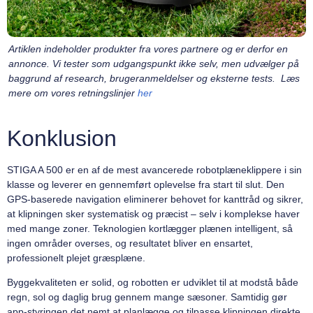
Artiklen indeholder produkter fra vores partnere og er derfor en
annonce. Vi tester som udgangspunkt ikke selv, men udvælger på
baggrund af research, brugeranmeldelser og eksterne tests. Læs
mere om vores retningslinjer
her
Konklusion
STIGA A 500 er en af de mest avancerede robotplæneklippere i sin
klasse og leverer en gennemført oplevelse fra start til slut. Den
GPS-baserede navigation eliminerer behovet for kanttråd og sikrer,
at klipningen sker systematisk og præcist – selv i komplekse haver
med mange zoner. Teknologien kortlægger plænen intelligent, så
ingen områder overses, og resultatet bliver en ensartet,
professionelt plejet græsplæne.
Byggekvaliteten er solid, og robotten er udviklet til at modstå både
regn, sol og daglig brug gennem mange sæsoner. Samtidig gør
app-styringen det nemt at planlægge og tilpasse klipningen direkte