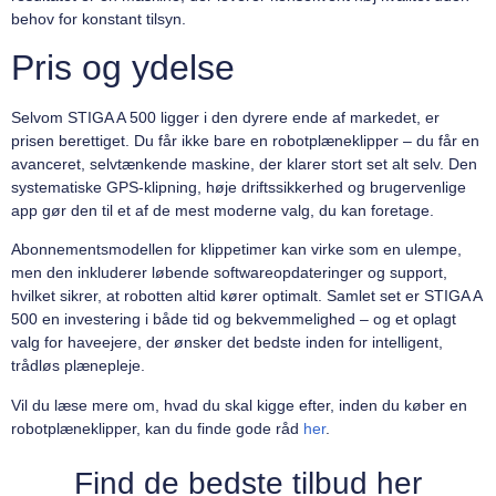
behov for konstant tilsyn.
Pris og ydelse
Selvom STIGA A 500 ligger i den dyrere ende af markedet, er
prisen berettiget. Du får ikke bare en robotplæneklipper – du får en
avanceret, selvtænkende maskine, der klarer stort set alt selv. Den
systematiske GPS-klipning, høje driftssikkerhed og brugervenlige
app gør den til et af de mest moderne valg, du kan foretage.
Abonnementsmodellen for klippetimer kan virke som en ulempe,
men den inkluderer løbende softwareopdateringer og support,
hvilket sikrer, at robotten altid kører optimalt. Samlet set er STIGA A
500 en investering i både tid og bekvemmelighed – og et oplagt
valg for haveejere, der ønsker det bedste inden for intelligent,
trådløs plænepleje.
Vil du læse mere om, hvad du skal kigge efter, inden du køber en
robotplæneklipper, kan du finde gode råd
her
.
Find de bedste tilbud her