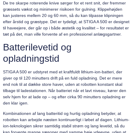
De tre skarpe roterende knive sørger for et rent snit, der fremmer
græssets vækst og minimerer risikoen for gulning. Klippehøjden
kan justeres mellem 20 og 60 mm, så du kan tilpasse klipningen
efter årstid og græstype. Det er tydeligt, at STIGA A 500 er designet
til haveejere, der går op i både æstetik og kvalitet – for resultatet er
tæt på det, man ville forvente af en professionel anlægsgartner.
Batterilevetid og
opladningstid
STIGA A 500 er udstyret med et kraftfuldt lithium-ion-batteri, der
giver op til 120 minutters drift på en fuld opladning. Det er mere
end nok til at dække store haver, uden at robotten konstant skal
tilbage til ladestationen. Når batteriet når et lavt niveau, kører den
selv hjem for at lade op – og efter cirka 90 minutters opladning er
den klar igen.
Kombinationen af lang batteritid og hurtig opladning betyder, at
robotten kan arbejde næsten kontinuerligt i løbet af dagen. Lithium-
ion-teknologien sikrer samtidig stabil strøm og lang levetid, så du
kan forvente mange sæsoner med samme høje ydeevne, uden at