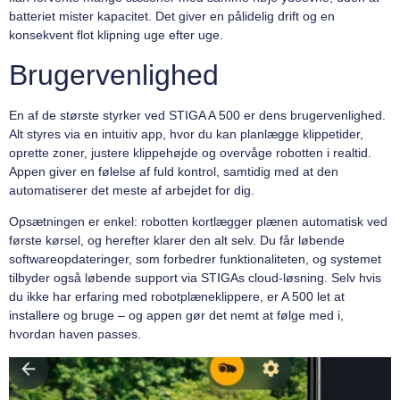
batteriet mister kapacitet. Det giver en pålidelig drift og en
konsekvent flot klipning uge efter uge.
Brugervenlighed
En af de største styrker ved STIGA A 500 er dens brugervenlighed.
Alt styres via en intuitiv app, hvor du kan planlægge klippetider,
oprette zoner, justere klippehøjde og overvåge robotten i realtid.
Appen giver en følelse af fuld kontrol, samtidig med at den
automatiserer det meste af arbejdet for dig.
Opsætningen er enkel: robotten kortlægger plænen automatisk ved
første kørsel, og herefter klarer den alt selv. Du får løbende
softwareopdateringer, som forbedrer funktionaliteten, og systemet
tilbyder også løbende support via STIGAs cloud-løsning. Selv hvis
du ikke har erfaring med robotplæneklippere, er A 500 let at
installere og bruge – og appen gør det nemt at følge med i,
hvordan haven passes.