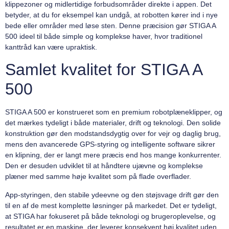
klippezoner og midlertidige forbudsområder direkte i appen. Det
betyder, at du for eksempel kan undgå, at robotten kører ind i nye
bede eller områder med løse sten. Denne præcision gør STIGA A
500 ideel til både simple og komplekse haver, hvor traditionel
kanttråd kan være upraktisk.
Samlet kvalitet for STIGA A
500
STIGA A 500 er konstrueret som en premium robotplæneklipper, og
det mærkes tydeligt i både materialer, drift og teknologi. Den solide
konstruktion gør den modstandsdygtig over for vejr og daglig brug,
mens den avancerede GPS-styring og intelligente software sikrer
en klipning, der er langt mere præcis end hos mange konkurrenter.
Den er desuden udviklet til at håndtere ujævne og komplekse
plæner med samme høje kvalitet som på flade overflader.
App-styringen, den stabile ydeevne og den støjsvage drift gør den
til en af de mest komplette løsninger på markedet. Det er tydeligt,
at STIGA har fokuseret på både teknologi og brugeroplevelse, og
resultatet er en maskine, der leverer konsekvent høj kvalitet uden