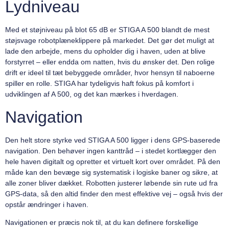
Lydniveau
Med et støjniveau på blot 65 dB er STIGA A 500 blandt de mest
støjsvage robotplæneklippere på markedet. Det gør det muligt at
lade den arbejde, mens du opholder dig i haven, uden at blive
forstyrret – eller endda om natten, hvis du ønsker det. Den rolige
drift er ideel til tæt bebyggede områder, hvor hensyn til naboerne
spiller en rolle. STIGA har tydeligvis haft fokus på komfort i
udviklingen af A 500, og det kan mærkes i hverdagen.
Navigation
Den helt store styrke ved STIGA A 500 ligger i dens GPS-baserede
navigation. Den behøver ingen kanttråd – i stedet kortlægger den
hele haven digitalt og opretter et virtuelt kort over området. På den
måde kan den bevæge sig systematisk i logiske baner og sikre, at
alle zoner bliver dækket. Robotten justerer løbende sin rute ud fra
GPS-data, så den altid finder den mest effektive vej – også hvis der
opstår ændringer i haven.
Navigationen er præcis nok til, at du kan definere forskellige