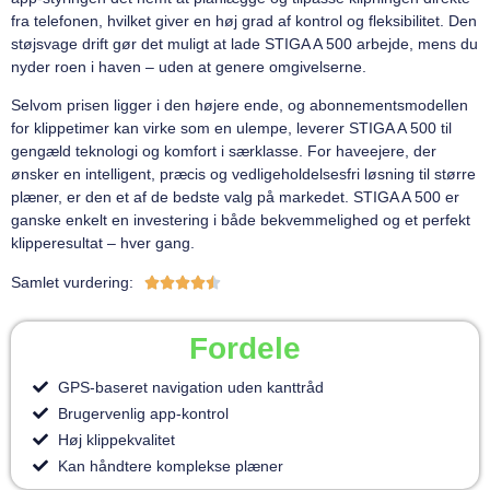
fra telefonen, hvilket giver en høj grad af kontrol og fleksibilitet. Den
støjsvage drift gør det muligt at lade STIGA A 500 arbejde, mens du
nyder roen i haven – uden at genere omgivelserne.
Selvom prisen ligger i den højere ende, og abonnementsmodellen
for klippetimer kan virke som en ulempe, leverer STIGA A 500 til
gengæld teknologi og komfort i særklasse. For haveejere, der
ønsker en intelligent, præcis og vedligeholdelsesfri løsning til større
plæner, er den et af de bedste valg på markedet. STIGA A 500 er
ganske enkelt en investering i både bekvemmelighed og et perfekt
klipperesultat – hver gang.
Samlet vurdering:





Fordele
GPS-baseret navigation uden kanttråd
Brugervenlig app-kontrol
Høj klippekvalitet
Kan håndtere komplekse plæner