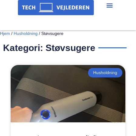
Hjem
/
Husholdning
/
Støvsugere
Kategori: Støvsugere
Husholdning