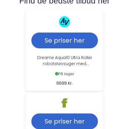
Find de bedste tilbud her
Se priser her
Dreame Aqua10 Ultra Roller
robotstøvsuger med
basestation
På lager
6699 Kr.
Se priser her