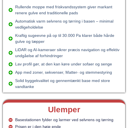
Rullende moppe med friskvands­system giver markant
renere gulve end traditionelle pads
Automatisk varm selvrens og tørring i basen – minimal
vedligeholdelse
Kraftig sugeevne på op til 30.000 Pa klarer både hårde
gulve og tæpper
LiDAR og AI-kameraer sikrer præcis navigation og effektiv
undgåelse af forhindringer
Lav profil gør, at den kan køre under sofaer og senge
App med zoner, sekvenser, Matter- og stemme­styring
Solid byggekvalitet og gennemtænkt base med store
vandtanke
Ulemper
Basestationen fylder og larmer ved selvrens og tørring
Prisen er i den høje ende