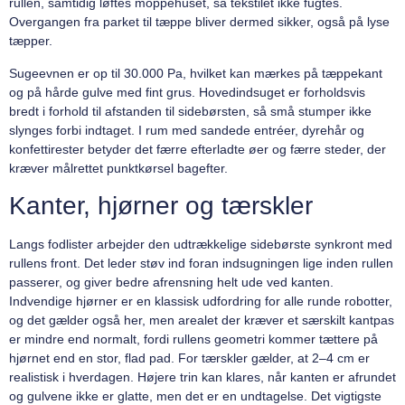
rullen, samtidig løftes moppehuset, så tekstilet ikke fugtes.
Overgangen fra parket til tæppe bliver dermed sikker, også på lyse
tæpper.
Sugeevnen er op til 30.000 Pa, hvilket kan mærkes på tæppekant
og på hårde gulve med fint grus. Hovedindsuget er forholdsvis
bredt i forhold til afstanden til sidebørsten, så små stumper ikke
slynges forbi indtaget. I rum med sandede entréer, dyrehår og
konfettirester betyder det færre efterladte øer og færre steder, der
kræver målrettet punktkørsel bagefter.
Kanter, hjørner og tærskler
Langs fodlister arbejder den udtrækkelige sidebørste synkront med
rullens front. Det leder støv ind foran indsugningen lige inden rullen
passerer, og giver bedre afrensning helt ude ved kanten.
Indvendige hjørner er en klassisk udfordring for alle runde robotter,
og det gælder også her, men arealet der kræver et særskilt kantpas
er mindre end normalt, fordi rullens geometri kommer tættere på
hjørnet end en stor, flad pad. For tærskler gælder, at 2–4 cm er
realistisk i hverdagen. Højere trin kan klares, når kanten er afrundet
og gulvene ikke er glatte, men det er en undtagelse. Det vigtigste