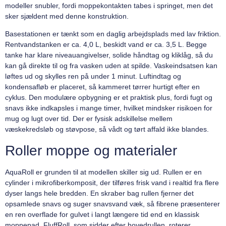
modeller snubler, fordi moppekontakten tabes i springet, men det
sker sjældent med denne konstruktion.
Basestationen er tænkt som en daglig arbejdsplads med lav friktion.
Rentvandstanken er ca. 4,0 L, beskidt vand er ca. 3,5 L. Begge
tanke har klare niveauangivelser, solide håndtag og kliklåg, så du
kan gå direkte til og fra vasken uden at spilde. Vaskeindsatsen kan
løftes ud og skylles ren på under 1 minut. Luftindtag og
kondensafløb er placeret, så kammeret tørrer hurtigt efter en
cyklus. Den modulære opbygning er et praktisk plus, fordi fugt og
snavs ikke indkapsles i mange timer, hvilket mindsker risikoen for
mug og lugt over tid. Der er fysisk adskillelse mellem
væskekredsløb og støvpose, så vådt og tørt affald ikke blandes.
Roller moppe og materialer
AquaRoll er grunden til at modellen skiller sig ud. Rullen er en
cylinder i mikrofiberkomposit, der tilføres frisk vand i realtid fra flere
dyser langs hele bredden. En skraber bag rullen fjerner det
opsamlede snavs og suger snavsvand væk, så fibrene præsenterer
en ren overflade for gulvet i langt længere tid end en klassisk
moppepad. FluffRoll, som sidder efter hovedrullen, roterer