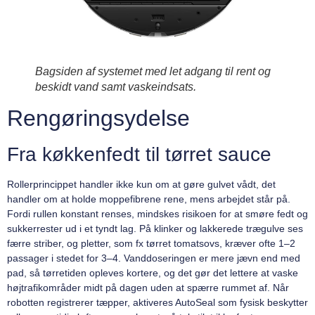
Bagsiden af systemet med let adgang til rent og
beskidt vand samt vaskeindsats.
Rengøringsydelse
Fra køkkenfedt til tørret sauce
Rollerprincippet handler ikke kun om at gøre gulvet vådt, det
handler om at holde moppefibrene rene, mens arbejdet står på.
Fordi rullen konstant renses, mindskes risikoen for at smøre fedt og
sukkerrester ud i et tyndt lag. På klinker og lakkerede trægulve ses
færre striber, og pletter, som fx tørret tomatsovs, kræver ofte 1–2
passager i stedet for 3–4. Vanddoseringen er mere jævn end med
pad, så tørretiden opleves kortere, og det gør det lettere at vaske
højtrafikområder midt på dagen uden at spærre rummet af. Når
robotten registrerer tæpper, aktiveres AutoSeal som fysisk beskytter