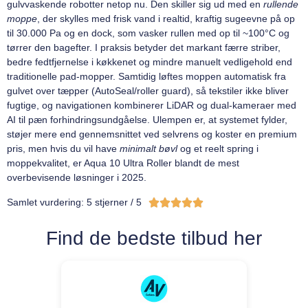
gulvvaskende robotter netop nu. Den skiller sig ud med en
rullende
moppe
, der skylles med frisk vand i realtid, kraftig sugeevne på op
til 30.000 Pa og en dock, som vasker rullen med op til ~100°C og
tørrer den bagefter. I praksis betyder det markant færre striber,
bedre fedtfjernelse i køkkenet og mindre manuelt vedligehold end
traditionelle pad-mopper. Samtidig løftes moppen automatisk fra
gulvet over tæpper (AutoSeal/roller guard), så tekstiler ikke bliver
fugtige, og navigationen kombinerer LiDAR og dual-kameraer med
AI til pæn forhindringsundgåelse. Ulempen er, at systemet fylder,
støjer mere end gennemsnittet ved selvrens og koster en premium
pris, men hvis du vil have
minimalt bøvl
og et reelt spring i
moppekvalitet, er Aqua 10 Ultra Roller blandt de mest
overbevisende løsninger i 2025.





Samlet vurdering: 5 stjerner / 5
Find de bedste tilbud her