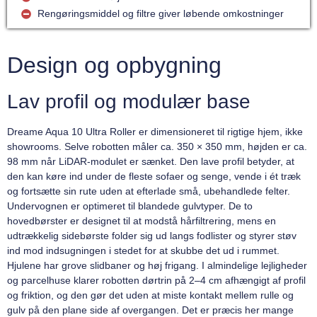
Rengøringsmiddel og filtre giver løbende omkostninger
Design og opbygning
Lav profil og modulær base
Dreame Aqua 10 Ultra Roller er dimensioneret til rigtige hjem, ikke
showrooms. Selve robotten måler ca. 350 × 350 mm, højden er ca.
98 mm når LiDAR-modulet er sænket. Den lave profil betyder, at
den kan køre ind under de fleste sofaer og senge, vende i ét træk
og fortsætte sin rute uden at efterlade små, ubehandlede felter.
Undervognen er optimeret til blandede gulvtyper. De to
hovedbørster er designet til at modstå hårfiltrering, mens en
udtrækkelig sidebørste folder sig ud langs fodlister og styrer støv
ind mod indsugningen i stedet for at skubbe det ud i rummet.
Hjulene har grove slidbaner og høj frigang. I almindelige lejligheder
og parcelhuse klarer robotten dørtrin på 2–4 cm afhængigt af profil
og friktion, og den gør det uden at miste kontakt mellem rulle og
gulv på den plane side af overgangen. Det er præcis her mange