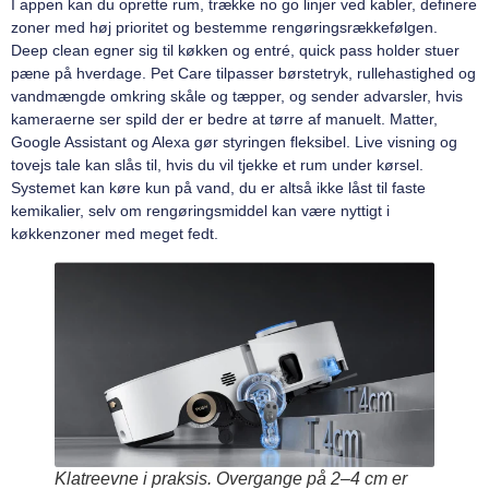
I appen kan du oprette rum, trække no go linjer ved kabler, definere
zoner med høj prioritet og bestemme rengøringsrækkefølgen.
Deep clean egner sig til køkken og entré, quick pass holder stuer
pæne på hverdage. Pet Care tilpasser børstetryk, rullehastighed og
vandmængde omkring skåle og tæpper, og sender advarsler, hvis
kameraerne ser spild der er bedre at tørre af manuelt. Matter,
Google Assistant og Alexa gør styringen fleksibel. Live visning og
tovejs tale kan slås til, hvis du vil tjekke et rum under kørsel.
Systemet kan køre kun på vand, du er altså ikke låst til faste
kemikalier, selv om rengøringsmiddel kan være nyttigt i
køkkenzoner med meget fedt.
Klatreevne i praksis. Overgange på 2–4 cm er