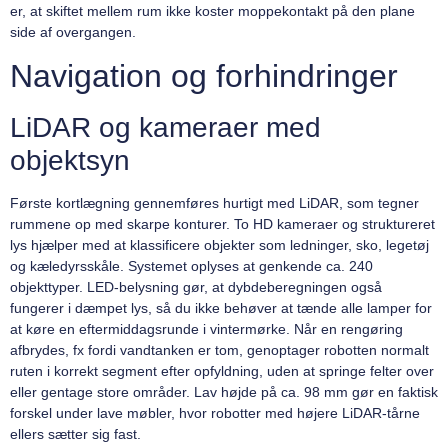
er, at skiftet mellem rum ikke koster moppekontakt på den plane
side af overgangen.
Navigation og forhindringer
LiDAR og kameraer med
objektsyn
Første kortlægning gennemføres hurtigt med LiDAR, som tegner
rummene op med skarpe konturer. To HD kameraer og struktureret
lys hjælper med at klassificere objekter som ledninger, sko, legetøj
og kæledyrsskåle. Systemet oplyses at genkende ca. 240
objekttyper. LED-belysning gør, at dybdeberegningen også
fungerer i dæmpet lys, så du ikke behøver at tænde alle lamper for
at køre en eftermiddagsrunde i vintermørke. Når en rengøring
afbrydes, fx fordi vandtanken er tom, genoptager robotten normalt
ruten i korrekt segment efter opfyldning, uden at springe felter over
eller gentage store områder. Lav højde på ca. 98 mm gør en faktisk
forskel under lave møbler, hvor robotter med højere LiDAR-tårne
ellers sætter sig fast.