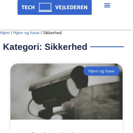
Hjem
/
Hjem og have
/
Sikkerhed
Kategori: Sikkerhed
Hjem og have