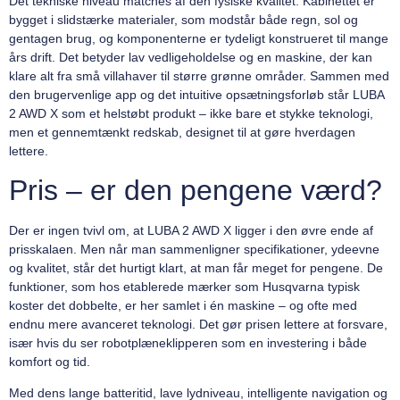
Det tekniske niveau matches af den fysiske kvalitet. Kabinettet er
bygget i slidstærke materialer, som modstår både regn, sol og
gentagen brug, og komponenterne er tydeligt konstrueret til mange
års drift. Det betyder lav vedligeholdelse og en maskine, der kan
klare alt fra små villahaver til større grønne områder. Sammen med
den brugervenlige app og det intuitive opsætningsforløb står LUBA
2 AWD X som et helstøbt produkt – ikke bare et stykke teknologi,
men et gennemtænkt redskab, designet til at gøre hverdagen
lettere.
Pris – er den pengene værd?
Der er ingen tvivl om, at LUBA 2 AWD X ligger i den øvre ende af
prisskalaen. Men når man sammenligner specifikationer, ydeevne
og kvalitet, står det hurtigt klart, at man får meget for pengene. De
funktioner, som hos etablerede mærker som Husqvarna typisk
koster det dobbelte, er her samlet i én maskine – og ofte med
endnu mere avanceret teknologi. Det gør prisen lettere at forsvare,
især hvis du ser robotplæneklipperen som en investering i både
komfort og tid.
Med dens lange batteritid, lave lydniveau, intelligente navigation og