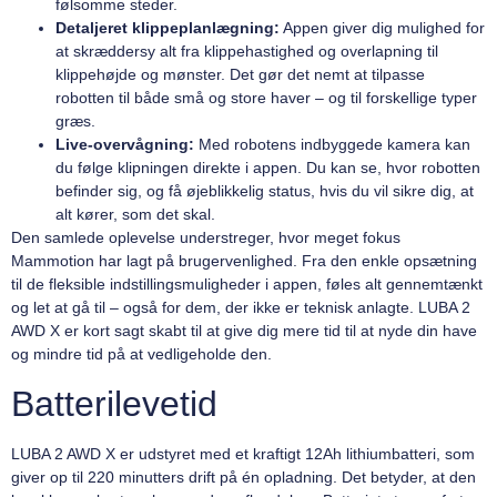
følsomme steder.
Detaljeret klippeplanlægning:
Appen giver dig mulighed for
at skræddersy alt fra klippehastighed og overlapning til
klippehøjde og mønster. Det gør det nemt at tilpasse
robotten til både små og store haver – og til forskellige typer
græs.
Live-overvågning:
Med robotens indbyggede kamera kan
du følge klipningen direkte i appen. Du kan se, hvor robotten
befinder sig, og få øjeblikkelig status, hvis du vil sikre dig, at
alt kører, som det skal.
Den samlede oplevelse understreger, hvor meget fokus
Mammotion har lagt på brugervenlighed. Fra den enkle opsætning
til de fleksible indstillingsmuligheder i appen, føles alt gennemtænkt
og let at gå til – også for dem, der ikke er teknisk anlagte. LUBA 2
AWD X er kort sagt skabt til at give dig mere tid til at nyde din have
og mindre tid på at vedligeholde den.
Batterilevetid
LUBA 2 AWD X er udstyret med et kraftigt 12Ah lithiumbatteri, som
giver op til 220 minutters drift på én opladning. Det betyder, at den