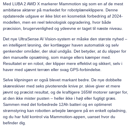
Med LUBA 2 AWD X markerer Mammotion sig som en af de mest
ambitiøse aktører på markedet for robotplæneklippere. Denne
opdaterede udgave er ikke blot en kosmetisk forbedring af 2024-
modellen, men en reel teknologisk opgradering, hvor både
præcision, brugervenlighed og ydeevne er taget til næste niveau.
Det nye UltraSense AI Vision-system er måske den største nyhed –
en intelligent løsning, der kortlægger haven automatisk og selv
genkender områder, der skal undgås. Det betyder, at du slipper for
den manuelle opsætning, som mange ellers kæmper med.
Resultatet er en robot, der klipper mere effektivt og sikkert, selv i
haver med ujævnt terræn eller svag GPS-forbindelse.
Selve klipningen er også blevet markant bedre. De nye dobbelte
skæreskiver med seks pivoterende knive pr. skive giver et mere
jævnt og præcist resultat, og de kraftigere 165W motorer sørger for,
at den ikke mister pusten – heller ikke i højt eller fugtigt græs.
Sammen med det forbedrede 12Ah batteri og en optimeret
strømstyring kan robotten arbejde længere på en enkelt opladning,
og du har fuld kontrol via Mammotion-appen, uanset hvor du
befinder dig.