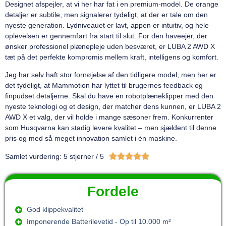
Designet afspejler, at vi her har fat i en premium-model. De orange
detaljer er subtile, men signalerer tydeligt, at der er tale om den
nyeste generation. Lydniveauet er lavt, appen er intuitiv, og hele
oplevelsen er gennemført fra start til slut. For den haveejer, der
ønsker professionel plænepleje uden besværet, er LUBA 2 AWD X
tæt på det perfekte kompromis mellem kraft, intelligens og komfort.
Jeg har selv haft stor fornøjelse af den tidligere model, men her er
det tydeligt, at Mammotion har lyttet til brugernes feedback og
finpudset detaljerne. Skal du have en robotplæneklipper med den
nyeste teknologi og et design, der matcher dens kunnen, er LUBA 2
AWD X et valg, der vil holde i mange sæsoner frem. Konkurrenter
som Husqvarna kan stadig levere kvalitet – men sjældent til denne
pris og med så meget innovation samlet i én maskine.





Samlet vurdering: 5 stjerner / 5
Fordele
God klippekvalitet
Imponerende Batterilevetid - Op til 10.000 m²