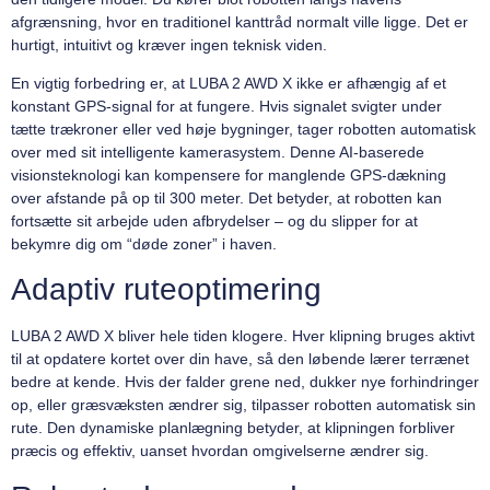
afgrænsning, hvor en traditionel kanttråd normalt ville ligge. Det er
hurtigt, intuitivt og kræver ingen teknisk viden.
En vigtig forbedring er, at LUBA 2 AWD X ikke er afhængig af et
konstant GPS-signal for at fungere. Hvis signalet svigter under
tætte trækroner eller ved høje bygninger, tager robotten automatisk
over med sit intelligente kamerasystem. Denne AI-baserede
visionsteknologi kan kompensere for manglende GPS-dækning
over afstande på op til 300 meter. Det betyder, at robotten kan
fortsætte sit arbejde uden afbrydelser – og du slipper for at
bekymre dig om “døde zoner” i haven.
Adaptiv ruteoptimering
LUBA 2 AWD X bliver hele tiden klogere. Hver klipning bruges aktivt
til at opdatere kortet over din have, så den løbende lærer terrænet
bedre at kende. Hvis der falder grene ned, dukker nye forhindringer
op, eller græsvæksten ændrer sig, tilpasser robotten automatisk sin
rute. Den dynamiske planlægning betyder, at klipningen forbliver
præcis og effektiv, uanset hvordan omgivelserne ændrer sig.