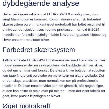
dybdegående analyse
Det er på klippekvaliteten, at LUBA 2 AWD X virkelig viser, hvor
langt Mammotion er kommet. Kombinationen af et nyt, forbedret
skæresystem og en markant øget motorkraft har løftet resultatet til
et niveau, der sjældent ses i denne prisklasse. I forhold til 2024-
modellen er forskellen tydelig – både i, hvordan græsset klippes, og
i hvor ensartet resultatet bliver.
Forbedret skæresystem
Tidligere havde LUBA 2 AWD to skæreskiver med fire knive på hver.
I X-versionen er der nu seks pivoterende knivblade på hver skive,
og det gør en markant forskel. De ekstra knive betyder, at robotten
kan tage finere snit og skabe en mere jævn og glat græsflade. Det
er den slags præcision, man normalt kun ser på professionelle
maskiner. Det kan næsten virke som en gimmick, når nogen siger,
at den kan snitte et æble over på midten – men det viser faktisk ret
godt, hvor præcis klipningen er blevet.
Øget motorkraft