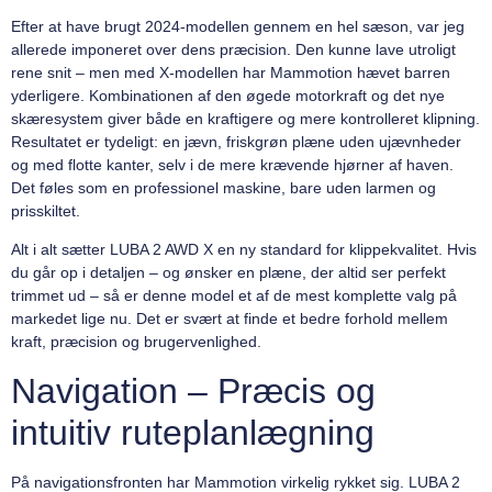
Efter at have brugt 2024-modellen gennem en hel sæson, var jeg
allerede imponeret over dens præcision. Den kunne lave utroligt
rene snit – men med X-modellen har Mammotion hævet barren
yderligere. Kombinationen af den øgede motorkraft og det nye
skæresystem giver både en kraftigere og mere kontrolleret klipning.
Resultatet er tydeligt: en jævn, friskgrøn plæne uden ujævnheder
og med flotte kanter, selv i de mere krævende hjørner af haven.
Det føles som en professionel maskine, bare uden larmen og
prisskiltet.
Alt i alt sætter LUBA 2 AWD X en ny standard for klippekvalitet. Hvis
du går op i detaljen – og ønsker en plæne, der altid ser perfekt
trimmet ud – så er denne model et af de mest komplette valg på
markedet lige nu. Det er svært at finde et bedre forhold mellem
kraft, præcision og brugervenlighed.
Navigation – Præcis og
intuitiv ruteplanlægning
På navigationsfronten har Mammotion virkelig rykket sig. LUBA 2