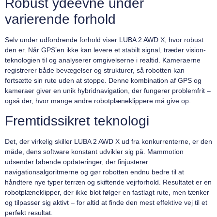
Robust ydeevne under
varierende forhold
Selv under udfordrende forhold viser LUBA 2 AWD X, hvor robust
den er. Når GPS’en ikke kan levere et stabilt signal, træder vision-
teknologien til og analyserer omgivelserne i realtid. Kameraerne
registrerer både bevægelser og strukturer, så robotten kan
fortsætte sin rute uden at stoppe. Denne kombination af GPS og
kameraer giver en unik hybridnavigation, der fungerer problemfrit –
også der, hvor mange andre robotplæneklippere må give op.
Fremtidssikret teknologi
Det, der virkelig skiller LUBA 2 AWD X ud fra konkurrenterne, er den
måde, dens software konstant udvikler sig på. Mammotion
udsender løbende opdateringer, der finjusterer
navigationsalgoritmerne og gør robotten endnu bedre til at
håndtere nye typer terræn og skiftende vejrforhold. Resultatet er en
robotplæneklipper, der ikke blot følger en fastlagt rute, men tænker
og tilpasser sig aktivt – for altid at finde den mest effektive vej til et
perfekt resultat.