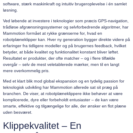
software, stærk maskinkraft og intuitiv brugeroplevelse i én samlet
løsning.
Ved løbende at investere i teknologier som præcis GPS-navigation,
trådløse afgrænsningssystemer og selvforbedrende algoritmer, har
Mammotion formået at rykke grænserne for, hvad en
robotplæneklipper kan. Hver ny generation bygger direkte videre på
erfaringer fra tidligere modeller og på brugernes feedback, hvilket
betyder, at både kvalitet og funktionalitet konstant bliver løftet.
Resultatet er produkter, der ofte matcher – og i flere tilfælde
overgår – selv de mest veletablerede mærker, men til en langt
mere overkommelig pris.
Med et klart blik mod global ekspansion og en tydelig passion for
teknologisk udvikling har Mammotion allerede sat sit præg på
branchen. De viser, at robotplæneklippere ikke behøver at være
komplicerede, dyre eller forbeholdt entusiaster – de kan være
smarte, effektive og tilgængelige for alle, der ønsker en flot plæne
uden besværet.
Klippekvalitet – En