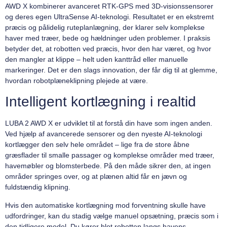
AWD X kombinerer avanceret RTK-GPS med 3D-visionssensorer
og deres egen UltraSense AI-teknologi. Resultatet er en ekstremt
præcis og pålidelig ruteplanlægning, der klarer selv komplekse
haver med træer, bede og hældninger uden problemer. I praksis
betyder det, at robotten ved præcis, hvor den har været, og hvor
den mangler at klippe – helt uden kanttråd eller manuelle
markeringer. Det er den slags innovation, der får dig til at glemme,
hvordan robotplæneklipning plejede at være.
Intelligent kortlægning i realtid
LUBA 2 AWD X er udviklet til at forstå din have som ingen anden.
Ved hjælp af avancerede sensorer og den nyeste AI-teknologi
kortlægger den selv hele området – lige fra de store åbne
græsflader til smalle passager og komplekse områder med træer,
havemøbler og blomsterbede. På den måde sikrer den, at ingen
områder springes over, og at plænen altid får en jævn og
fuldstændig klipning.
Hvis den automatiske kortlægning mod forventning skulle have
udfordringer, kan du stadig vælge manuel opsætning, præcis som i
den tidligere model. Du kører blot robotten langs havens