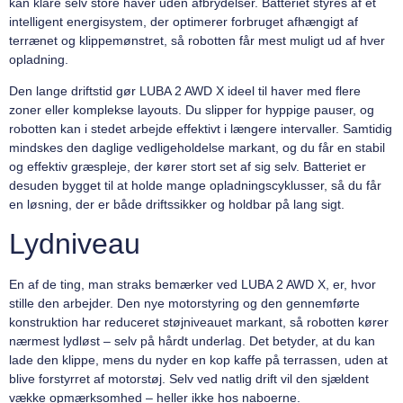
kan klare selv store haver uden afbrydelser. Batteriet styres af et
intelligent energisystem, der optimerer forbruget afhængigt af
terrænet og klippemønstret, så robotten får mest muligt ud af hver
opladning.
Den lange driftstid gør LUBA 2 AWD X ideel til haver med flere
zoner eller komplekse layouts. Du slipper for hyppige pauser, og
robotten kan i stedet arbejde effektivt i længere intervaller. Samtidig
mindskes den daglige vedligeholdelse markant, og du får en stabil
og effektiv græspleje, der kører stort set af sig selv. Batteriet er
desuden bygget til at holde mange opladningscyklusser, så du får
en løsning, der er både driftssikker og holdbar på lang sigt.
Lydniveau
En af de ting, man straks bemærker ved LUBA 2 AWD X, er, hvor
stille den arbejder. Den nye motorstyring og den gennemførte
konstruktion har reduceret støjniveauet markant, så robotten kører
nærmest lydløst – selv på hårdt underlag. Det betyder, at du kan
lade den klippe, mens du nyder en kop kaffe på terrassen, uden at
blive forstyrret af motorstøj. Selv ved natlig drift vil den sjældent
vække opmærksomhed – heller ikke hos naboerne.