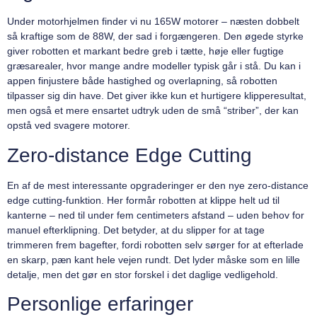
Under motorhjelmen finder vi nu 165W motorer – næsten dobbelt
så kraftige som de 88W, der sad i forgængeren. Den øgede styrke
giver robotten et markant bedre greb i tætte, høje eller fugtige
græsarealer, hvor mange andre modeller typisk går i stå. Du kan i
appen finjustere både hastighed og overlapning, så robotten
tilpasser sig din have. Det giver ikke kun et hurtigere klipperesultat,
men også et mere ensartet udtryk uden de små “striber”, der kan
opstå ved svagere motorer.
Zero-distance Edge Cutting
En af de mest interessante opgraderinger er den nye zero-distance
edge cutting-funktion. Her formår robotten at klippe helt ud til
kanterne – ned til under fem centimeters afstand – uden behov for
manuel efterklipning. Det betyder, at du slipper for at tage
trimmeren frem bagefter, fordi robotten selv sørger for at efterlade
en skarp, pæn kant hele vejen rundt. Det lyder måske som en lille
detalje, men det gør en stor forskel i det daglige vedligehold.
Personlige erfaringer