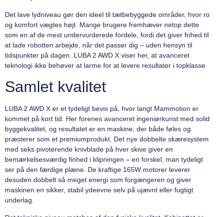
Det lave lydniveau gør den ideel til tætbebyggede områder, hvor ro
og komfort vægtes højt. Mange brugere fremhæver netop dette
som en af de mest undervurderede fordele, fordi det giver frihed til
at lade robotten arbejde, når det passer dig – uden hensyn til
tidspunkter på dagen. LUBA 2 AWD X viser her, at avanceret
teknologi ikke behøver at larme for at levere resultater i topklasse.
Samlet kvalitet
LUBA 2 AWD X er et tydeligt bevis på, hvor langt Mammotion er
kommet på kort tid. Her forenes avanceret ingeniørkunst med solid
byggekvalitet, og resultatet er en maskine, der både føles og
præsterer som et premiumprodukt. Det nye dobbelte skæresystem
med seks pivoterende knivblade på hver skive giver en
bemærkelsesværdig finhed i klipningen – en forskel, man tydeligt
ser på den færdige plæne. De kraftige 165W motorer leverer
desuden dobbelt så meget energi som forgængeren og giver
maskinen en sikker, stabil ydeevne selv på ujævnt eller fugtigt
underlag.