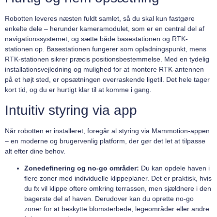
Robotten leveres næsten fuldt samlet, så du skal kun fastgøre
enkelte dele – herunder kameramodulet, som er en central del af
navigationssystemet, og sætte både basestationen og RTK-
stationen op. Basestationen fungerer som opladningspunkt, mens
RTK-stationen sikrer præcis positionsbestemmelse. Med en tydelig
installationsvejledning og mulighed for at montere RTK-antennen
på et højt sted, er opsætningen overraskende ligetil. Det hele tager
kort tid, og du er hurtigt klar til at komme i gang.
Intuitiv styring via app
Når robotten er installeret, foregår al styring via Mammotion-appen
– en moderne og brugervenlig platform, der gør det let at tilpasse
alt efter dine behov.
Zonedefinering og no-go områder:
Du kan opdele haven i
flere zoner med individuelle klippeplaner. Det er praktisk, hvis
du fx vil klippe oftere omkring terrassen, men sjældnere i den
bagerste del af haven. Derudover kan du oprette no-go
zoner for at beskytte blomsterbede, legeområder eller andre