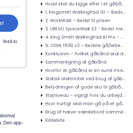
Hvad skal du kigge efter i et gåbånd til skrivebordet?
1. Kingsmith WalkingPad G1 — Bedst i test
2. WorkWalk – Bedst til prisen
er
3. UREVO SpaceWalk E3 - Bedst med incline
4. King Smith WalkingPad A1 Pro - Godt til kontoret
1948 Kr.
5. ODIN T600 v2 – Bedste gå/løbebånd
Konklusion – hvilket gåbånd skal du vælge?
r
Sammenligning af gåbånd
Hvorfor et gåbånd er en sund investering – særligt på kontoret
Statisk elektricitet ved brug af gåbånd – hvad skal du være opmærksom på?
Betydningen af gode sko til gåbånd
Støjniveau – vigtigt hvis du arbejder i åbne kontormiljøer
Hvor hurtigt skal man gå på et gåbånd?
Brug af hæve-sænkebord sammen med gåbånd
maksimal
Kildeliste
g. Den app-