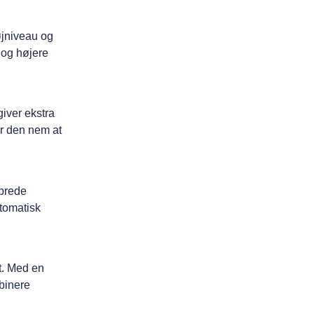
øjniveau og
t og højere
iver ekstra
ør den nem at
brede
utomatisk
t. Med en
mbinere