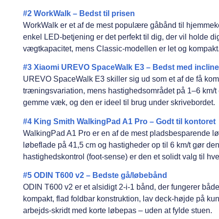
#2 WorkWalk – Bedst til prisen
WorkWalk er et af de mest populære gåbånd til hjemmekon
enkel LED-betjening er det perfekt til dig, der vil holde 
vægtkapacitet, mens Classic-modellen er let og kompakt
#3 Xiaomi UREVO SpaceWalk E3 – Bedst med incline
UREVO SpaceWalk E3 skiller sig ud som et af de få kom
træningsvariation, mens hastighedsområdet på 1–6 km/t g
gemme væk, og den er ideel til brug under skrivebordet.
#4 King Smith WalkingPad A1 Pro – Godt til kontoret
WalkingPad A1 Pro er en af de mest pladsbesparende l
løbeflade på 41,5 cm og hastigheder op til 6 km/t gør den
hastighedskontrol (foot-sense) er den et solidt valg til h
#5 ODIN T600 v2 – Bedste gå/løbebånd
ODIN T600 v2 er et alsidigt 2-i-1 bånd, der fungerer bå
kompakt, flad foldbar konstruktion, lav deck-højde på kun 
arbejds-skridt med korte løbepas – uden at fylde stuen.