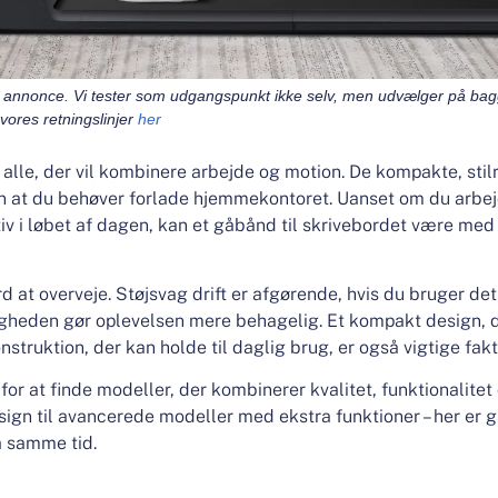
 en annonce. Vi tester som udgangspunkt ikke selv, men udvælger på ba
ores retningslinjer
her
alle, der vil kombinere arbejde og motion. De kompakte, sti
en at du behøver forlade hjemmekontoret. Uanset om du arbe
iv i løbet af dagen, kan et gåbånd til skrivebordet være med 
d at overveje. Støjsvag drift er afgørende, hvis du bruger d
tigheden gør oplevelsen mere behagelig. Et kompakt design, 
struktion, der kan holde til daglig brug, er også vigtige fakt
for at finde modeller, der kombinerer kvalitet, funktionalitet
sign til avancerede modeller med ekstra funktioner – her er
å samme tid.