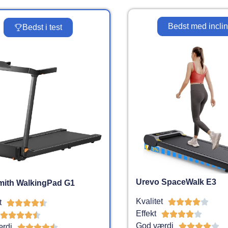
Bedst med incli
Bedst i test
Urevo SpaceWalk E3
mith WalkingPad G1
Kvalitet





t





Effekt










God værdi





rdi




