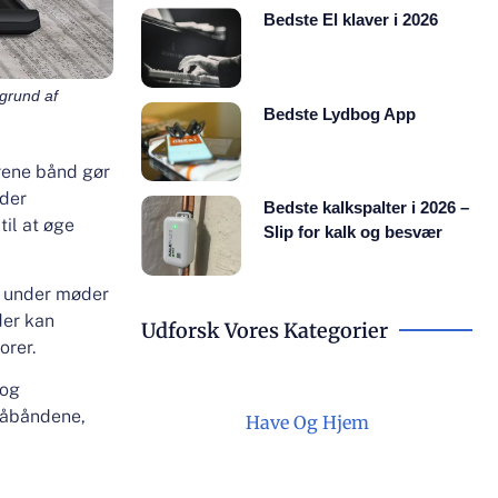
Bedste El klaver i 2026
ggrund af
Bedste Lydbog App
lrene bånd gør
jder
Bedste kalkspalter i 2026 –
til at øge
Slip for kalk og besvær
et under møder
der kan
Udforsk Vores Kategorier
orer.
 og
 gåbåndene,
Have Og Hjem