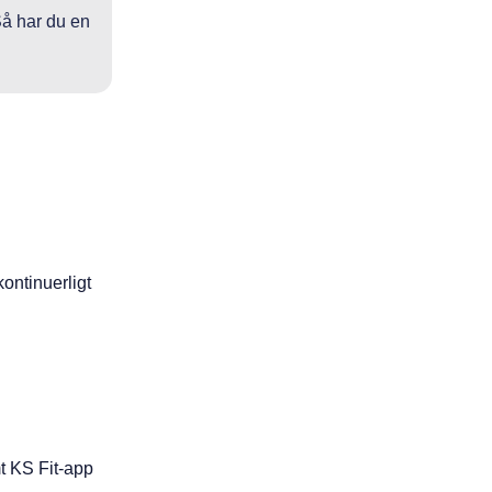
Så har du en
ontinuerligt
mt KS Fit-app