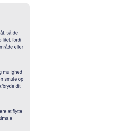
ål, så de
itet, fordi
område eller
ig mulighed
 en smule op.
afbryde dit
e at flytte
simale