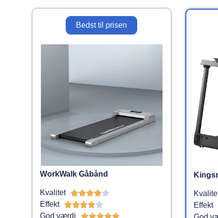
Bedst til prisen
WorkWalk Gåbånd
Kings
Kvalitet





Kvalite
Effekt





Effekt
God værdi





God væ