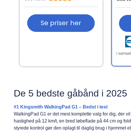
Se priser her
I samar
De 5 bedste gåbånd i 2025
#1 Kingsmith WalkingPad G1 – Bedst i test
WalkingPad G1 er det mest komplette valg for dig, der v
hastighed på 12 km/t, en bred løbeflade på 44 cm og fold
styrede kontrol gør den oplagt til daglig brug i hjemmet el