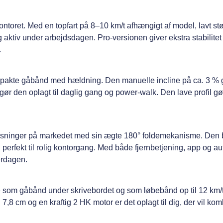
toret. Med en topfart på 8–10 km/t afhængigt af model, lavt st
dig aktiv under arbejdsdagen. Pro-versionen giver ekstra stabilite
.
pakte gåbånd med hældning. Den manuelle incline på ca. 3 % g
ør den oplagt til daglig gang og power-walk. Den lave profil g
øsninger på markedet med sin ægte 180° foldemekanisme. Den 
 perfekt til rolig kontorgang. Med både fjernbetjening, app og a
verdagen.
de som gåbånd under skrivebordet og som løbebånd op til 12 km/
7,8 cm og en kraftig 2 HK motor er det oplagt til dig, der vil ko