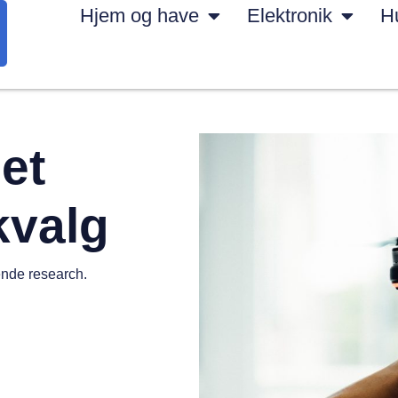
Hjem og have
Elektronik
H
det
kvalg
ende research.