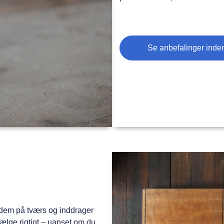
Se anbefalinger inden
dem på tværs og inddrager
vælge rigtigt – uanset om du