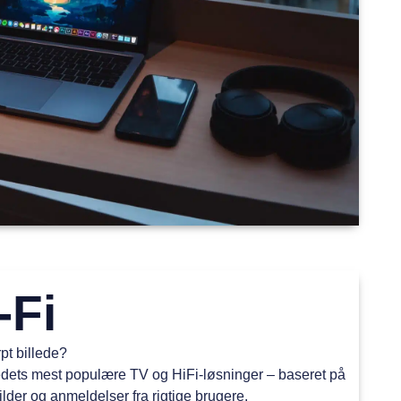
-Fi
pt billede?
dets mest populære TV og HiFi-løsninger – baseret på
lder og anmeldelser fra rigtige brugere.