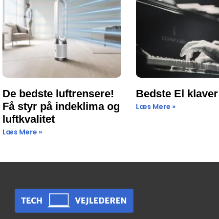
De bedste luftrensere!
Bedste El klaver
Få styr på indeklima og
Læs Mere »
luftkvalitet
Læs Mere »