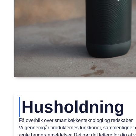
Husholdning
Få overblik over smart køkkenteknologi og redskaber.
Vi gennemgår produkternes funktioner, sammenligner 
ægte brugeranmeldelser. Det gør det lettere for dig at 