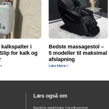
kalkspalter i
Bedste massagestol –
Slip for kalk og
5 modeller til maksimal
r
afslapning
 »
Læs Mere »
Læs også om
Bedste elektriske tandbørster