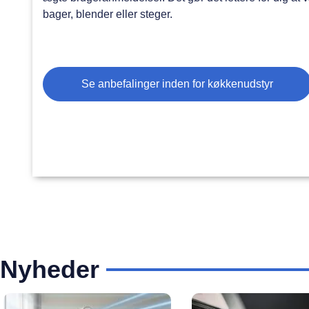
bager, blender eller steger.
Se anbefalinger inden for køkkenudstyr
Nyheder