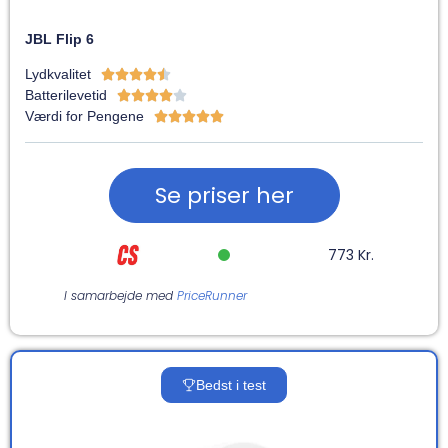
JBL Flip 6
Lydkvalitet





Batterilevetid





Værdi for Pengene





Se priser her
773 Kr.
I samarbejde med
PriceRunner
Bedst i test