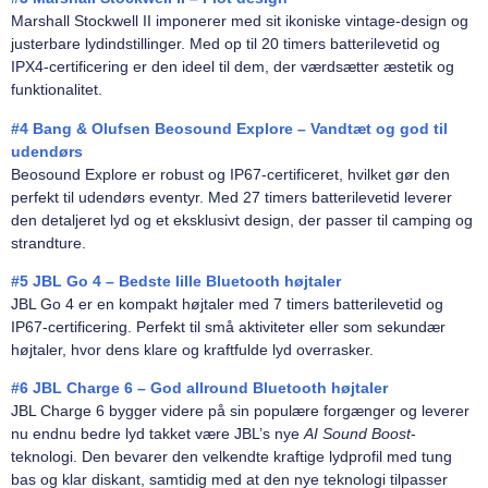
Marshall Stockwell II imponerer med sit ikoniske vintage-design og
justerbare lydindstillinger. Med op til 20 timers batterilevetid og
IPX4-certificering er den ideel til dem, der værdsætter æstetik og
funktionalitet.
#4 Bang & Olufsen Beosound Explore – Vandtæt og god til
udendørs
Beosound Explore er robust og IP67-certificeret, hvilket gør den
perfekt til udendørs eventyr. Med 27 timers batterilevetid leverer
den detaljeret lyd og et eksklusivt design, der passer til camping og
strandture.
#5 JBL Go 4 – Bedste lille Bluetooth højtaler
JBL Go 4 er en kompakt højtaler med 7 timers batterilevetid og
IP67-certificering. Perfekt til små aktiviteter eller som sekundær
højtaler, hvor dens klare og kraftfulde lyd overrasker.
#6 JBL Charge 6 – God allround Bluetooth højtaler
JBL Charge 6 bygger videre på sin populære forgænger og leverer
nu endnu bedre lyd takket være JBL’s nye
AI Sound Boost
-
teknologi. Den bevarer den velkendte kraftige lydprofil med tung
bas og klar diskant, samtidig med at den nye teknologi tilpasser