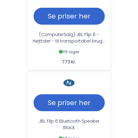
Se priser her
(ComputerSalg) JBL Flip 6 -
Højttaler - til transportabel brug -
trådløs - Bluetooth 5.1 - 2-vejs -
På lager
midnat sort
773 Kr.
Se priser her
JBL Flip 6 Bluetooth Speaker
Black