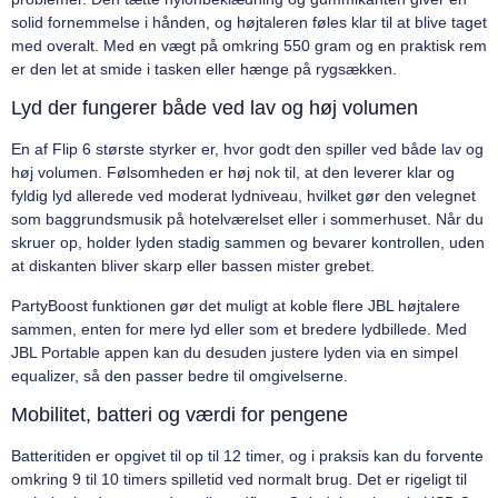
solid fornemmelse i hånden, og højtaleren føles klar til at blive taget
med overalt. Med en vægt på omkring 550 gram og en praktisk rem
er den let at smide i tasken eller hænge på rygsækken.
Lyd der fungerer både ved lav og høj volumen
En af Flip 6 største styrker er, hvor godt den spiller ved både lav og
høj volumen. Følsomheden er høj nok til, at den leverer klar og
fyldig lyd allerede ved moderat lydniveau, hvilket gør den velegnet
som baggrundsmusik på hotelværelset eller i sommerhuset. Når du
skruer op, holder lyden stadig sammen og bevarer kontrollen, uden
at diskanten bliver skarp eller bassen mister grebet.
PartyBoost funktionen gør det muligt at koble flere JBL højtalere
sammen, enten for mere lyd eller som et bredere lydbillede. Med
JBL Portable appen kan du desuden justere lyden via en simpel
equalizer, så den passer bedre til omgivelserne.
Mobilitet, batteri og værdi for pengene
Batteritiden er opgivet til op til 12 timer, og i praksis kan du forvente
omkring 9 til 10 timers spilletid ved normalt brug. Det er rigeligt til