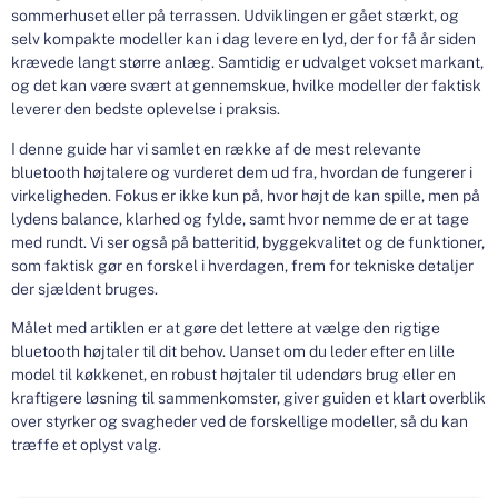
sommerhuset eller på terrassen. Udviklingen er gået stærkt, og
selv kompakte modeller kan i dag levere en lyd, der for få år siden
krævede langt større anlæg. Samtidig er udvalget vokset markant,
og det kan være svært at gennemskue, hvilke modeller der faktisk
leverer den bedste oplevelse i praksis.
I denne guide har vi samlet en række af de mest relevante
bluetooth højtalere og vurderet dem ud fra, hvordan de fungerer i
virkeligheden. Fokus er ikke kun på, hvor højt de kan spille, men på
lydens balance, klarhed og fylde, samt hvor nemme de er at tage
med rundt. Vi ser også på batteritid, byggekvalitet og de funktioner,
som faktisk gør en forskel i hverdagen, frem for tekniske detaljer
der sjældent bruges.
Målet med artiklen er at gøre det lettere at vælge den rigtige
bluetooth højtaler til dit behov. Uanset om du leder efter en lille
model til køkkenet, en robust højtaler til udendørs brug eller en
kraftigere løsning til sammenkomster, giver guiden et klart overblik
over styrker og svagheder ved de forskellige modeller, så du kan
træffe et oplyst valg.