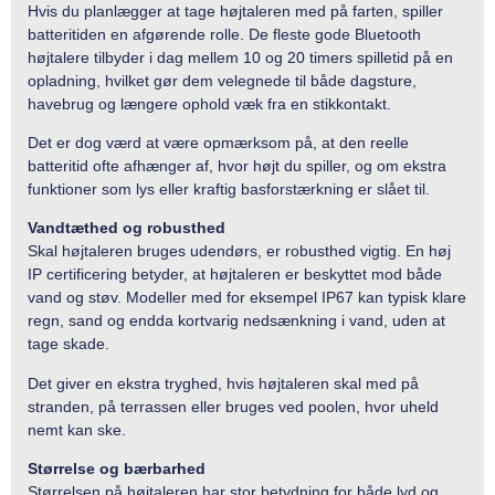
Hvis du planlægger at tage højtaleren med på farten, spiller
batteritiden en afgørende rolle. De fleste gode Bluetooth
højtalere tilbyder i dag mellem 10 og 20 timers spilletid på en
opladning, hvilket gør dem velegnede til både dagsture,
havebrug og længere ophold væk fra en stikkontakt.
Det er dog værd at være opmærksom på, at den reelle
batteritid ofte afhænger af, hvor højt du spiller, og om ekstra
funktioner som lys eller kraftig basforstærkning er slået til.
Vandtæthed og robusthed
Skal højtaleren bruges udendørs, er robusthed vigtig. En høj
IP certificering betyder, at højtaleren er beskyttet mod både
vand og støv. Modeller med for eksempel IP67 kan typisk klare
regn, sand og endda kortvarig nedsænkning i vand, uden at
tage skade.
Det giver en ekstra tryghed, hvis højtaleren skal med på
stranden, på terrassen eller bruges ved poolen, hvor uheld
nemt kan ske.
Størrelse og bærbarhed
Størrelsen på højtaleren har stor betydning for både lyd og