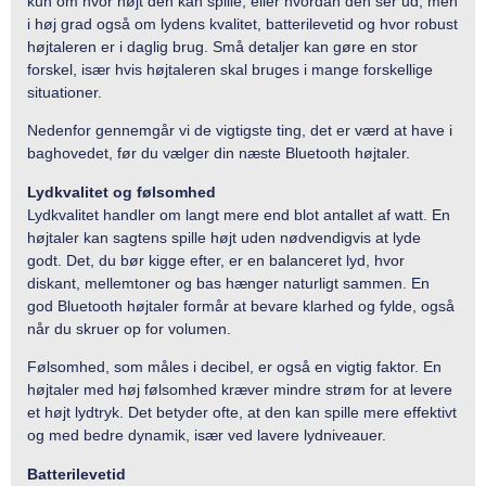
kun om hvor højt den kan spille, eller hvordan den ser ud, men
i høj grad også om lydens kvalitet, batterilevetid og hvor robust
højtaleren er i daglig brug. Små detaljer kan gøre en stor
forskel, især hvis højtaleren skal bruges i mange forskellige
situationer.
Nedenfor gennemgår vi de vigtigste ting, det er værd at have i
baghovedet, før du vælger din næste Bluetooth højtaler.
Lydkvalitet og følsomhed
Lydkvalitet handler om langt mere end blot antallet af watt. En
højtaler kan sagtens spille højt uden nødvendigvis at lyde
godt. Det, du bør kigge efter, er en balanceret lyd, hvor
diskant, mellemtoner og bas hænger naturligt sammen. En
god Bluetooth højtaler formår at bevare klarhed og fylde, også
når du skruer op for volumen.
Følsomhed, som måles i decibel, er også en vigtig faktor. En
højtaler med høj følsomhed kræver mindre strøm for at levere
et højt lydtryk. Det betyder ofte, at den kan spille mere effektivt
og med bedre dynamik, især ved lavere lydniveauer.
Batterilevetid