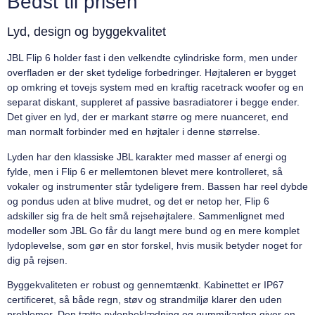
Bedst til prisen
Lyd, design og byggekvalitet
JBL Flip 6 holder fast i den velkendte cylindriske form, men under
overfladen er der sket tydelige forbedringer. Højtaleren er bygget
op omkring et tovejs system med en kraftig racetrack woofer og en
separat diskant, suppleret af passive basradiatorer i begge ender.
Det giver en lyd, der er markant større og mere nuanceret, end
man normalt forbinder med en højtaler i denne størrelse.
Lyden har den klassiske JBL karakter med masser af energi og
fylde, men i Flip 6 er mellemtonen blevet mere kontrolleret, så
vokaler og instrumenter står tydeligere frem. Bassen har reel dybde
og pondus uden at blive mudret, og det er netop her, Flip 6
adskiller sig fra de helt små rejsehøjtalere. Sammenlignet med
modeller som JBL Go får du langt mere bund og en mere komplet
lydoplevelse, som gør en stor forskel, hvis musik betyder noget for
dig på rejsen.
Byggekvaliteten er robust og gennemtænkt. Kabinettet er IP67
certificeret, så både regn, støv og strandmiljø klarer den uden
problemer. Den tætte nylonbeklædning og gummikanten giver en