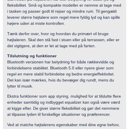
fleksibilitet. Små og kompakte modeller er nemme at tage med
i tasken og passer godt til rejser og mindre rum. Til gengæld
leverer større højtalere som regel mere fyldig lyd og kan spille
højere uden at miste kontrollen.
Tænk derfor over, hvor og hvordan du primært vil bruge
højtaleren. Skal den stå fast i stuen eller på terrassen, eller er
det vigtigere, at den er let at tage med på farten.
Tilslutning og funktioner
Bluetooth versionen har betydning for både rækkevidde og
forbindelsens stabilitet. Bluetooth 5.0 eller nyere giver som
regel en mere stabil forbindelse og bedre energieffektivitet.
Det kan især mærkes, hvis du bevæger dig rundt, mens du
lytter til musik.
Ekstra funktioner som app styring, mulighed for at tilslutte flere
enheder samtidig og indbygget equalizer kan også være værd
at kigge efter. De giver større fleksibilitet og gør det nemmere
at tilpasse lyden til forskellige situationer og præferencer.
Ved at matche højtalerens egenskaber med dine egne behov,