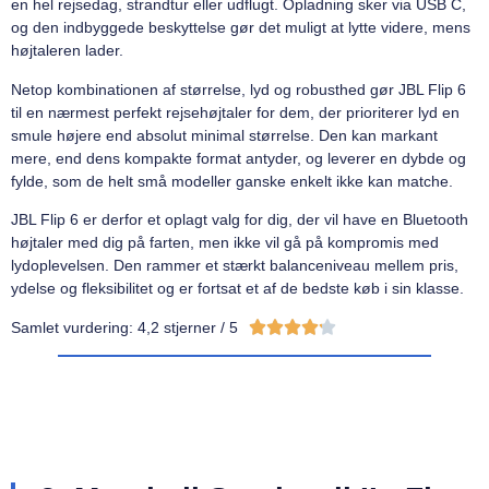
en hel rejsedag, strandtur eller udflugt. Opladning sker via USB C,
og den indbyggede beskyttelse gør det muligt at lytte videre, mens
højtaleren lader.
Netop kombinationen af størrelse, lyd og robusthed gør JBL Flip 6
til en nærmest perfekt rejsehøjtaler for dem, der prioriterer lyd en
smule højere end absolut minimal størrelse. Den kan markant
mere, end dens kompakte format antyder, og leverer en dybde og
fylde, som de helt små modeller ganske enkelt ikke kan matche.
JBL Flip 6 er derfor et oplagt valg for dig, der vil have en Bluetooth
højtaler med dig på farten, men ikke vil gå på kompromis med
lydoplevelsen. Den rammer et stærkt balanceniveau mellem pris,
ydelse og fleksibilitet og er fortsat et af de bedste køb i sin klasse.





Samlet vurdering: 4,2 stjerner / 5