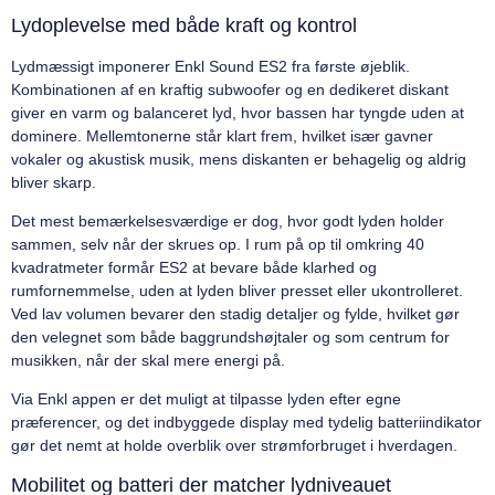
Lydoplevelse med både kraft og kontrol
Lydmæssigt imponerer Enkl Sound ES2 fra første øjeblik.
Kombinationen af en kraftig subwoofer og en dedikeret diskant
giver en varm og balanceret lyd, hvor bassen har tyngde uden at
dominere. Mellemtonerne står klart frem, hvilket især gavner
vokaler og akustisk musik, mens diskanten er behagelig og aldrig
bliver skarp.
Det mest bemærkelsesværdige er dog, hvor godt lyden holder
sammen, selv når der skrues op. I rum på op til omkring 40
kvadratmeter formår ES2 at bevare både klarhed og
rumfornemmelse, uden at lyden bliver presset eller ukontrolleret.
Ved lav volumen bevarer den stadig detaljer og fylde, hvilket gør
den velegnet som både baggrundshøjtaler og som centrum for
musikken, når der skal mere energi på.
Via Enkl appen er det muligt at tilpasse lyden efter egne
præferencer, og det indbyggede display med tydelig batteriindikator
gør det nemt at holde overblik over strømforbruget i hverdagen.
Mobilitet og batteri der matcher lydniveauet