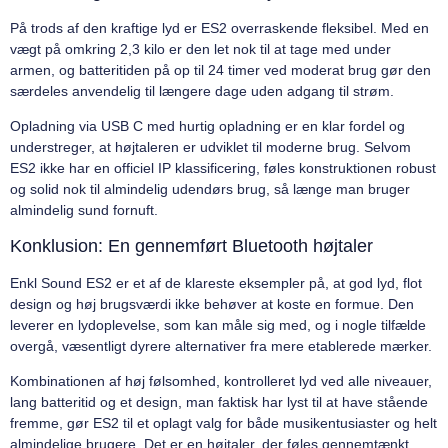
På trods af den kraftige lyd er ES2 overraskende fleksibel. Med en
vægt på omkring 2,3 kilo er den let nok til at tage med under
armen, og batteritiden på op til 24 timer ved moderat brug gør den
særdeles anvendelig til længere dage uden adgang til strøm.
Opladning via USB C med hurtig opladning er en klar fordel og
understreger, at højtaleren er udviklet til moderne brug. Selvom
ES2 ikke har en officiel IP klassificering, føles konstruktionen robust
og solid nok til almindelig udendørs brug, så længe man bruger
almindelig sund fornuft.
Konklusion: En gennemført Bluetooth højtaler
Enkl Sound ES2 er et af de klareste eksempler på, at god lyd, flot
design og høj brugsværdi ikke behøver at koste en formue. Den
leverer en lydoplevelse, som kan måle sig med, og i nogle tilfælde
overgå, væsentligt dyrere alternativer fra mere etablerede mærker.
Kombinationen af høj følsomhed, kontrolleret lyd ved alle niveauer,
lang batteritid og et design, man faktisk har lyst til at have stående
fremme, gør ES2 til et oplagt valg for både musikentusiaster og helt
almindelige brugere. Det er en højtaler, der føles gennemtænkt