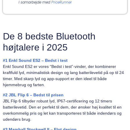
I samarbejde med
PriceRunner
De 8 bedste Bluetooth
højtalere i 2025
#1
Enkl Sound ES2 – Bedst i test
Enkl Sound ES2 er vores “Bedst i test”-vinder, der kombinerer
kraftfuld lyd, minimalistisk design og lang batterilevetid på op til 24
timer. Med skarp lyd og app-support er den ideel til både
hjemmebrug og farten.
#2
JBL Flip 6 – Bedst til prisen
JBL Flip 6 tilbyder robust lyd, IP67-certificering og 12 timers
batterilevetid. Den er perfekt til dem, der ønsker høj kvalitet til en
overkommelig pris og let kan transporteres til både indendørs og
udendørs brug.
#3
Marshall Stockwell II – Flot design