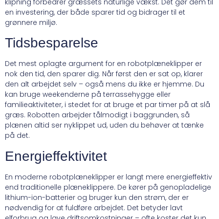
klipning forbedrer græssets naturlige vækst. Det gør dem til
en investering, der både sparer tid og bidrager til et
grønnere miljø.
Tidsbesparelse
Det mest oplagte argument for en robotplæneklipper er
nok den tid, den sparer dig. Når først den er sat op, klarer
den alt arbejdet selv – også mens du ikke er hjemme. Du
kan bruge weekenderne på terrassehygge eller
familieaktiviteter, i stedet for at bruge et par timer på at slå
græs. Robotten arbejder tålmodigt i baggrunden, så
plænen altid ser nyklippet ud, uden du behøver at tænke
på det.
Energieffektivitet
En moderne robotplæneklipper er langt mere energieffektiv
end traditionelle plæneklippere. De kører på genopladelige
lithium-ion-batterier og bruger kun den strøm, der er
nødvendig for at fuldføre arbejdet. Det betyder lavt
elforbrug og lave driftsomkostninger – ofte koster det kun