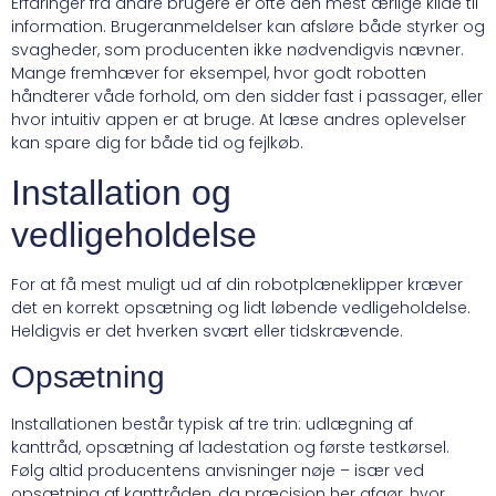
Erfaringer fra andre brugere er ofte den mest ærlige kilde til
information. Brugeranmeldelser kan afsløre både styrker og
svagheder, som producenten ikke nødvendigvis nævner.
Mange fremhæver for eksempel, hvor godt robotten
håndterer våde forhold, om den sidder fast i passager, eller
hvor intuitiv appen er at bruge. At læse andres oplevelser
kan spare dig for både tid og fejlkøb.
Installation og
vedligeholdelse
For at få mest muligt ud af din robotplæneklipper kræver
det en korrekt opsætning og lidt løbende vedligeholdelse.
Heldigvis er det hverken svært eller tidskrævende.
Opsætning
Installationen består typisk af tre trin: udlægning af
kanttråd, opsætning af ladestation og første testkørsel.
Følg altid producentens anvisninger nøje – især ved
opsætning af kanttråden, da præcision her afgør, hvor