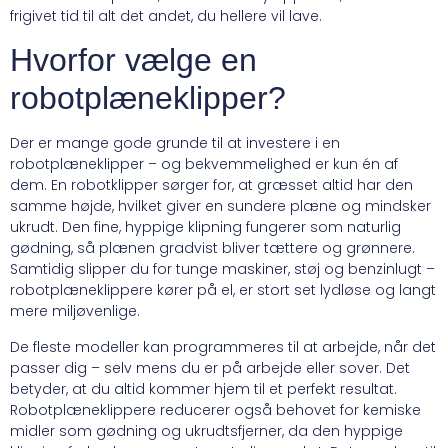
frigivet tid til alt det andet, du hellere vil lave.
Hvorfor vælge en
robotplæneklipper?
Der er mange gode grunde til at investere i en
robotplæneklipper – og bekvemmelighed er kun én af
dem. En robotklipper sørger for, at græsset altid har den
samme højde, hvilket giver en sundere plæne og mindsker
ukrudt. Den fine, hyppige klipning fungerer som naturlig
gødning, så plænen gradvist bliver tættere og grønnere.
Samtidig slipper du for tunge maskiner, støj og benzinlugt –
robotplæneklippere kører på el, er stort set lydløse og langt
mere miljøvenlige.
De fleste modeller kan programmeres til at arbejde, når det
passer dig – selv mens du er på arbejde eller sover. Det
betyder, at du altid kommer hjem til et perfekt resultat.
Robotplæneklippere reducerer også behovet for kemiske
midler som gødning og ukrudtsfjerner, da den hyppige