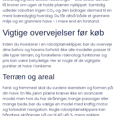
få kroner om ugen at holde plænen nyklippet. Samtidig
udleder robotten ingen CO₂, og den bidrager dermed til en
mere bæredygtig hverdag. Du får altså både et grønnere
miljø og en grønnere have – i mere end én forstand.
Vigtige overvejelser før køb
Inden du investerer i en robotplæneklipper, bør du overveje
dine behov og havens forhold. Ikke alle modeller passer til
alle typer terræn, og forskellene i teknologi, funktioner og
pris kan være betydelige. Her er nogle af de vigtigste
punkter at have i tankerne.
Terræn og areal
Først og fremmest skal du vurdere størrelsen og formen på
din have. En lille, jævn plæne kræver ikke en avanceret
model, men hvis du har skråninger, trange passager eller
mange bede, bør du vælge en model med kraftig motor
og forbedret navigation. Nogle robotplæneklippere kan
håndtere skråninger på op til 40–45 %, mens enklere