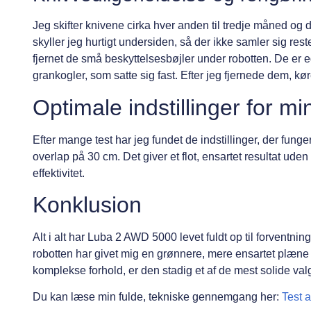
Jeg skifter knivene cirka hver anden til tredje måned og d
skyller jeg hurtigt undersiden, så der ikke samler sig rest
fjernet de små beskyttelsesbøjler under robotten. De er 
grankogler, som satte sig fast. Efter jeg fjernede dem, kø
Optimale indstillinger for m
Efter mange test har jeg fundet de indstillinger, der fun
overlap på 30 cm. Det giver et flot, ensartet resultat ud
effektivitet.
Konklusion
Alt i alt har Luba 2 AWD 5000 levet fuldt op til forvent
robotten har givet mig en grønnere, mere ensartet plæne
komplekse forhold, er den stadig et af de mest solide valg
Du kan læse min fulde, tekniske gennemgang her:
Test 