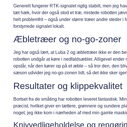
Generelt fungerer RTK-signalet rigtig stabilt, men jeg 
tæt hæk, hvor der også stod et træ, mistede robotten jævn
helt problemfrit – også under større træer andre steder i
forstyrrede signalet lokalt.
Æbletræer og no-go-zoner
Jeg har også lært, at Luba 2 og æbletræer ikke er den be
robotten undgår at køre i nedfaldsæbler. Alligevel ender 
opstår, når den kører op på et æble – så tror den, den bli
sæson udvider jeg no-go-zonen lidt, så det ikke sker igen
Resultater og klippekvalitet
Bortset fra de småting har robotten leveret fantastisk. 
præcist, hvilket giver en tættere, grønnere og sundere plæn
noget, jeg ikke kom i nærheden af med min gamle maskin
Knivvedligeholdelse og rengøri