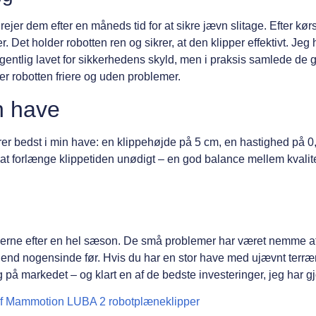
rejer dem efter en måneds tid for at sikre jævn slitage. Efter kør
er. Det holder robotten ren og sikrer, at den klipper effektivt. Je
egentlig lavet for sikkerhedens skyld, men i praksis samlede de
rer robotten friere og uden problemer.
in have
gerer bedst i min have: en klippehøjde på 5 cm, en hastighed på 0
en at forlænge klippetiden unødigt – en god balance mellem kvalit
ningerne efter en hel sæson. De små problemer har været nemme a
 end nogensinde før. Hvis du har en stor have med ujævnt terræn
 på markedet – og klart en af de bedste investeringer, jeg har gj
af Mammotion LUBA 2 robotplæneklipper