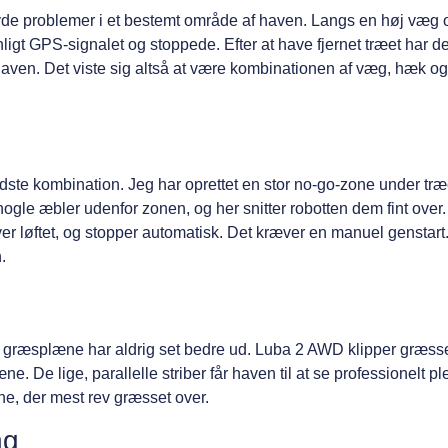
havde problemer i et bestemt område af haven. Langs en høj væg 
ligt GPS-signalet og stoppede. Efter at have fjernet træet har d
 haven. Det viste sig altså at være kombinationen af væg, hæk og
dste kombination. Jeg har oprettet en stor no-go-zone under træ
nogle æbler udenfor zonen, og her snitter robotten dem fint over
ver løftet, og stopper automatisk. Det kræver en manuel genstart
.
Min græsplæne har aldrig set bedre ud. Luba 2 AWD klipper græsse
e. De lige, parallelle striber får haven til at se professionelt pl
e, der mest rev græsset over.
ng