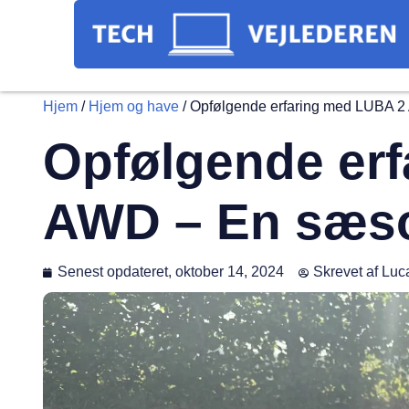
Hjem
/
Hjem og have
/
Opfølgende erfaring med LUBA 
Opfølgende er
AWD – En sæs
Senest opdateret,
oktober 14, 2024
Skrevet af
Luca