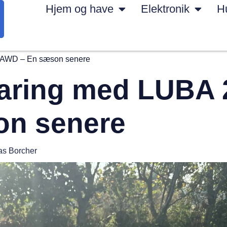
Hjem og have
Elektronik
H
2 AWD – En sæson senere
faring med LUBA 
on senere
s Borcher