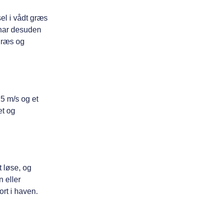
sel i vådt græs
g har desuden
 græs og
,5 m/s og et
et og
t løse, og
 eller
ort i haven.