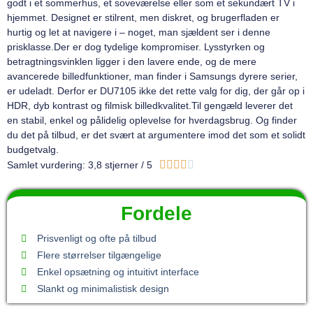
godt i et sommerhus, et soveværelse eller som et sekundært TV i
hjemmet. Designet er stilrent, men diskret, og brugerfladen er
hurtig og let at navigere i – noget, man sjældent ser i denne
prisklasse.Der er dog tydelige kompromiser. Lysstyrken og
betragtningsvinklen ligger i den lavere ende, og de mere
avancerede billedfunktioner, man finder i Samsungs dyrere serier,
er udeladt. Derfor er DU7105 ikke det rette valg for dig, der går op i
HDR, dyb kontrast og filmisk billedkvalitet.Til gengæld leverer det
en stabil, enkel og pålidelig oplevelse for hverdagsbrug. Og finder
du det på tilbud, er det svært at argumentere imod det som et solidt
budgetvalg.





Samlet vurdering: 3,8 stjerner / 5
Fordele
Prisvenligt og ofte på tilbud
Flere størrelser tilgængelige
Enkel opsætning og intuitivt interface
Slankt og minimalistisk design