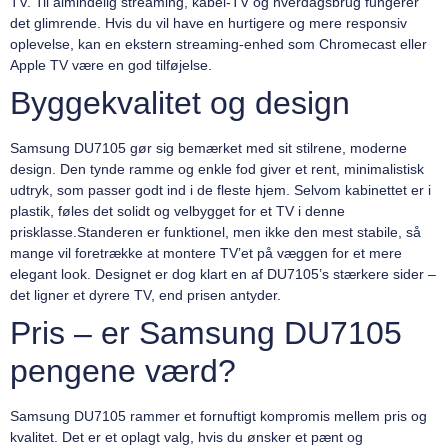
TV. Til almindelig streaming, kabel-TV og hverdagsbrug fungerer
det glimrende. Hvis du vil have en hurtigere og mere responsiv
oplevelse, kan en ekstern streaming-enhed som Chromecast eller
Apple TV være en god tilføjelse.
Byggekvalitet og design
Samsung DU7105 gør sig bemærket med sit stilrene, moderne
design. Den tynde ramme og enkle fod giver et rent, minimalistisk
udtryk, som passer godt ind i de fleste hjem. Selvom kabinettet er i
plastik, føles det solidt og velbygget for et TV i denne
prisklasse.Standeren er funktionel, men ikke den mest stabile, så
mange vil foretrække at montere TV’et på væggen for et mere
elegant look. Designet er dog klart en af DU7105’s stærkere sider –
det ligner et dyrere TV, end prisen antyder.
Pris – er Samsung DU7105
pengene værd?
Samsung DU7105 rammer et fornuftigt kompromis mellem pris og
kvalitet. Det er et oplagt valg, hvis du ønsker et pænt og