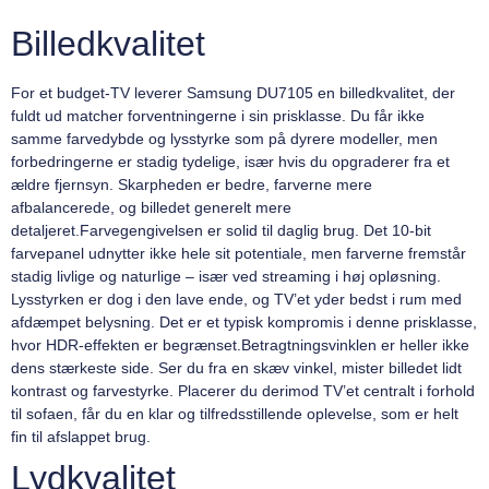
Billedkvalitet
For et budget-TV leverer Samsung DU7105 en billedkvalitet, der
fuldt ud matcher forventningerne i sin prisklasse. Du får ikke
samme farvedybde og lysstyrke som på dyrere modeller, men
forbedringerne er stadig tydelige, især hvis du opgraderer fra et
ældre fjernsyn. Skarpheden er bedre, farverne mere
afbalancerede, og billedet generelt mere
detaljeret.Farvegengivelsen er solid til daglig brug. Det 10-bit
farvepanel udnytter ikke hele sit potentiale, men farverne fremstår
stadig livlige og naturlige – især ved streaming i høj opløsning.
Lysstyrken er dog i den lave ende, og TV’et yder bedst i rum med
afdæmpet belysning. Det er et typisk kompromis i denne prisklasse,
hvor HDR-effekten er begrænset.Betragtningsvinklen er heller ikke
dens stærkeste side. Ser du fra en skæv vinkel, mister billedet lidt
kontrast og farvestyrke. Placerer du derimod TV’et centralt i forhold
til sofaen, får du en klar og tilfredsstillende oplevelse, som er helt
fin til afslappet brug.
Lydkvalitet