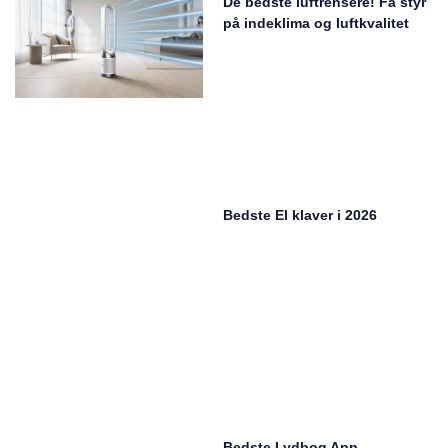
De bedste luftrensere! Få styr
på indeklima og luftkvalitet
Bedste El klaver i 2026
Bedste Lydbog App