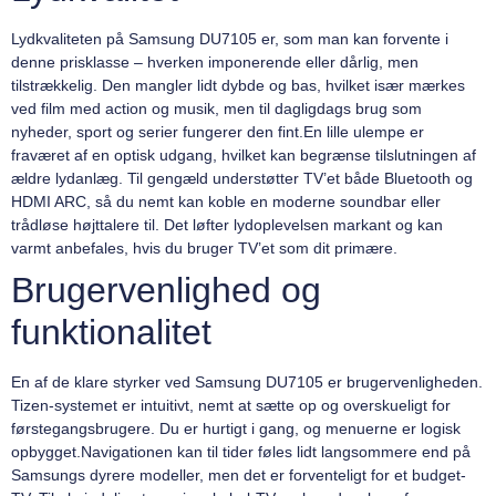
Lydkvaliteten på Samsung DU7105 er, som man kan forvente i
denne prisklasse – hverken imponerende eller dårlig, men
tilstrækkelig. Den mangler lidt dybde og bas, hvilket især mærkes
ved film med action og musik, men til dagligdags brug som
nyheder, sport og serier fungerer den fint.En lille ulempe er
fraværet af en optisk udgang, hvilket kan begrænse tilslutningen af
ældre lydanlæg. Til gengæld understøtter TV’et både Bluetooth og
HDMI ARC, så du nemt kan koble en moderne soundbar eller
trådløse højttalere til. Det løfter lydoplevelsen markant og kan
varmt anbefales, hvis du bruger TV’et som dit primære.
Brugervenlighed og
funktionalitet
En af de klare styrker ved Samsung DU7105 er brugervenligheden.
Tizen-systemet er intuitivt, nemt at sætte op og overskueligt for
førstegangsbrugere. Du er hurtigt i gang, og menuerne er logisk
opbygget.Navigationen kan til tider føles lidt langsommere end på
Samsungs dyrere modeller, men det er forventeligt for et budget-