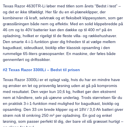
Texas Razor 4630TR-Li løber med titlen som årets “Bedst i test” –
og det er ikke tilfældigt. Her får du en el-plæneklipper, der
kombinerer rå kraft, selvtræk og et fleksibelt klippesystem, som gør
græsslåningen både nem og effektiv. Med en solid klippebredde på
46 cm og to 40V batterier kan den dække op til 400 m² på én
opladning, hvilket er rigeligt til de fleste villa- og rækkehushaver.
Den smarte 4-i-1-funktion giver dig friheden til at vælge mellem
bagudkast, sideudkast, bioklip eller klassisk opsamling i den
rummelige 65-liters græsopsamler. En maskine, der føles både
gennemført og driftssikker.
#2 Texas Razor 3300Li – Bedst til prisen
Texas Razor 3300Li er et oplagt valg, hvis du har en mindre have
og ønsker en let og prisvenlig løsning uden at gå på kompromis
med resultatet. Den vejer kun 10,6 kg, hvilket gør den ekstremt
nem at håndtere, selv på ujævne underlag. Trods størrelsen får du
en praktisk 3-i-1-funktion med mulighed for bagudkast, bioklip og
opsamling. Den 33 cm brede klipper og et 18V / 3,0 Ah batteri giver
strøm nok til omkring 250 m² per opladning. En god og enkel
løsning, som passer perfekt til dig, der bare vil slå græsset hurtigt –