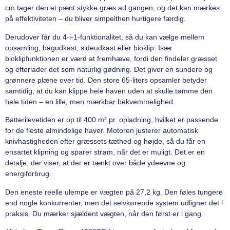
cm tager den et pænt stykke græs ad gangen, og det kan mærkes
på effektiviteten – du bliver simpelthen hurtigere færdig.
Derudover får du 4-i-1-funktionalitet, så du kan vælge mellem
opsamling, bagudkast, sideudkast eller bioklip. Især
bioklipfunktionen er værd at fremhæve, fordi den findeler græsset
og efterlader det som naturlig gødning. Det giver en sundere og
grønnere plæne over tid. Den store 65-liters opsamler betyder
samtidig, at du kan klippe hele haven uden at skulle tømme den
hele tiden – en lille, men mærkbar bekvemmelighed.
Batterilevetiden er op til 400 m² pr. opladning, hvilket er passende
for de fleste almindelige haver. Motoren justerer automatisk
knivhastigheden efter græssets tæthed og højde, så du får en
ensartet klipning og sparer strøm, når det er muligt. Det er en
detalje, der viser, at der er tænkt over både ydeevne og
energiforbrug.
Den eneste reelle ulempe er vægten på 27,2 kg. Den føles tungere
end nogle konkurrenter, men det selvkørende system udligner det i
praksis. Du mærker sjældent vægten, når den først er i gang.