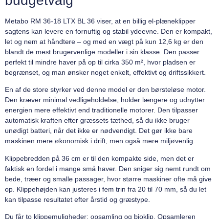
budgetvalg
Metabo RM 36-18 LTX BL 36 viser, at en billig el-plæneklipper
sagtens kan levere en fornuftig og stabil ydeevne. Den er kompakt,
let og nem at håndtere – og med en vægt på kun 12,6 kg er den
blandt de mest brugervenlige modeller i sin klasse. Den passer
perfekt til mindre haver på op til cirka 350 m², hvor pladsen er
begrænset, og man ønsker noget enkelt, effektivt og driftssikkert.
En af de store styrker ved denne model er den børsteløse motor.
Den kræver minimal vedligeholdelse, holder længere og udnytter
energien mere effektivt end traditionelle motorer. Den tilpasser
automatisk kraften efter græssets tæthed, så du ikke bruger
unødigt batteri, når det ikke er nødvendigt. Det gør ikke bare
maskinen mere økonomisk i drift, men også mere miljøvenlig.
Klippebredden på 36 cm er til den kompakte side, men det er
faktisk en fordel i mange små haver. Den sniger sig nemt rundt om
bede, træer og smalle passager, hvor større maskiner ofte må give
op. Klippehøjden kan justeres i fem trin fra 20 til 70 mm, så du let
kan tilpasse resultatet efter årstid og græstype.
Du får to klippemuligheder: opsamling og bioklip. Opsamleren