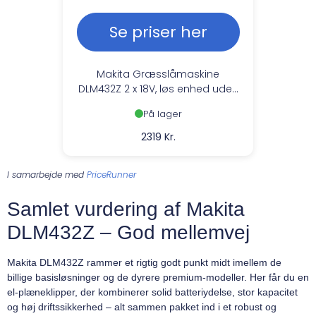
Se priser her
Makita Græsslåmaskine
DLM432Z 2 x 18V, løs enhed uden
batterier
På lager
2319 Kr.
I samarbejde med
PriceRunner
Samlet vurdering af Makita
DLM432Z – God mellemvej
Makita DLM432Z rammer et rigtig godt punkt midt imellem de
billige basisløsninger og de dyrere premium-modeller. Her får du en
el-plæneklipper, der kombinerer solid batteriydelse, stor kapacitet
og høj driftssikkerhed – alt sammen pakket ind i et robust og