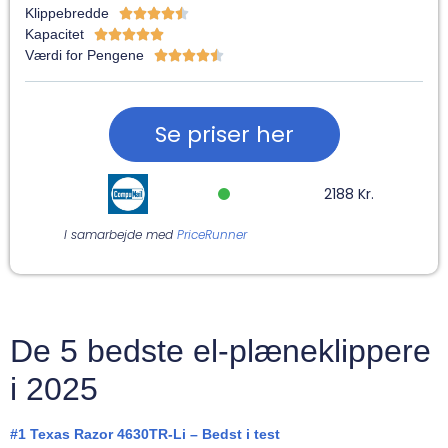
Klippebredde





Kapacitet





Værdi for Pengene





Se priser her
2188 Kr.
I samarbejde med
PriceRunner
De 5 bedste el-plæneklippere
i 2025
#1 Texas Razor 4630TR-Li – Bedst i test