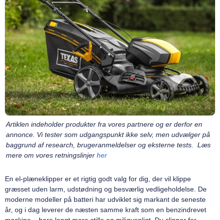
Artiklen indeholder produkter fra vores partnere og er derfor en
annonce. Vi tester som udgangspunkt ikke selv, men udvælger på
baggrund af research, brugeranmeldelser og eksterne tests. Læs
mere om vores retningslinjer
her
En el-plæneklipper er et rigtig godt valg for dig, der vil klippe
græsset uden larm, udstødning og besværlig vedligeholdelse. De
moderne modeller på batteri har udviklet sig markant de seneste
år, og i dag leverer de næsten samme kraft som en benzindrevet
maskine – bare langt mere stille og miljøvenligt. Du slipper for