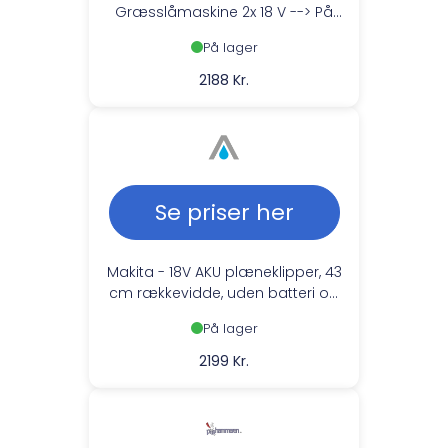
Græsslåmaskine 2x 18 V --> På
lager, levering hos dig 08-08-
På lager
2026
2188 Kr.
Se priser her
Makita - 18V AKU plæneklipper, 43
cm rækkevidde, uden batteri og
oplader DLM432Z
På lager
2199 Kr.