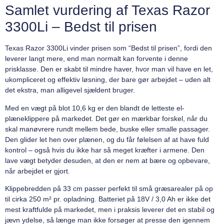
Samlet vurdering af Texas Razor
3300Li – Bedst til prisen
Texas Razor 3300Li vinder prisen som “Bedst til prisen”, fordi den
leverer langt mere, end man normalt kan forvente i denne
prisklasse. Den er skabt til mindre haver, hvor man vil have en let,
ukompliceret og effektiv løsning, der bare gør arbejdet – uden alt
det ekstra, man alligevel sjældent bruger.
Med en vægt på blot 10,6 kg er den blandt de letteste el-
plæneklippere på markedet. Det gør en mærkbar forskel, når du
skal manøvrere rundt mellem bede, buske eller smalle passager.
Den glider let hen over plænen, og du får følelsen af at have fuld
kontrol – også hvis du ikke har så meget kræfter i armene. Den
lave vægt betyder desuden, at den er nem at bære og opbevare,
når arbejdet er gjort.
Klippebredden på 33 cm passer perfekt til små græsarealer på op
til cirka 250 m² pr. opladning. Batteriet på 18V / 3,0 Ah er ikke det
mest kraftfulde på markedet, men i praksis leverer det en stabil og
jævn ydelse, så længe man ikke forsøger at presse den igennem