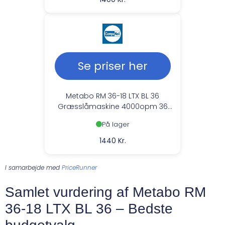
Se priser her
Metabo RM 36-18 LTX BL 36
Græsslåmaskine 4000opm 36
cm Skærebredde --> På lager,
På lager
levering hos dig 08-08-2026
1440 Kr.
I samarbejde med
PriceRunner
Samlet vurdering af Metabo RM
36-18 LTX BL 36 – Bedste