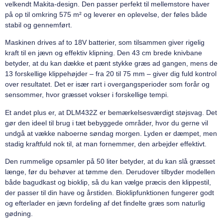
velkendt Makita-design. Den passer perfekt til mellemstore haver
på op til omkring 575 m² og leverer en oplevelse, der føles både
stabil og gennemført.
Maskinen drives af to 18V batterier, som tilsammen giver rigelig
kraft til en jævn og effektiv klipning. Den 43 cm brede knivbane
betyder, at du kan dække et pænt stykke græs ad gangen, mens de
13 forskellige klippehøjder – fra 20 til 75 mm – giver dig fuld kontrol
over resultatet. Det er især rart i overgangsperioder som forår og
sensommer, hvor græsset vokser i forskellige tempi.
Et andet plus er, at DLM432Z er bemærkelsesværdigt støjsvag. Det
gør den ideel til brug i tæt bebyggede områder, hvor du gerne vil
undgå at vække naboerne søndag morgen. Lyden er dæmpet, men
stadig kraftfuld nok til, at man fornemmer, den arbejder effektivt.
Den rummelige opsamler på 50 liter betyder, at du kan slå græsset
længe, før du behøver at tømme den. Derudover tilbyder modellen
både bagudkast og bioklip, så du kan vælge præcis den klippestil,
der passer til din have og årstiden. Bioklipfunktionen fungerer godt
og efterlader en jævn fordeling af det findelte græs som naturlig
gødning.