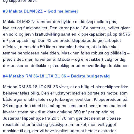
og slippe for bøvl.
#3 Makita DLM432Z – God mellemvej
Makita DLM432Z rammer den gyldne middelvej mellem pris,
kvalitet og funktionalitet. Den kører på to 18V batterier, hvilket giver
en solid og jævn kraftudvikling samt en klippekapacitet på op til 575
m² per opladning. Den 43 cm brede klippebredde gør arbejdet
effektivt, mens den 50 liters opsamler betyder, at du ikke skal
tømme beholderen hele tiden. Maskinen føles robust og pålidelig –
præcis det, man forventer af Makita – og er et sikkert valg for dig,
der ønsker en driftsikker plæneklipper uden overflødige funktioner.
#4 Metabo RM 36-18 LTX BL 36 – Bedste budgetvalg
Metabo RM 36-18 LTX BL 36 viser, at en billig el-plæneklipper ikke
behøver føles billig. Den er udstyret med en børsteløs motor, som
både øger effektiviteten og forlænger levetiden. Klippebredden på
36 cm gør den ideel til små og mellemstore haver, mens batteriet
leverer strøm nok til at klare omkring 350 m² per opladning.
Justerbar klippehøjde fra 20 til 70 mm gør det nemt at tilpasse
resultatet efter årstid og græstype. En enkel, men velbygget
maskine til dig, der vil have kvalitet uden at betale ekstra for