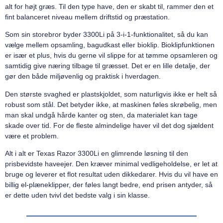
alt for højt græs. Til den type have, den er skabt til, rammer den et
fint balanceret niveau mellem driftstid og præstation.
Som sin storebror byder 3300Li på 3-i-1-funktionalitet, så du kan
vælge mellem opsamling, bagudkast eller bioklip. Bioklipfunktionen
er især et plus, hvis du gerne vil slippe for at tømme opsamleren og
samtidig give næring tilbage til græsset. Det er en lille detalje, der
gør den både miljøvenlig og praktisk i hverdagen.
Den største svaghed er plastskjoldet, som naturligvis ikke er helt så
robust som stål. Det betyder ikke, at maskinen føles skrøbelig, men
man skal undgå hårde kanter og sten, da materialet kan tage
skade over tid. For de fleste almindelige haver vil det dog sjældent
være et problem.
Alt i alt er Texas Razor 3300Li en glimrende løsning til den
prisbevidste haveejer. Den kræver minimal vedligeholdelse, er let at
bruge og leverer et flot resultat uden dikkedarer. Hvis du vil have en
billig el-plæneklipper, der føles langt bedre, end prisen antyder, så
er dette uden tvivl det bedste valg i sin klasse.