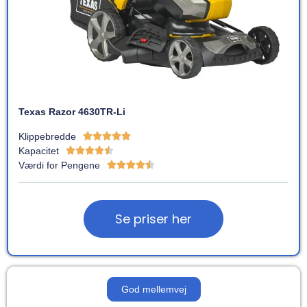
Texas Razor 4630TR-Li
Klippebredde





Kapacitet





Værdi for Pengene





Se priser her
God mellemvej