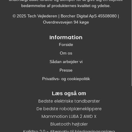
bedømmelse af produkternes kvalitet og ydelse.
© 2025 Tech Vejlederen | Borcher Digital ApS 45508080 |
Overdrevsvejen 94 køge
Information
Forside
Om os
Sådan arbejder vi
Presse
Privatlivs- og cookiepolitik
Læs også om
Bedste elektriske tandbørster
De bedste robotplæneklippere
Mammotion LUBA 2 AWD X
Bluetooth højtaler
KalkPro 2.0 - Alternativ til blødgøringsanlæg