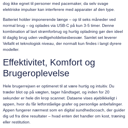
dog ikke egnet til personer med pacemaker, da selv svage
elektriske impulser kan interferere med apparater af den type.
Batteriet holder imponerende længe – op til seks måneder ved
normal brug – og oplades via USB-C på kun 3-5 timer. Denne
kombination af lavt strømforbrug og hurtig opladning gør den ideel
til daglig brug uden vedligeholdelsesbesvær. Samlet set leverer
Vellafit et teknologisk niveau, der normalt kun findes i langt dyrere
modeller.
Effektivitet, Komfort og
Brugeroplevelse
Hele brugerrejsen er optimeret til at være hurtig og intuitiv. Du
træder blot op på vægten, tager håndtaget, og inden for 20
sekunder er hele din krop scannet. Dataene vises øjeblikkeligt i
appen, hvor du får letforståelige grafer og personlige anbefalinger.
Appen fungerer nærmest som en digital sundhedscoach, der guider
dig ud fra dine resultater – hvad enten det handler om kost, træning
eller restitution.