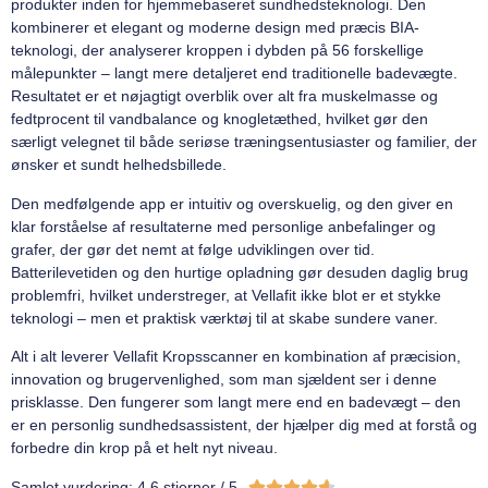
produkter inden for hjemmebaseret sundhedsteknologi. Den
kombinerer et elegant og moderne design med præcis BIA-
teknologi, der analyserer kroppen i dybden på 56 forskellige
målepunkter – langt mere detaljeret end traditionelle badevægte.
Resultatet er et nøjagtigt overblik over alt fra muskelmasse og
fedtprocent til vandbalance og knogletæthed, hvilket gør den
særligt velegnet til både seriøse træningsentusiaster og familier, der
ønsker et sundt helhedsbillede.
Den medfølgende app er intuitiv og overskuelig, og den giver en
klar forståelse af resultaterne med personlige anbefalinger og
grafer, der gør det nemt at følge udviklingen over tid.
Batterilevetiden og den hurtige opladning gør desuden daglig brug
problemfri, hvilket understreger, at Vellafit ikke blot er et stykke
teknologi – men et praktisk værktøj til at skabe sundere vaner.
Alt i alt leverer Vellafit Kropsscanner en kombination af præcision,
innovation og brugervenlighed, som man sjældent ser i denne
prisklasse. Den fungerer som langt mere end en badevægt – den
er en personlig sundhedsassistent, der hjælper dig med at forstå og
forbedre din krop på et helt nyt niveau.





Samlet vurdering: 4,6 stjerner / 5