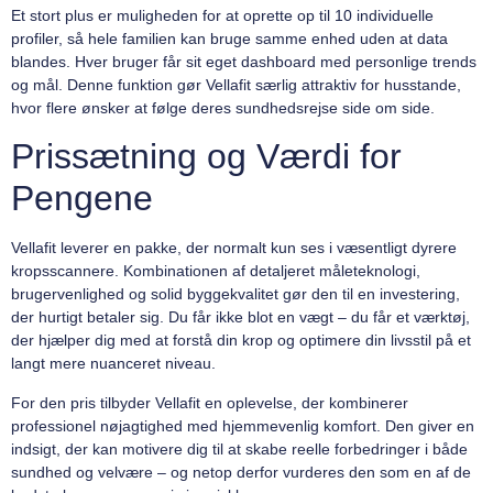
Et stort plus er muligheden for at oprette op til 10 individuelle
profiler, så hele familien kan bruge samme enhed uden at data
blandes. Hver bruger får sit eget dashboard med personlige trends
og mål. Denne funktion gør Vellafit særlig attraktiv for husstande,
hvor flere ønsker at følge deres sundhedsrejse side om side.
Prissætning og Værdi for
Pengene
Vellafit leverer en pakke, der normalt kun ses i væsentligt dyrere
kropsscannere. Kombinationen af detaljeret måleteknologi,
brugervenlighed og solid byggekvalitet gør den til en investering,
der hurtigt betaler sig. Du får ikke blot en vægt – du får et værktøj,
der hjælper dig med at forstå din krop og optimere din livsstil på et
langt mere nuanceret niveau.
For den pris tilbyder Vellafit en oplevelse, der kombinerer
professionel nøjagtighed med hjemmevenlig komfort. Den giver en
indsigt, der kan motivere dig til at skabe reelle forbedringer i både
sundhed og velvære – og netop derfor vurderes den som en af de