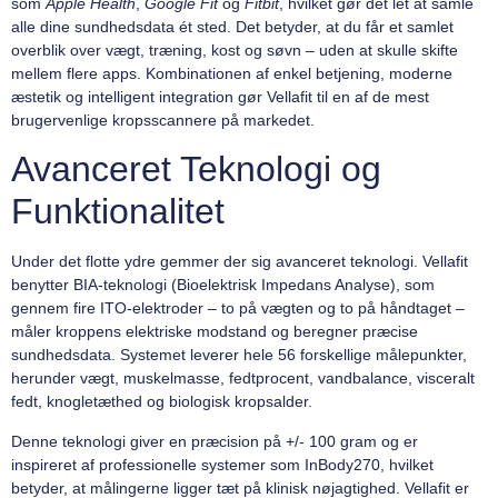
som
Apple Health
,
Google Fit
og
Fitbit
, hvilket gør det let at samle
alle dine sundhedsdata ét sted. Det betyder, at du får et samlet
overblik over vægt, træning, kost og søvn – uden at skulle skifte
mellem flere apps. Kombinationen af enkel betjening, moderne
æstetik og intelligent integration gør Vellafit til en af de mest
brugervenlige kropsscannere på markedet.
Avanceret Teknologi og
Funktionalitet
Under det flotte ydre gemmer der sig avanceret teknologi. Vellafit
benytter BIA-teknologi (Bioelektrisk Impedans Analyse), som
gennem fire ITO-elektroder – to på vægten og to på håndtaget –
måler kroppens elektriske modstand og beregner præcise
sundhedsdata. Systemet leverer hele 56 forskellige målepunkter,
herunder vægt, muskelmasse, fedtprocent, vandbalance, visceralt
fedt, knogletæthed og biologisk kropsalder.
Denne teknologi giver en præcision på +/- 100 gram og er
inspireret af professionelle systemer som InBody270, hvilket
betyder, at målingerne ligger tæt på klinisk nøjagtighed. Vellafit er