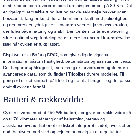
centermotor, som leverer et solidt drejningsmoment på 80 Nm. Det
er rigeligt til at trække tung last og tackle selv stejle bakker uden
besvær. Bafang er kendt for at kombinere kraft med pålidelighed,
og det mærkes tydeligt her – motoren yder en jævn acceleration,
der føles både naturlig og stabil. Den centermonterede placering
sikrer optimal vægtfordeling og en mere balanceret køreoplevelse,
især når cyklen er fuldt lastet.
Displayet er et Bafang DP07, som giver dig de vigtigste
informationer såsom hastighed, batteristatus og assistanceniveau.
Det fungerer upåklageligt, men mangler farveskærm og de mere
avancerede data, som du finder i Triobikes dyrere modeller. Til
gengæld er det simpelt, pålideligt og nemt at bruge – og det passer
godt til cyklens formål.
Batteri & rækkevidde
Cyklen leveres med et 450 Wh batteri, der giver en rækkevidde på
op til 70 kilometer afhængigt af belastning, terræn og
assistanceniveau. Batteriet er diskret integreret i ladet, hvor det er
godt beskyttet mod vind og vejr, og samtidig let at tage ud for