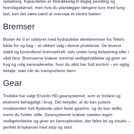
opladning. Kapaciteten er tilstrækkelig til daglig pendling og
hverdagskørsel, men hvis du planlægger længere ture med tung
last, kan det være værd at overveje et ekstra batteri.
Bremser
Boxter Air II er udstyret med hydrauliske skivebremser fra Tektro
både for og bag – et sikkert valg i denne prisklasse. De leverer
stabil og kontrolleret bremsekraft, selv under tung belastning eller i
vådt føre. Bremserne kræver minimal vedligeholdelse og giver en
tryg og rolig køreoplevelse, hvor du altid har fuld kontrol – en vigtig
detalje, især når du transporterer børn.
Gear
Triobike har valgt Enviolo HD-gearsystemet, som er trinløst og
ekstremt behageligt i brug. Det betyder, at du kan justere
modstanden helt flydende uden faste geartrin, og du kan skifte,
mens du holder stille. Gearsystemet kræver næsten ingen
vedligeholdelse og giver en køreoplevelse, der føles let og intuitiv –
perfekt til bykørsel med stop og start.