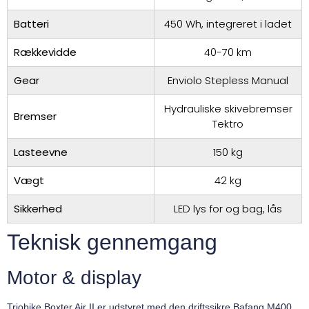
Batteri
450 Wh, integreret i ladet
Rækkevidde
40-70 km
Gear
Enviolo Stepless Manual
Hydrauliske skivebremser
Bremser
Tektro
Lasteevne
150 kg
Vægt
42 kg
Sikkerhed
LED lys for og bag, lås
Teknisk gennemgang
Motor & display
Triobike Boxter Air II er udstyret med den driftssikre Bafang M400