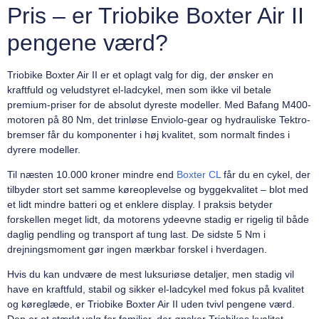
Pris – er Triobike Boxter Air II
pengene værd?
Triobike Boxter Air II er et oplagt valg for dig, der ønsker en
kraftfuld og veludstyret el-ladcykel, men som ikke vil betale
premium-priser for de absolut dyreste modeller. Med Bafang M400-
motoren på 80 Nm, det trinløse Enviolo-gear og hydrauliske Tektro-
bremser får du komponenter i høj kvalitet, som normalt findes i
dyrere modeller.
Til næsten 10.000 kroner mindre end
Boxter CL
får du en cykel, der
tilbyder stort set samme køreoplevelse og byggekvalitet – blot med
et lidt mindre batteri og et enklere display. I praksis betyder
forskellen meget lidt, da motorens ydeevne stadig er rigelig til både
daglig pendling og transport af tung last. De sidste 5 Nm i
drejningsmoment gør ingen mærkbar forskel i hverdagen.
Hvis du kan undvære de mest luksuriøse detaljer, men stadig vil
have en kraftfuld, stabil og sikker el-ladcykel med fokus på kvalitet
og køreglæde, er Triobike Boxter Air II uden tvivl pengene værd.