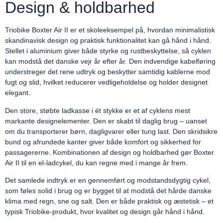
Design & holdbarhed
Triobike Boxter Air II er et skoleeksempel på, hvordan minimalistisk
skandinavisk design og praktisk funktionalitet kan gå hånd i hånd.
Stellet i aluminium giver både styrke og rustbeskyttelse, så cyklen
kan modstå det danske vejr år efter år. Den indvendige kabelføring
understreger det rene udtryk og beskytter samtidig kablerne mod
fugt og slid, hvilket reducerer vedligeholdelse og holder designet
elegant.
Den store, støbte ladkasse i ét stykke er et af cyklens mest
markante designelementer. Den er skabt til daglig brug – uanset
om du transporterer børn, dagligvarer eller tung last. Den skridsikre
bund og afrundede kanter giver både komfort og sikkerhed for
passagererne. Kombinationen af design og holdbarhed gør Boxter
Air II til en el-ladcykel, du kan regne med i mange år frem.
Det samlede indtryk er en gennemført og modstandsdygtig cykel,
som føles solid i brug og er bygget til at modstå det hårde danske
klima med regn, sne og salt. Den er både praktisk og æstetisk – et
typisk Triobike-produkt, hvor kvalitet og design går hånd i hånd.