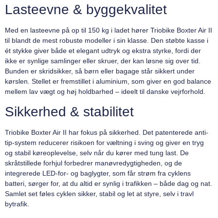
Lasteevne & byggekvalitet
Med en lasteevne på op til 150 kg i ladet hører Triobike Boxter Air II
til blandt de mest robuste modeller i sin klasse. Den støbte kasse i
ét stykke giver både et elegant udtryk og ekstra styrke, fordi der
ikke er synlige samlinger eller skruer, der kan løsne sig over tid.
Bunden er skridsikker, så børn eller bagage står sikkert under
kørslen. Stellet er fremstillet i aluminium, som giver en god balance
mellem lav vægt og høj holdbarhed – ideelt til danske vejrforhold.
Sikkerhed & stabilitet
Triobike Boxter Air II har fokus på sikkerhed. Det patenterede anti-
tip-system reducerer risikoen for væltning i sving og giver en tryg
og stabil køreoplevelse, selv når du kører med tung last. De
skråtstillede forhjul forbedrer manøvredygtigheden, og de
integrerede LED-for- og baglygter, som får strøm fra cyklens
batteri, sørger for, at du altid er synlig i trafikken – både dag og nat.
Samlet set føles cyklen sikker, stabil og let at styre, selv i travl
bytrafik.