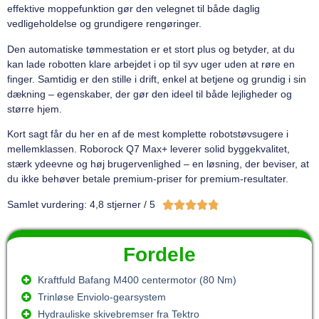
effektive moppefunktion gør den velegnet til både daglig
vedligeholdelse og grundigere rengøringer.
Den automatiske tømmestation er et stort plus og betyder, at du
kan lade robotten klare arbejdet i op til syv uger uden at røre en
finger. Samtidig er den stille i drift, enkel at betjene og grundig i sin
dækning – egenskaber, der gør den ideel til både lejligheder og
større hjem.
Kort sagt får du her en af de mest komplette robotstøvsugere i
mellemklassen. Roborock Q7 Max+ leverer solid byggekvalitet,
stærk ydeevne og høj brugervenlighed – en løsning, der beviser, at
du ikke behøver betale premium-priser for premium-resultater.





Samlet vurdering: 4,8 stjerner / 5
Fordele
Kraftfuld Bafang M400 centermotor (80 Nm)
Trinløse Enviolo-gearsystem
Hydrauliske skivebremser fra Tektro