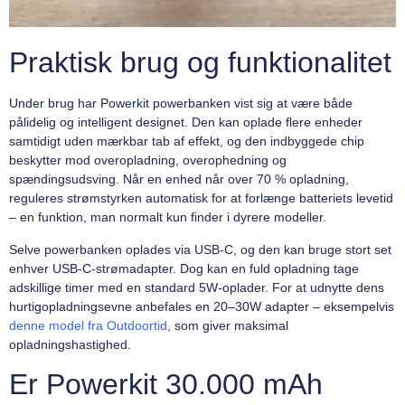
Praktisk brug og funktionalitet
Under brug har Powerkit powerbanken vist sig at være både
pålidelig og intelligent designet. Den kan oplade flere enheder
samtidigt uden mærkbar tab af effekt, og den indbyggede chip
beskytter mod overopladning, overophedning og
spændingsudsving. Når en enhed når over 70 % opladning,
reguleres strømstyrken automatisk for at forlænge batteriets levetid
– en funktion, man normalt kun finder i dyrere modeller.
Selve powerbanken oplades via USB-C, og den kan bruge stort set
enhver USB-C-strømadapter. Dog kan en fuld opladning tage
adskillige timer med en standard 5W-oplader. For at udnytte dens
hurtigopladningsevne anbefales en 20–30W adapter – eksempelvis
denne model fra Outdoortid
, som giver maksimal
opladningshastighed.
Er Powerkit 30.000 mAh