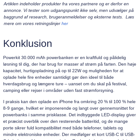
Artiklen indeholder produkter fra vores partnere og er derfor en
annonce. Vi tester som udgangspunkt ikke selv, men udvælger på
baggrund af research, brugeranmeldelser og eksterne tests. Læs
mere om vores retningslinjer
her
Konklusion
Powerkit 30.000 mAh powerbanken er en kraftfuld og pålidelig
løsning til dig, der har brug for masser af strøm på farten. Den høje
kapacitet, hurtigopladning på op til 22W og muligheden for at
oplade hele fire enheder samtidigt gør den ideel til både
hverdagsbrug og længere ture – uanset om du skal på festival,
camping eller rejser i områder uden fast strømforsyning.
I praksis kan den oplade en iPhone fra omkring 20 % til 100 % hele
8-9 gange, hvilket er imponerende og langt over gennemsnittet for
powerbanks i samme prisklasse. Det indbyggede LED-display giver
et præcist overblik over den resterende batteritid, og de mange
porte sikrer fuld kompatibilitet med både telefoner, tablets og
mindre elektroniske enheder. Der medfølger et kort USB-C til USB-