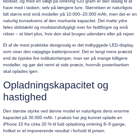
klodset, og med en vægt på omkring 520 gram er den stadig til at
have med i tasken, selv på længere ture. Størrelsen er naturligvis
lidt større end små modeller på 10.000–20.000 mAh, men det er en
naturlig konsekvens af den markante kapacitet. Det matte ydre
føles slidstærkt og modstandsdygtigt over for fedtfingre og små
ridser – et klart plus, hvis den skal bruges udendørs eller på rejser.
Et af de mest praktiske designvalg er det indbyggede LED-display,
som viser den nøjagtige batteriprocent. Det er langt mere præcist
end de typiske fire indikatorlamper, man ser på mange billigere
modeller, og gør det nemt at vide præcis, hvornår powerbanken
skal oplades igen.
Opladningskapacitet og
hastighed
Den største styrke ved denne model er naturligvis dens enorme
kapacitet på 30.000 mAh. I praksis har jeg kunnet oplade en
iPhone 15 fra cirka 20 % til fuld opladning omkring 8–9 gange,
hvilket er et imponerende resultat i forhold til prisen.