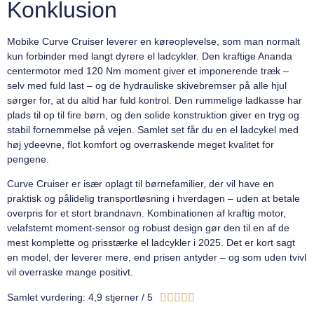
Konklusion
Mobike Curve Cruiser leverer en køreoplevelse, som man normalt
kun forbinder med langt dyrere el ladcykler. Den kraftige Ananda
centermotor med 120 Nm moment giver et imponerende træk –
selv med fuld last – og de hydrauliske skivebremser på alle hjul
sørger for, at du altid har fuld kontrol. Den rummelige ladkasse har
plads til op til fire børn, og den solide konstruktion giver en tryg og
stabil fornemmelse på vejen. Samlet set får du en el ladcykel med
høj ydeevne, flot komfort og overraskende meget kvalitet for
pengene.
Curve Cruiser er især oplagt til børnefamilier, der vil have en
praktisk og pålidelig transportløsning i hverdagen – uden at betale
overpris for et stort brandnavn. Kombinationen af kraftig motor,
velafstemt moment-sensor og robust design gør den til en af de
mest komplette og prisstærke el ladcykler i 2025. Det er kort sagt
en model, der leverer mere, end prisen antyder – og som uden tvivl
vil overraske mange positivt.





Samlet vurdering: 4,9 stjerner / 5