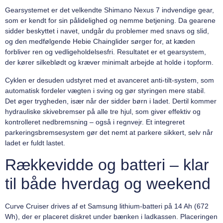
Gearsystemet er det velkendte Shimano Nexus 7 indvendige gear,
som er kendt for sin pålidelighed og nemme betjening. Da gearene
sidder beskyttet i navet, undgår du problemer med snavs og slid,
og den medfølgende Hebie Chainglider sørger for, at kæden
forbliver ren og vedligeholdelsesfri. Resultatet er et gearsystem,
der kører silkeblødt og kræver minimalt arbejde at holde i topform.
Cyklen er desuden udstyret med et avanceret anti-tilt-system, som
automatisk fordeler vægten i sving og gør styringen mere stabil.
Det øger trygheden, især når der sidder børn i ladet. Dertil kommer
hydrauliske skivebremser på alle tre hjul, som giver effektiv og
kontrolleret nedbremsning – også i regnvejr. Et integreret
parkeringsbremsesystem gør det nemt at parkere sikkert, selv når
ladet er fuldt lastet.
Rækkevidde og batteri – klar
til både hverdag og weekend
Curve Cruiser drives af et Samsung lithium-batteri på 14 Ah (672
Wh), der er placeret diskret under bænken i ladkassen. Placeringen