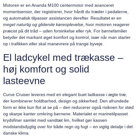
Motoren er en Ananda M100 centermotor med avanceret
momentsensor, der registrerer, hvor hårdt du træder i pedalerne,
og automatisk tilpasser assistancen derefter. Resultatet er en
meget naturlig og glidende køreoplevelse
, hvor motoren reagerer
præcist på dit tråd – uden forsinkelse eller ryk. For børnefamilier
betyder det markant øget komfort og kontrol, især når man starter
op i trafikken eller skal manøvrere på trange byveje.
El ladcykel med trækasse –
høj komfort og solid
lasteevne
Curve Cruiser leveres med en elegant buet ladkasse i ægte træ,
der kombinerer holdbarhed, design og sikkerhed. Den afrundede
form er ikke kun flot at se på – den reducerer også risikoen for stød
og skarpe kanter omkring børnene. Materialet er marinetilpasset
krydsfiner samlet med vandtæt lim, hvilket gør kassen
modstandsdygtig over for både regn og fugt – en vigtig detalje i det
danske klima.