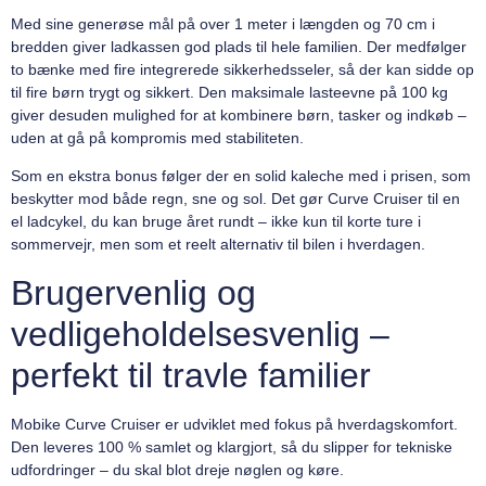
Med sine generøse mål på over 1 meter i længden og 70 cm i
bredden giver ladkassen god plads til hele familien. Der medfølger
to bænke med fire integrerede sikkerhedsseler, så der kan sidde op
til fire børn trygt og sikkert. Den maksimale lasteevne på 100 kg
giver desuden mulighed for at kombinere børn, tasker og indkøb –
uden at gå på kompromis med stabiliteten.
Som en ekstra bonus følger der en solid kaleche med i prisen, som
beskytter mod både regn, sne og sol. Det gør Curve Cruiser til en
el ladcykel, du kan bruge året rundt – ikke kun til korte ture i
sommervejr, men som et reelt alternativ til bilen i hverdagen.
Brugervenlig og
vedligeholdelsesvenlig –
perfekt til travle familier
Mobike Curve Cruiser er udviklet med fokus på hverdagskomfort.
Den leveres 100 % samlet og klargjort, så du slipper for tekniske
udfordringer – du skal blot dreje nøglen og køre.