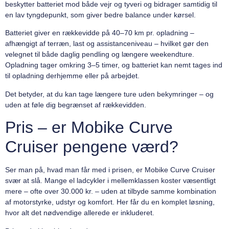
beskytter batteriet mod både vejr og tyveri og bidrager samtidig til
en lav tyngdepunkt, som giver bedre balance under kørsel.
Batteriet giver en rækkevidde på 40–70 km pr. opladning –
afhængigt af terræn, last og assistanceniveau – hvilket gør den
velegnet til både daglig pendling og længere weekendture.
Opladning tager omkring 3–5 timer, og batteriet kan nemt tages ind
til opladning derhjemme eller på arbejdet.
Det betyder, at du kan tage længere ture uden bekymringer – og
uden at føle dig begrænset af rækkevidden.
Pris – er Mobike Curve
Cruiser pengene værd?
Ser man på, hvad man får med i prisen, er Mobike Curve Cruiser
svær at slå. Mange el ladcykler i mellemklassen koster væsentligt
mere – ofte over 30.000 kr. – uden at tilbyde samme kombination
af motorstyrke, udstyr og komfort. Her får du en komplet løsning,
hvor alt det nødvendige allerede er inkluderet.