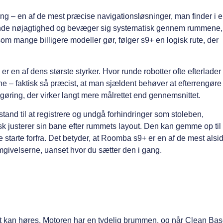
g – en af de mest præcise navigationsløsninger, man finder i 
nde nøjagtighed og bevæger sig systematisk gennem rummene,
, som mange billigere modeller gør, følger s9+ en logisk rute, der
 en af dens største styrker. Hvor runde robotter ofte efterlader
e – faktisk så præcist, at man sjældent behøver at efterrengøre
øring, der virker langt mere målrettet end gennemsnittet.
 stand til at registrere og undgå forhindringer som stoleben,
 justerer sin bane efter rummets layout. Den kan gemme op til ti
 starte forfra. Det betyder, at Roomba s9+ er en af de mest alsi
omgivelserne, uanset hvor du sætter den i gang.
et kan høres. Motoren har en tydelig brummen, og når Clean Ba