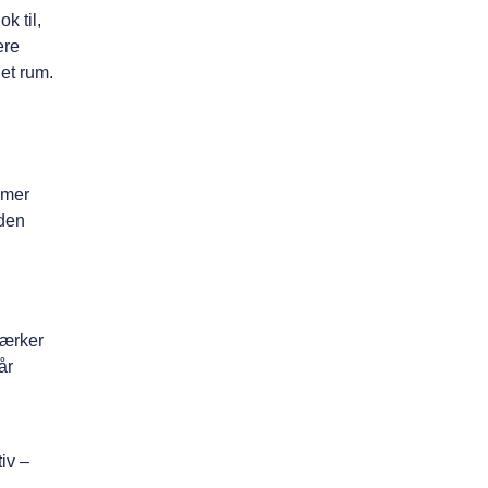
k til,
ere
et rum.
emer
 den
l
mærker
år
tiv –