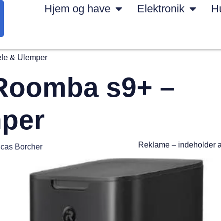
Hjem og have
Elektronik
H
ele & Ulemper
 Roomba s9+ –
mper
Reklame – indeholder 
cas Borcher