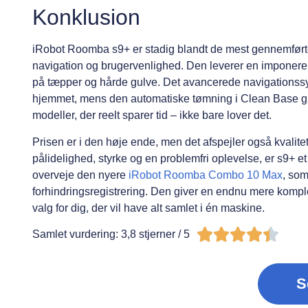
Konklusion
iRobot Roomba s9+ er stadig blandt de mest gennemført
navigation og brugervenlighed. Den leverer en imponere
på tæpper og hårde gulve. Det avancerede navigationssys
hjemmet, mens den automatiske tømning i Clean Base gør 
modeller, der reelt sparer tid – ikke bare lover det.
Prisen er i den høje ende, men det afspejler også kvalit
pålidelighed, styrke og en problemfri oplevelse, er s9+ et
overveje den nyere
iRobot Roomba Combo 10 Max
, so
forhindringsregistrering. Den giver en endnu mere komp
valg for dig, der vil have alt samlet i én maskine.





Samlet vurdering: 3,8 stjerner / 5
S