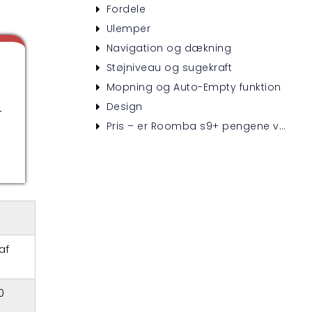
Fordele
Ulemper
Navigation og dækning
Støjniveau og sugekraft
Mopning og Auto-Empty funktion
Design
r
Pris – er Roomba s9+ pengene værd?
af
0