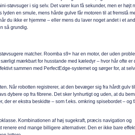
-støvsuger i sig selv. Det varer kun få sekunder, men er højt no
 lyden en smule, mens hårde gulve får motoren til at fremstå m
når du ikke er hjemme – eller mens du laver noget andet i et and
en så grundig.
otstøvsugere matcher. Roomba s9+ har en motor, der uden probl
t er særligt mærkbart for husstande med kæledyr – hvor hår ofte er
ffektivt sammen med PerfectEdge-systemet og sørger for, at selv
en. Når robotten registrerer, at den bevæger sig fra hårdt gulv ti
vs dybere op fra fibrene. Det sker lynhurtigt og uden, at du be
r, der er ekstra beskidte – som f.eks. omkring spisebordet – og f
klasse. Kombinationen af høj sugekraft, præcis navigation og
gt renere end mange billigere alternativer. Den er ikke bare effek
en lettere.