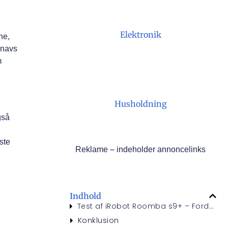
Elektronik
ne,
snavs
m
Husholdning
gså
ste
Reklame – indeholder annoncelinks
Indhold
Test af iRobot Roomba s9+ – Fordele & Ulemper
Konklusion