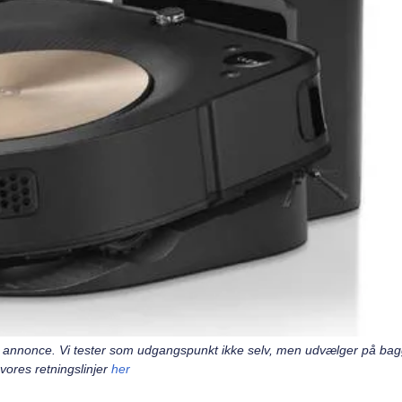
 en annonce. Vi tester som udgangspunkt ikke selv, men udvælger på ba
ores retningslinjer
her