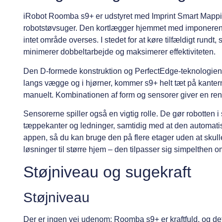
iRobot Roomba s9+ er udstyret med Imprint Smart Mappin
robotstøvsuger. Den kortlægger hjemmet med imponere
intet område overses. I stedet for at køre tilfældigt rundt
minimerer dobbeltarbejde og maksimerer effektiviteten.
Den D-formede konstruktion og PerfectEdge-teknologien er
langs vægge og i hjørner, kommer s9+ helt tæt på kantern
manuelt. Kombinationen af form og sensorer giver en reng
Sensorerne spiller også en vigtig rolle. De gør robotten i
tæppekanter og ledninger, samtidig med at den automatisk
appen, så du kan bruge den på flere etager uden at skulle
løsninger til større hjem – den tilpasser sig simpelthen 
Støjniveau og sugekraft
Støjniveau
Der er ingen vej udenom: Roomba s9+ er kraftfuld, og d