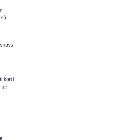
en
 så
 snavs
 kort i
dige
se