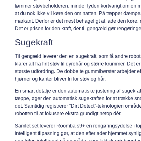
tømmer støvbeholderen, minder lyden kortvarigt om en mini
at du nok ikke vil køre den om natten. På tæpper dæmpes
markant. Derfor er det mest behageligt at lade den køre, 
Det er prisen for den kraft, der til gengæld gør rengøring
Sugekraft
Til gengæld leverer den en sugekraft, som få andre rob
klarer alt fra fint støv til dyrehår og større krummer. De
største udfordring. De dobbelte gummibørster arbejder e
hjørner og kanter bliver fri for støv og hår.
En smart detalje er den automatiske justering af sugekraft
tæppe, øger den automatisk sugekraften for at trække sna
det. Samtidig registrerer “Dirt Detect”-teknologien område
robotten til at fokusere ekstra grundigt netop dér.
Samlet set leverer Roomba s9+ en rengøringsydelse i top
intelligent tilpasning gør, at den efterlader hjemmet synli
den føles intelligent på en måde, som faktisk gør hverdag