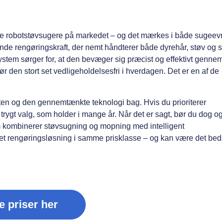
e robotstøvsugere på markedet – og det mærkes i både sugeev
nde rengøringskraft, der nemt håndterer både dyrehår, støv og 
tem sørger for, at den bevæger sig præcist og effektivt genne
den stort set vedligeholdelsesfri i hverdagen. Det er en af de
eten og den gennemtænkte teknologi bag. Hvis du prioriterer
 trygt valg, som holder i mange år. Når det er sagt, bør du dog o
m kombinerer støvsugning og mopning med intelligent
let rengøringsløsning i samme prisklasse – og kan være det bed
e priser her