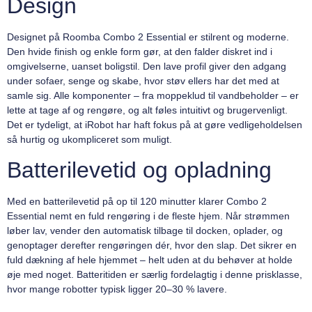
Design
Designet på Roomba Combo 2 Essential er stilrent og moderne.
Den hvide finish og enkle form gør, at den falder diskret ind i
omgivelserne, uanset boligstil. Den lave profil giver den adgang
under sofaer, senge og skabe, hvor støv ellers har det med at
samle sig. Alle komponenter – fra moppeklud til vandbeholder – er
lette at tage af og rengøre, og alt føles intuitivt og brugervenligt.
Det er tydeligt, at iRobot har haft fokus på at gøre vedligeholdelsen
så hurtig og ukompliceret som muligt.
Batterilevetid og opladning
Med en batterilevetid på op til 120 minutter klarer Combo 2
Essential nemt en fuld rengøring i de fleste hjem. Når strømmen
løber lav, vender den automatisk tilbage til docken, oplader, og
genoptager derefter rengøringen dér, hvor den slap. Det sikrer en
fuld dækning af hele hjemmet – helt uden at du behøver at holde
øje med noget. Batteritiden er særlig fordelagtig i denne prisklasse,
hvor mange robotter typisk ligger 20–30 % lavere.