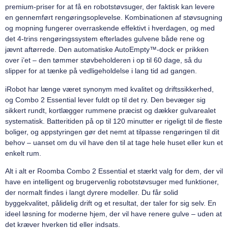
premium-priser for at få en robotstøvsuger, der faktisk kan levere
en gennemført rengøringsoplevelse. Kombinationen af støvsugning
og mopning fungerer overraskende effektivt i hverdagen, og med
det 4-trins rengøringssystem efterlades gulvene både rene og
jævnt aftørrede. Den automatiske AutoEmpty™-dock er prikken
over i’et – den tømmer støvbeholderen i op til 60 dage, så du
slipper for at tænke på vedligeholdelse i lang tid ad gangen.
iRobot har længe været synonym med kvalitet og driftssikkerhed,
og Combo 2 Essential lever fuldt op til det ry. Den bevæger sig
sikkert rundt, kortlægger rummene præcist og dækker gulvarealet
systematisk. Batteritiden på op til 120 minutter er rigeligt til de fleste
boliger, og appstyringen gør det nemt at tilpasse rengøringen til dit
behov – uanset om du vil have den til at tage hele huset eller kun et
enkelt rum.
Alt i alt er Roomba Combo 2 Essential et stærkt valg for dem, der vil
have en intelligent og brugervenlig robotstøvsuger med funktioner,
der normalt findes i langt dyrere modeller. Du får solid
byggekvalitet, pålidelig drift og et resultat, der taler for sig selv. En
ideel løsning for moderne hjem, der vil have renere gulve – uden at
det kræver hverken tid eller indsats.