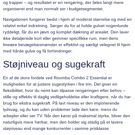
og trapper – og resultatet er en rengøring, der føles langt mere
organiseret end man normalt ser i budgetsegmentet.
Navigationen fungerer bedst i hjem af moderat størrelse og med en
relativt enkel indretning. Sørger du for at holde gulvet nogenlunde
ryddeligt, får du en jævn og komplet dækning af arealet. Den laver
ikke detaljerede kort eller gemmer specifikke rum, men dens
lineære bevægelsesmønster er effektivt og særligt velegnet til hjem
med hårde gulve og få forhindringer.
Støjniveau og sugekraft
En af de store fordele ved Roomba Combo 2 Essential er
muligheden for at justere sugestyrken i fire trin. Det giver en
fleksibilitet, hvor du nemt kan tilpasse rengøringen efter behov –
stille og effektiv til daglig vedligeholdelse eller kraftigere, når du har
brug for ekstra sugekraft. På lavt niveau er den imponerende
lydsvag, og du kan uden problemer lade den køre, mens du
arbejder eller ser TV. Når den kører på maksimal styrke, bliver den
naturligvis mere hørbar, men den holder sig stadig på et lavere
støjniveau end mange konkurrenter i samme prisklasse.