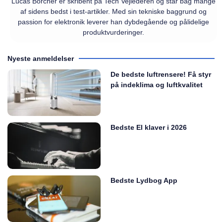
Lucas Borcher er skribent på Tech Vejlederen og står bag mange
af sidens bedst i test-artikler. Med sin tekniske baggrund og
passion for elektronik leverer han dybdegående og pålidelige
produktvurderinger.
Nyeste anmeldelser
De bedste luftrensere! Få styr
på indeklima og luftkvalitet
Bedste El klaver i 2026
Bedste Lydbog App