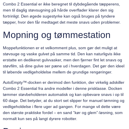
Combo 2 Essential er ikke beregnet til dybdegående tæpperens,
men til daglig støvsugning på hårde overflader klarer den sig
fortrinligt. Den øgede sugestyrke kan også bruges på tyndere
tæpper, hvor den får medtaget det meste snavs uden problemer.
Mopning og tømmestation
Moppefunktionen er et velkomment plus, som gør det muligt at
støvsuge og vaske gulvet på samme tid. Den kan naturligvis ikke
erstatte en dedikeret gulvvasker, men den fjerner fint let snavs og
støvfilm, så dine gulve ser pæne ud i hverdagen. Det gør den ideel
til løbende vedligeholdelse mellem de grundige rengøringer.
AutoEmpty™-docken er derimod den funktion, der virkelig adskiller
Combo 2 Essential fra andre modeller i denne prisklasse. Docken
tømmer støvbeholderen automatisk og kan opbevare snavs i op til
60 dage. Det betyder, at du stort set slipper for manuel tømning og
vedligeholdelse i flere uger ad gangen. For mange vil dette være
den største praktiske fordel – en sand “kør og glem”-løsning, som
normalt kun ses på langt dyrere robotter.