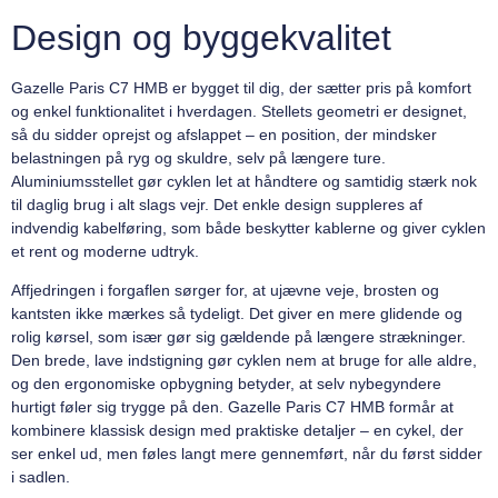
Design og byggekvalitet
Gazelle Paris C7 HMB er bygget til dig, der sætter pris på komfort
og enkel funktionalitet i hverdagen. Stellets geometri er designet,
så du sidder oprejst og afslappet – en position, der mindsker
belastningen på ryg og skuldre, selv på længere ture.
Aluminiumsstellet gør cyklen let at håndtere og samtidig stærk nok
til daglig brug i alt slags vejr. Det enkle design suppleres af
indvendig kabelføring, som både beskytter kablerne og giver cyklen
et rent og moderne udtryk.
Affjedringen i forgaflen sørger for, at ujævne veje, brosten og
kantsten ikke mærkes så tydeligt. Det giver en mere glidende og
rolig kørsel, som især gør sig gældende på længere strækninger.
Den brede, lave indstigning gør cyklen nem at bruge for alle aldre,
og den ergonomiske opbygning betyder, at selv nybegyndere
hurtigt føler sig trygge på den. Gazelle Paris C7 HMB formår at
kombinere klassisk design med praktiske detaljer – en cykel, der
ser enkel ud, men føles langt mere gennemført, når du først sidder
i sadlen.