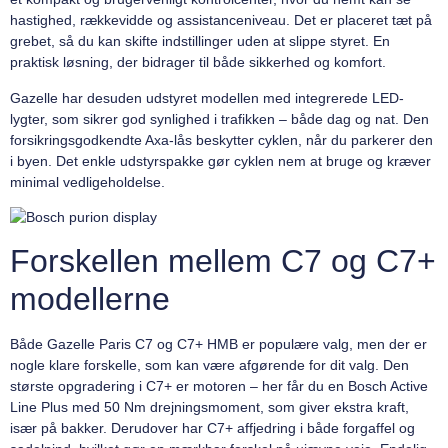
hastighed, rækkevidde og assistanceniveau. Det er placeret tæt på
grebet, så du kan skifte indstillinger uden at slippe styret. En
praktisk løsning, der bidrager til både sikkerhed og komfort.
Gazelle har desuden udstyret modellen med integrerede LED-
lygter, som sikrer god synlighed i trafikken – både dag og nat. Den
forsikringsgodkendte Axa-lås beskytter cyklen, når du parkerer den
i byen. Det enkle udstyrspakke gør cyklen nem at bruge og kræver
minimal vedligeholdelse.
Forskellen mellem C7 og C7+
modellerne
Både Gazelle Paris C7 og C7+ HMB er populære valg, men der er
nogle klare forskelle, som kan være afgørende for dit valg. Den
største opgradering i C7+ er motoren – her får du en Bosch Active
Line Plus med 50 Nm drejningsmoment, som giver ekstra kraft,
især på bakker. Derudover har C7+ affjedring i både forgaffel og