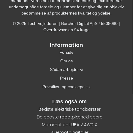
markedet. Vores hold af erfarne skribenter og teknikere har
undersøgt både fordele og ulemper for at give dig en objektiv
bedømmelse af produkternes kvalitet og ydelse.
© 2025 Tech Vejlederen | Borcher Digital ApS 45508080 |
Overdrevsvejen 94 køge
Information
Forside
Om os
Sådan arbejder vi
Presse
Privatlivs- og cookiepolitik
Læs også om
Bedste elektriske tandbørster
De bedste robotplæneklippere
Mammotion LUBA 2 AWD X
Bluetooth højtaler