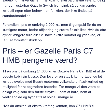
sadelpind, hvilket gør en mærkbar forskel på ujævne veje. Endelig
har den justerbar Gazelle Switch-frempind, så du kan ændre
kørestillingen efter behov – en funktion, der ikke findes på
standardmodellen.
Forskellen i pris er omkring 2.000 kr., men til gengæld får du en
kraftigere motor, bedre affjedring og større fleksibilitet. Hvis du ofte
cykler længere ture eller vil have ekstra komfort og ydeevne, er
C7+ et fornuftigt skridt op.
Pris – er Gazelle Paris C7
HMB pengene værd?
Til en pris på omkring 14.000 kr. er Gazelle Paris C7 HMB et af de
bedste køb i sin klasse. Den leverer en stabil, komfortabel og let
køreoplevelse med Bosch-motorens velkendte driftssikkerhed og
mulighed for at opgradere batteriet. For mange vil den være et
oplagt valg som den første elcykel – nem at køre, nem at
vedligeholde og bygget til at holde i mange år.
Hvis du ønsker lidt ekstra kraft og komfort, kan C7+ HMB til