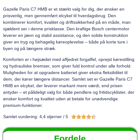
Gazelle Paris C7 HMB er et stærkt valg for dig, der ønsker en
prisvenlig, men gennemført elcykel til hverdagsbrug. Den
kombinerer komfort, kvalitet og driftssikkerhed på en måde, man
sjældent ser i denne prisklasse. Den kraftige Bosch centermotor
leverer en jævn og stabil assistance, og den solide konstruktion
giver en tryg og behagelig køreoplevelse – både på korte ture i
byen og på længere stræk.
Komforten er i højsædet med affjedret forgaffel, oprejst kørestilling
og hydrauliske bremser, som giver fuld kontrol under alle forhold.
Muligheden for at opgradere batteriet giver ekstra fleksibilitet til
dem, der kører længere distancer. Samlet set er Gazelle Paris C7
HMB en elcykel, der leverer markant mere værdi, end prisen
antyder – et pålideligt valg for både pendlere og fritidscyklister, der
ønsker komfort og kvalitet uden at betale for unødvendige
premium-funktioner.





Samlet vurdering: 4,4 stjerner / 5
Fordele