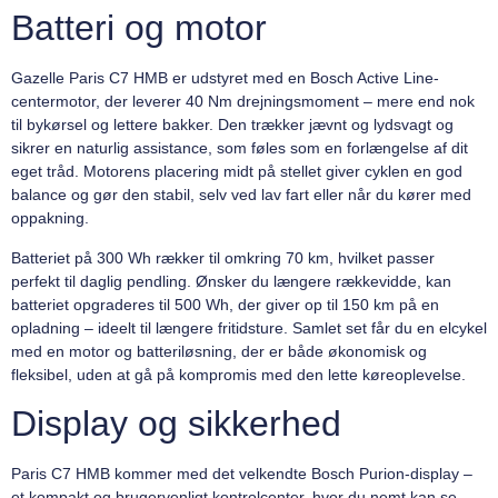
Batteri og motor
Gazelle Paris C7 HMB er udstyret med en Bosch Active Line-
centermotor, der leverer 40 Nm drejningsmoment – mere end nok
til bykørsel og lettere bakker. Den trækker jævnt og lydsvagt og
sikrer en naturlig assistance, som føles som en forlængelse af dit
eget tråd. Motorens placering midt på stellet giver cyklen en god
balance og gør den stabil, selv ved lav fart eller når du kører med
oppakning.
Batteriet på 300 Wh rækker til omkring 70 km, hvilket passer
perfekt til daglig pendling. Ønsker du længere rækkevidde, kan
batteriet opgraderes til 500 Wh, der giver op til 150 km på en
opladning – ideelt til længere fritidsture. Samlet set får du en elcykel
med en motor og batteriløsning, der er både økonomisk og
fleksibel, uden at gå på kompromis med den lette køreoplevelse.
Display og sikkerhed
Paris C7 HMB kommer med det velkendte Bosch Purion-display –
et kompakt og brugervenligt kontrolcenter, hvor du nemt kan se