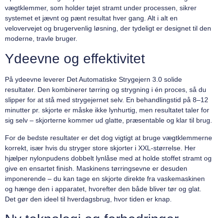
vægtklemmer, som holder tøjet stramt under processen, sikrer
systemet et jævnt og pænt resultat hver gang. Alt i alt en
velovervejet og brugervenlig løsning, der tydeligt er designet til den
moderne, travle bruger.
Ydeevne og effektivitet
På ydeevne leverer Det Automatiske Strygejern 3.0 solide
resultater. Den kombinerer tørring og strygning i én proces, så du
slipper for at stå med strygejernet selv. En behandlingstid på 8–12
minutter pr. skjorte er måske ikke lynhurtig, men resultatet taler for
sig selv – skjorterne kommer ud glatte, præsentable og klar til brug.
For de bedste resultater er det dog vigtigt at bruge vægtklemmerne
korrekt, især hvis du stryger store skjorter i XXL-størrelse. Her
hjælper nylonpudens dobbelt lynlåse med at holde stoffet stramt og
give en ensartet finish. Maskinens tørringsevne er desuden
imponerende – du kan tage en skjorte direkte fra vaskemaskinen
og hænge den i apparatet, hvorefter den både bliver tør og glat.
Det gør den ideel til hverdagsbrug, hvor tiden er knap.