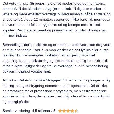
Det Automatiske Strygejern 3.0 er et moderne og gennemtænkt
alternativ til det klassiske strygejern – skabt til dig, der ønsker et
lettere og mere effektivt hverdagsliv. Med evnen til både at tørre og
stryge tøj på blot 8-12 minutter, sparer den ikke bare tid, men også
besværet med at folde strygebræt ud og kæmpe med krøllede
skjorter. Resultatet er pænt og præsentabelt tøj, klar til brug med
minimal indsats.
Behandlingstiden pr. skjorte og et moderat støjniveau kan dog være
et minus for nogle, især hvis man ønsker en helt lydløs eller hurtig
løsning til store mængder vasketøj. Til gengæld gør enkel
betjening, automatisk tørring og det kompakte design den ideel til
mindre hjem, lejligheder og travle hverdage, hvor funktionalitet og
bekvemmelighed vægtes højt.
Alt i alt er Det Automatiske Strygejern 3.0 en smart og brugervenlig
løsning, der gør strygning nemmere end nogensinde. Det er ikke
en erstatning for et professionelt strygejern, men et fremragende
supplement for dem, der ønsker pænt tøj uden at bruge unødig tid
og energi på det.





Samlet vurdering: 4,5 stjerner / 5