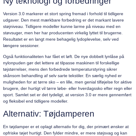
Ny teknologi og forbedringer
Version 3.0 markerer et stort spring fremad i forhold til tidligere
udgaver. Den mest mærkbare forbedring er det markant lavere
støjniveau. Tidligere modeller kunne larme på niveau med en
støvsuger, men her har producenten virkelig lyttet til brugerne.
Resultatet er en langt mere behagelig lydoplevelse, selv ved
længere sessioner.
Også funktionaliteten har fået et løft. De nye dobbelt lynlåse på
nylonpuden gør det lettere at tilpasse maskinen til forskellige
tøjstørrelser, mens den forbedrede temperaturstyring sikrer
skånsom behandling af selv sarte tekstiler. En særlig nyhed er
muligheden for at tørre sko – en lille, men genial tilføjelse for aktive
brugere, der hurtigt vil tørre løbe- eller hverdagssko efter regn eller
sport. Samlet set er det tydeligt, at version 3.0 er mere gennemført
og fleksibel end tidligere modeller.
Alternativ: Tøjdamperen
En tøjdamper er et oplagt alternativ for dig, der primært ønsker at
opfriske tøjet hurtigt. Den fylder mindre, er mere støjsvag og kan