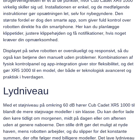
Brugervenligheden er et af de punkter, hvor Cub Cadet XR5 1000
virkelig skiller sig ud. Installationen er enkel, og de medfølgende
instruktioner gør opsætningen let, selv for nybegyndere. Den
største fordel er dog den smarte app, som giver fuld kontrol over
robotten direkte fra din smartphone. Her kan du planlægge
klippetider, justere klippehøjden og få notifikationer, hvis noget
kræver din opmærksomhed.
Displayet på selve robotten er overskueligt og responsivt, så du
også kan betjene den manuelt uden problemer. Kombinationen af
fysisk kontrolpanel og app-integration giver stor fleksibilitet, og det
gør XR5 1000 til en model, der både er teknologisk avanceret og
praktisk i hverdagen.
Lydniveau
Med et støjniveau på omkring 60 dB hører Cub Cadet XR5 1000 til
blandt de mere støjsvage modeller i sin klasse. Du kan derfor lade
den køre tidligt om morgenen, midt på dagen eller om aftenen
uden at genere naboerne. Den stille drift gør det muligt at nyde
haven, mens robotten arbejder, og du slipper for det konstante
summen, der ofte følger med billigere modeller. Det lave lydniveau