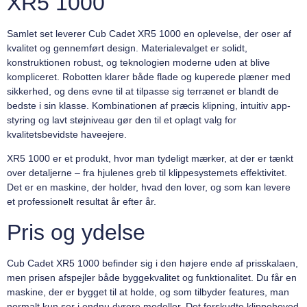
XR5 1000
Samlet set leverer Cub Cadet XR5 1000 en oplevelse, der oser af
kvalitet og gennemført design. Materialevalget er solidt,
konstruktionen robust, og teknologien moderne uden at blive
kompliceret. Robotten klarer både flade og kuperede plæner med
sikkerhed, og dens evne til at tilpasse sig terrænet er blandt de
bedste i sin klasse. Kombinationen af præcis klipning, intuitiv app-
styring og lavt støjniveau gør den til et oplagt valg for
kvalitetsbevidste haveejere.
XR5 1000 er et produkt, hvor man tydeligt mærker, at der er tænkt
over detaljerne – fra hjulenes greb til klippesystemets effektivitet.
Det er en maskine, der holder, hvad den lover, og som kan levere
et professionelt resultat år efter år.
Pris og ydelse
Cub Cadet XR5 1000 befinder sig i den højere ende af prisskalaen,
men prisen afspejler både byggekvalitet og funktionalitet. Du får en
maskine, der er bygget til at holde, og som tilbyder features, man
normalt kun ser i endnu dyrere modeller. Det forskudte klippehoved