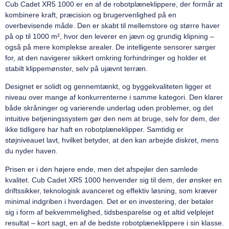
Cub Cadet XR5 1000 er en af de robotplæneklippere, der formår at
kombinere kraft, præcision og brugervenlighed på en
overbevisende måde. Den er skabt til mellemstore og større haver
på op til 1000 m², hvor den leverer en jævn og grundig klipning –
også på mere komplekse arealer. De intelligente sensorer sørger
for, at den navigerer sikkert omkring forhindringer og holder et
stabilt klippemønster, selv på ujævnt terræn.
Designet er solidt og gennemtænkt, og byggekvaliteten ligger et
niveau over mange af konkurrenterne i samme kategori. Den klarer
både skråninger og varierende underlag uden problemer, og det
intuitive betjeningssystem gør den nem at bruge, selv for dem, der
ikke tidligere har haft en robotplæneklipper. Samtidig er
støjniveauet lavt, hvilket betyder, at den kan arbejde diskret, mens
du nyder haven.
Prisen er i den højere ende, men det afspejler den samlede
kvalitet. Cub Cadet XR5 1000 henvender sig til dem, der ønsker en
driftssikker, teknologisk avanceret og effektiv løsning, som kræver
minimal indgriben i hverdagen. Det er en investering, der betaler
sig i form af bekvemmelighed, tidsbesparelse og et altid velplejet
resultat – kort sagt, en af de bedste robotplæneklippere i sin klasse.