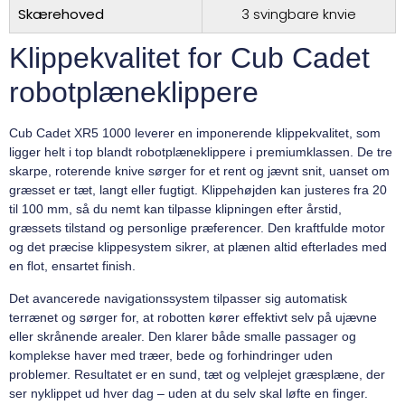
Skærehoved
3 svingbare knvie
Klippekvalitet for Cub Cadet
robotplæneklippere
Cub Cadet XR5 1000 leverer en imponerende klippekvalitet, som
ligger helt i top blandt robotplæneklippere i premiumklassen. De tre
skarpe, roterende knive sørger for et rent og jævnt snit, uanset om
græsset er tæt, langt eller fugtigt. Klippehøjden kan justeres fra 20
til 100 mm, så du nemt kan tilpasse klipningen efter årstid,
græssets tilstand og personlige præferencer. Den kraftfulde motor
og det præcise klippesystem sikrer, at plænen altid efterlades med
en flot, ensartet finish.
Det avancerede navigationssystem tilpasser sig automatisk
terrænet og sørger for, at robotten kører effektivt selv på ujævne
eller skrånende arealer. Den klarer både smalle passager og
komplekse haver med træer, bede og forhindringer uden
problemer. Resultatet er en sund, tæt og velplejet græsplæne, der
ser nyklippet ud hver dag – uden at du selv skal løfte en finger.