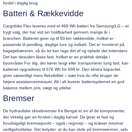
fordel i daglig brug.
Batteri & Rækkevidde
Cargobike Flex leveres med et 468 Wh batteri fra Samsung/LG – et
trygt valg, der har vist sin holdbarhed gennem mange år i
branchen. Batteriet giver op til 50 km rækkevidde, hvilket er
passende til pendling, daglige ture og indkøb. Det er monteret på
bagagebæreren, så du let kan tage det af og oplade det indendørs.
Det kan desuden låses fast, hvilket er en praktisk detalje i
byområder.For dig, der kører langt eller transporterer tung last, kan
batteriet opgraderes til 576 Wh for 699 kr. Den ekstra kapacitet
giver væsentligt mere fleksibilitet – især hvis du ofte bruger de
højere assistanceniveauer. Alt i alt leverer batterisystemet en god
balance mellem pris, vægt og ydelse.
Bremser
De hydrauliske skivebremser fra Bengal er en af de komponenter,
der virkelig gør en forskel i daglig kørsel. De giver et fast og
forudsigeligt bremsepunkt – også i regnvejr – og kræver minimal
vedligeholdelse. Det betyder, at du kan stole på bremseevnen, selv