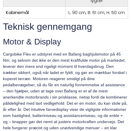
lygter
Kabinemål
L: 90 cm, B: 61 cm, H: 50 cm
Teknisk gennemgang
Motor & Display
Cargobike Flex er udstyret med en Bafang baghjulsmotor på 45
Nm, og selvom det ikke er den mest kraftfulde motor på markedet,
leverer den mere end rigeligt moment til hverdagsbrug. Den
trækker sikkert, også når ladet er fyldt, og gør en mærkbar forskel i
kuperet terræn. Motoren reagerer smidigt på dine
pedalbevægelser, så du får en naturlig fornemmelse af assistance
– den hjælper, uden at tage over.Bafang er et af de mest
anerkendte motorbrands i sin prisklasse, netop fordi de kombinerer
pålidelighed med lavt vedligehold. Det er en motor, du kan stole på,
år efter år. Det intuitive farvedisplay viser de vigtigste informationer
som hastighed, batteriniveau og assistanceniveau, og de enkle +
og – knapper gør det nemt at justere motorkraften undervejs. Det
hele fungerer præcist og uden unødvendige menuer – en klar