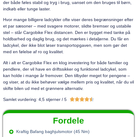
der både føles stabil og tryg i brug, uanset om den bruges til børn,
indkøb eller tunge laster.
Hvor mange billigere ladcykler ofte viser deres begrænsninger efter
et par sæsoner – med svagere motorer, slidte bremser og ustabile
stel – står Cargobike Flex distancen. Den er bygget med tanke på
holdbarhed og daglig brug, og det mærkes i detaljerne. Du får en
ladcykel, der ikke blot løser transportopgaven, men som gør det
med en følelse af ro og kvalitet.
Alt i alt er Cargobike Flex en klog investering for både familier og
pendlere, der vil have en driftssikker og funktionel ladcykel, som
kan holde i mange år fremover. Den tilbyder meget for pengene –
og viser, at du ikke behøver vælge mellem pris og kvalitet, når du vil
skifte bilen ud med et grønnere alternativ.





Samlet vurdering: 4,5 stjerner / 5
Fordele
Kraftig Bafang baghjulsmotor (45 Nm)