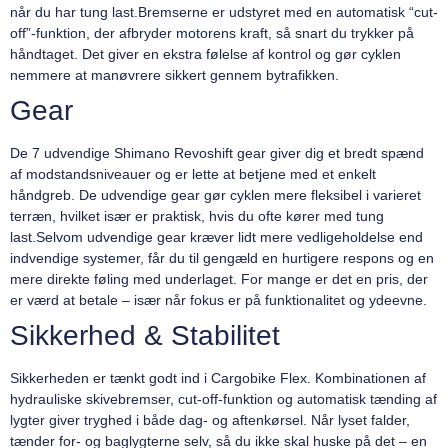
når du har tung last.Bremserne er udstyret med en automatisk “cut-
off”-funktion, der afbryder motorens kraft, så snart du trykker på
håndtaget. Det giver en ekstra følelse af kontrol og gør cyklen
nemmere at manøvrere sikkert gennem bytrafikken.
Gear
De 7 udvendige Shimano Revoshift gear giver dig et bredt spænd
af modstandsniveauer og er lette at betjene med et enkelt
håndgreb. De udvendige gear gør cyklen mere fleksibel i varieret
terræn, hvilket især er praktisk, hvis du ofte kører med tung
last.Selvom udvendige gear kræver lidt mere vedligeholdelse end
indvendige systemer, får du til gengæld en hurtigere respons og en
mere direkte føling med underlaget. For mange er det en pris, der
er værd at betale – især når fokus er på funktionalitet og ydeevne.
Sikkerhed & Stabilitet
Sikkerheden er tænkt godt ind i Cargobike Flex. Kombinationen af
hydrauliske skivebremser, cut-off-funktion og automatisk tænding af
lygter giver tryghed i både dag- og aftenkørsel. Når lyset falder,
tænder for- og baglygterne selv, så du ikke skal huske på det – en