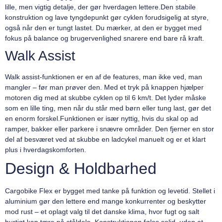
lille, men vigtig detalje, der gør hverdagen lettere.Den stabile
konstruktion og lave tyngdepunkt gør cyklen forudsigelig at styre,
også når den er tungt lastet. Du mærker, at den er bygget med
fokus på balance og brugervenlighed snarere end bare rå kraft.
Walk Assist
Walk assist-funktionen er en af de features, man ikke ved, man
mangler – før man prøver den. Med et tryk på knappen hjælper
motoren dig med at skubbe cyklen op til 6 km/t. Det lyder måske
som en lille ting, men når du står med børn eller tung last, gør det
en enorm forskel.Funktionen er især nyttig, hvis du skal op ad
ramper, bakker eller parkere i snævre områder. Den fjerner en stor
del af besværet ved at skubbe en ladcykel manuelt og er et klart
plus i hverdagskomforten.
Design & Holdbarhed
Cargobike Flex er bygget med tanke på funktion og levetid. Stellet i
aluminium gør den lettere end mange konkurrenter og beskytter
mod rust – et oplagt valg til det danske klima, hvor fugt og salt