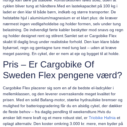
hurtigt kan tære på ståldele. Konstruktionen føles solid, uden at
cyklen bliver tung at håndtere.Med en lastekapacitet på 100 kg i
ladet er den klar til både børn, indkøb og større transporter. De
helstøbte hjul i aluminium/magnesium er et klart plus: de kræver
nærmest ingen vedligeholdelse og holder formen, selv under tung
belastning. De indvendigt førte kabler beskytter mod snavs og regn
og holder designet rent og stilrent.Samlet set er Cargobike Flex
skabt til daglig brug under realistiske forhold. Den kan klare både
bykørsel, regn og gentagne ture med tung last – uden at kræve
meget pasning. En cykel, der er nem at eje og bygget til at holde.
Pris – Er Cargobike Of
Sweden Flex pengene værd?
Cargobike Flex placerer sig som en af de bedste el-ladcykler i
mellemklassen, og den leverer overraskende meget kvalitet for
prisen. Med en solid Bafang-motor, stærke hydrauliske bremser og
mulighed for batteriopgradering får du en alsidig cykel, der dækker
de fleste behov – fra daglig pendling til weekendture.Hvis du
ønsker lidt mere kraft og et mere robust stel, er
Triobike Hafnia
et
oplagt alternativ. Den koster omkring 3.000 kr. mere, men byder på