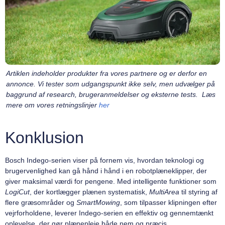
Artiklen indeholder produkter fra vores partnere og er derfor en
annonce. Vi tester som udgangspunkt ikke selv, men udvælger på
baggrund af research, brugeranmeldelser og eksterne tests. Læs
mere om vores retningslinjer
her
Konklusion
Bosch Indego-serien viser på fornem vis, hvordan teknologi og
brugervenlighed kan gå hånd i hånd i en robotplæneklipper, der
giver maksimal værdi for pengene. Med intelligente funktioner som
LogiCut
, der kortlægger plænen systematisk,
MultiArea
til styring af
flere græsområder og
SmartMowing
, som tilpasser klipningen efter
vejrforholdene, leverer Indego-serien en effektiv og gennemtænkt
oplevelse, der gør plænepleje både nem og præcis.