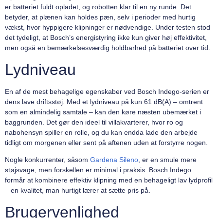
er batteriet fuldt opladet, og robotten klar til en ny runde. Det
betyder, at plænen kan holdes pæn, selv i perioder med hurtig
vækst, hvor hyppigere klipninger er nødvendige. Under testen stod
det tydeligt, at Bosch’s energistyring ikke kun giver høj effektivitet,
men også en bemærkelsesværdig holdbarhed på batteriet over tid.
Lydniveau
En af de mest behagelige egenskaber ved Bosch Indego-serien er
dens lave driftsstøj. Med et lydniveau på kun 61 dB(A) – omtrent
som en almindelig samtale – kan den køre næsten ubemærket i
baggrunden. Det gør den ideel til villakvarterer, hvor ro og
nabohensyn spiller en rolle, og du kan endda lade den arbejde
tidligt om morgenen eller sent på aftenen uden at forstyrre nogen.
Nogle konkurrenter, såsom
Gardena Sileno
, er en smule mere
støjsvage, men forskellen er minimal i praksis. Bosch Indego
formår at kombinere effektiv klipning med en behageligt lav lydprofil
– en kvalitet, man hurtigt lærer at sætte pris på.
Brugervenlighed