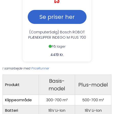
Se priser her
(ComputerSalg) Bosch ROBOT
PLÆNEKLIPPER INDEGO M PLUS 700
På lager
4419 Kr.
I samarbejde med
PriceRunner
Basis-
Plus-model
Produkt
model
Klippeområde
300-700 m²
500-700 m²
Batteri
18V Li-Ion
18V Li-Ion