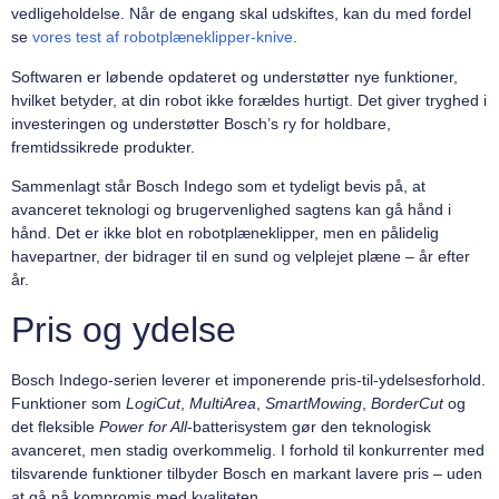
vedligeholdelse. Når de engang skal udskiftes, kan du med fordel
se
vores test af robotplæneklipper-knive
.
Softwaren er løbende opdateret og understøtter nye funktioner,
hvilket betyder, at din robot ikke forældes hurtigt. Det giver tryghed i
investeringen og understøtter Bosch’s ry for holdbare,
fremtidssikrede produkter.
Sammenlagt står Bosch Indego som et tydeligt bevis på, at
avanceret teknologi og brugervenlighed sagtens kan gå hånd i
hånd. Det er ikke blot en robotplæneklipper, men en pålidelig
havepartner, der bidrager til en sund og velplejet plæne – år efter
år.
Pris og ydelse
Bosch Indego-serien leverer et imponerende pris-til-ydelsesforhold.
Funktioner som
LogiCut
,
MultiArea
,
SmartMowing
,
BorderCut
og
det fleksible
Power for All
-batterisystem gør den teknologisk
avanceret, men stadig overkommelig. I forhold til konkurrenter med
tilsvarende funktioner tilbyder Bosch en markant lavere pris – uden
at gå på kompromis med kvaliteten.