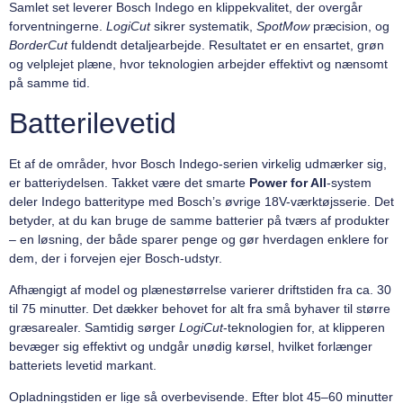
Samlet set leverer Bosch Indego en klippekvalitet, der overgår
forventningerne.
LogiCut
sikrer systematik,
SpotMow
præcision, og
BorderCut
fuldendt detaljearbejde. Resultatet er en ensartet, grøn
og velplejet plæne, hvor teknologien arbejder effektivt og nænsomt
på samme tid.
Batterilevetid
Et af de områder, hvor Bosch Indego-serien virkelig udmærker sig,
er batteriydelsen. Takket være det smarte
Power for All
-system
deler Indego batteritype med Bosch’s øvrige 18V-værktøjsserie. Det
betyder, at du kan bruge de samme batterier på tværs af produkter
– en løsning, der både sparer penge og gør hverdagen enklere for
dem, der i forvejen ejer Bosch-udstyr.
Afhængigt af model og plænestørrelse varierer driftstiden fra ca. 30
til 75 minutter. Det dækker behovet for alt fra små byhaver til større
græsarealer. Samtidig sørger
LogiCut
-teknologien for, at klipperen
bevæger sig effektivt og undgår unødig kørsel, hvilket forlænger
batteriets levetid markant.
Opladningstiden er lige så overbevisende. Efter blot 45–60 minutter