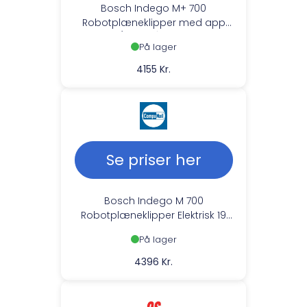
Bosch Indego M+ 700
Robotplæneklipper med app
(700m2) Alexa
På lager
4155 Kr.
Se priser her
Bosch Indego M 700
Robotplæneklipper Elektrisk 19
cm Skærebredde --> På lager,
På lager
levering hos dig 07-08-2026
4396 Kr.