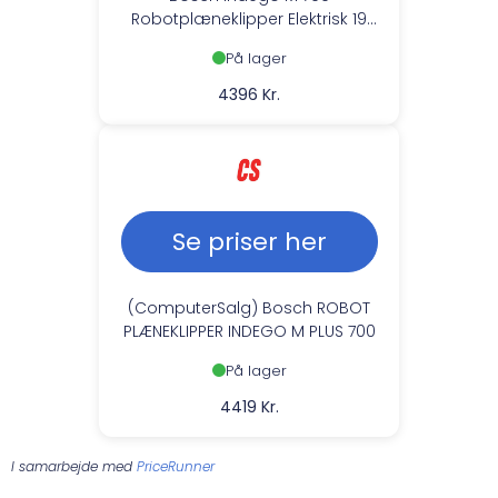
Robotplæneklipper Elektrisk 19
cm Skærebredde --> På lager,
På lager
levering hos dig 07-08-2026
4396 Kr.
Se priser her
(ComputerSalg) Bosch ROBOT
PLÆNEKLIPPER INDEGO M PLUS 700
På lager
4419 Kr.
I samarbejde med
PriceRunner