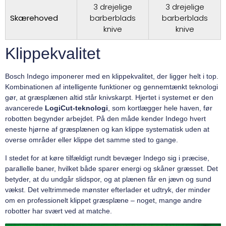
3 drejelige
3 drejelige
Skærehoved
barberblads
barberblads
knive
knive
Klippekvalitet
Bosch Indego imponerer med en klippekvalitet, der ligger helt i top.
Kombinationen af intelligente funktioner og gennemtænkt teknologi
gør, at græsplænen altid står knivskarpt. Hjertet i systemet er den
avancerede
LogiCut-teknologi
, som kortlægger hele haven, før
robotten begynder arbejdet. På den måde kender Indego hvert
eneste hjørne af græsplænen og kan klippe systematisk uden at
overse områder eller klippe det samme sted to gange.
I stedet for at køre tilfældigt rundt bevæger Indego sig i præcise,
parallelle baner, hvilket både sparer energi og skåner græsset. Det
betyder, at du undgår slidspor, og at plænen får en jævn og sund
vækst. Det veltrimmede mønster efterlader et udtryk, der minder
om en professionelt klippet græsplæne – noget, mange andre
robotter har svært ved at matche.