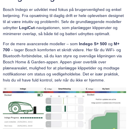
Bosch Indego er udviklet med fokus på brugervenlighed og enkel
betjening. Fra opsætning til daglig drift er hele oplevelsen designet
til at være intuitiv og problemfri. Selv de grundlæggende modeller
udnytter
LogiCut
-navigationen, som planlægger klipperuter og
minimerer overlap, så både tid og batteri udnyttes optimalt.
For de mere avancerede modeller – som
Indego S+ 500
og
M+
700
– tager Bosch komforten et skridt videre. Her får du WiFi- og
Bluetooth-forbindelse, så du kan styre og overvåge klipningen via
Bosch Home & Garden-appen. Appen giver overblik over
plænearealet, mulighed for at planlægge klippetider og modtage
notifikationer om status og vedligeholdelse. Det er især praktisk,
hvis du vil have fuld kontrol, selv når du ikke er hjemme.