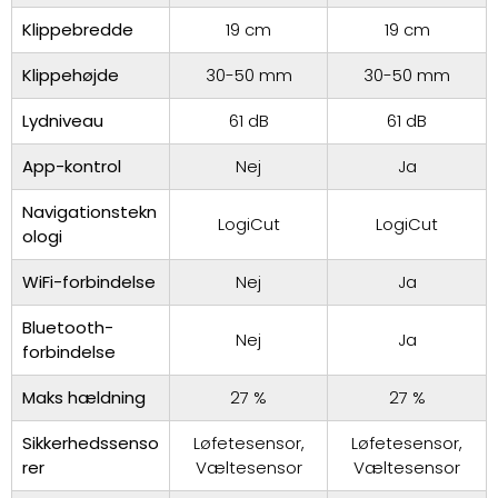
Klippebredde
19 cm
19 cm
Klippehøjde
30-50 mm
30-50 mm
Lydniveau
61 dB
61 dB
App-kontrol
Nej
Ja
Navigationstekn
LogiCut
LogiCut
ologi
WiFi-forbindelse
Nej
Ja
Bluetooth-
Nej
Ja
forbindelse
Maks hældning
27 %
27 %
Sikkerhedssenso
Løfetesensor,
Løfetesensor,
rer
Væltesensor
Væltesensor