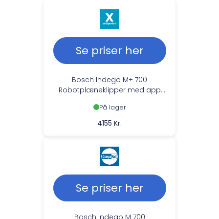
Se priser her
Bosch Indego M+ 700
Robotplæneklipper med app
(700m2) Alexa
På lager
4155 Kr.
Se priser her
Bosch Indego M 700