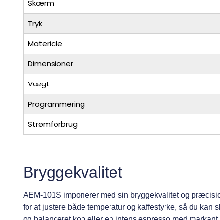
Skærm
Tryk
Materiale
Dimensioner
Vægt
Programmering
Strømforbrug
Bryggekvalitet
AEM-101S imponerer med sin bryggekvalitet og præcision
for at justere både temperatur og kaffestyrke, så du kan
og balanceret kop eller en intens espresso med markant