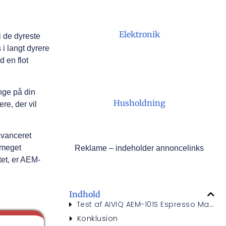
Elektronik
i de dyreste
 i langt dyrere
 en flot
ænge på din
Husholdning
re, der vil
avanceret
g meget
Reklame – indeholder annoncelinks
tet, er AEM-
Indhold
Test af AIVIQ AEM-101S Espresso Maskine
Konklusion