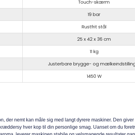
Touch-skærm
19 bar
Rustfrit stål
25 x 42 x 36 cm
11 kg
Justerbare brygge- og mælkeindstillin
1450 W
, der nemt kan måle sig med langt dyrere maskiner. Den giver
 skræddersy hver kop til din personlige smag. Uanset om du fore
 aroma, leverer maskinen stabile og velsmagende resultater ga