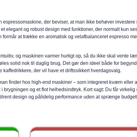
n espressomaskine, der beviser, at man ikke behøver investere 
 et elegant og robust design med funktioner, der normalt kun ses
n formår at trække en aromatisk og velafbalanceret espresso med
intuitiv, og maskinen varmer hurtigt op, så du ikke skal vente l
les solid nok til daglig brug. Det gør den ideel både for begynde
kaffedrikkere, der vil have et driftssikkert hverdagsvalg.
an finder hos high-end maskiner – som integreret kværn eller 
i brygningen og et flot helhedsindtryk. Kort sagt: Du får virkeli
 stilrent design og pålidelig performance uden at sprænge budget