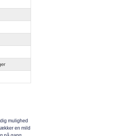
ger
 dig mulighed
trækker en mild
ng på gang.