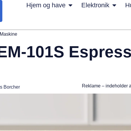
Hjem og have
Elektronik
H
 Maskine
AEM-101S Espres
Reklame – indeholder 
s Borcher