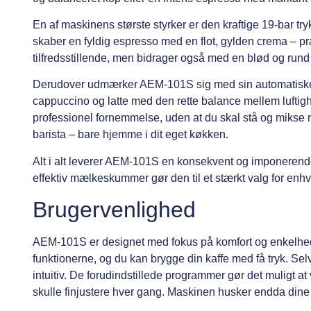
En af maskinens største styrker er den kraftige 19-bar t
skaber en fyldig espresso med en flot, gylden crema – pr
tilfredsstillende, men bidrager også med en blød og run
Derudover udmærker AEM-101S sig med sin automatisk
cappuccino og latte med den rette balance mellem luftighe
professionel fornemmelse, uden at du skal stå og mikse ma
barista – bare hjemme i dit eget køkken.
Alt i alt leverer AEM-101S en konsekvent og imponerende
effektiv mælkeskummer gør den til et stærkt valg for enhv
Brugervenlighed
AEM-101S er designet med fokus på komfort og enkelhed
funktionerne, og du kan brygge din kaffe med få tryk. Se
intuitiv. De forudindstillede programmer gør det muligt a
skulle finjustere hver gang. Maskinen husker endda dine 