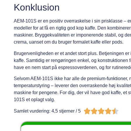
Konklusion
AEM-101S er en positiv overraskelse i sin prisklasse – e
modeller for at få en rigtig god kop kaffe. Den kombinerer
maskiner. Bryggekvaliteten er imponerende stabil, og de
crema, uanset om du bruger formalet kaffe eller pods.
Brugervenligheden er et andet stort plus. Betjeningen er 
kaffe. Samtidig er rengøringen enkel, og konstruktionen fø
have en nem start på espressoverdenen, og for rutinerede 
Selvom AEM-101S ikke har alle de premium-funktioner, m
temperaturstyring – leverer den overraskende høj kvalitet 
maskine for pengene. For dig, der vil have god kaffe, et
101S et oplagt valg.





Samlet vurdering: 4,5 stjerner / 5