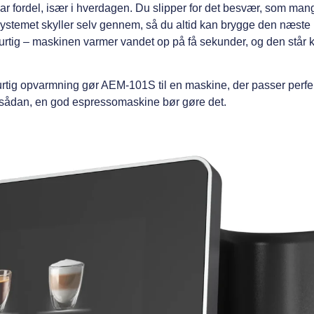
 fordel, især i hverdagen. Du slipper for det besvær, som man
ystemet skyller selv gennem, så du altid kan brygge den næste
tig – maskinen varmer vandet op på få sekunder, og den står kla
urtig opvarmning gør AEM-101S til en maskine, der passer perfekt
s sådan, en god espressomaskine bør gøre det.