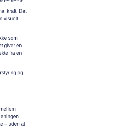
al kraft. Det
n visuelt
ikke som
et giver en
kte fra en
rstyring og
 mellem
tjeningen
te – uden at