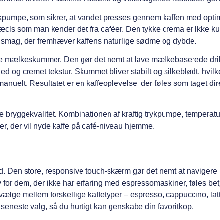
rykpumpe, som sikrer, at vandet presses gennem kaffen med optim
æcis som man kender det fra caféer. Den tykke crema er ikke ku
d smag, der fremhæver kaffens naturlige sødme og dybde.
e mælkeskummer. Den gør det nemt at lave mælkebaserede dr
d og cremet tekstur. Skummet bliver stabilt og silkeblødt, hvilk
nuelt. Resultatet er en kaffeoplevelse, der føles som taget dire
 bryggekvalitet. Kombinationen af kraftig trykpumpe, temperatu
er, der vil nyde kaffe på café-niveau hjemme.
. Den store, responsive touch-skærm gør det nemt at navigere
lv for dem, der ikke har erfaring med espressomaskiner, føles be
t vælge mellem forskellige kaffetyper – espresso, cappuccino, lat
seneste valg, så du hurtigt kan genskabe din favoritkop.