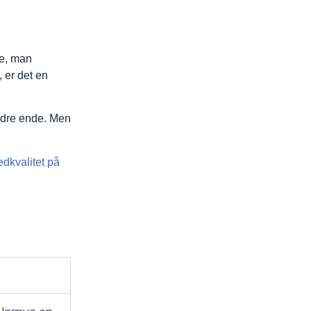
de, man
, er det en
bedre ende. Men
edkvalitet på