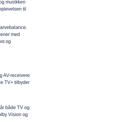
, og musikken
plevelsen til
farvebalance.
scener med
nst og
g AV-receivere
le TV+ tilbyder
når både TV og
olby Vision og