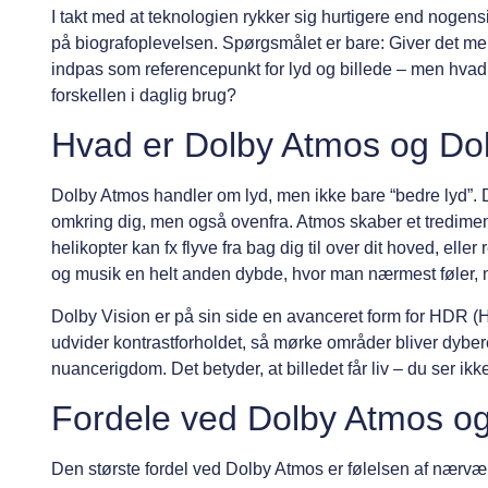
I takt med at teknologien rykker sig hurtigere end noge
på biografoplevelsen. Spørgsmålet er bare: Giver det me
indpas som referencepunkt for lyd og billede – men hvad a
forskellen i daglig brug?
Hvad er Dolby Atmos og Dol
Dolby Atmos handler om lyd, men ikke bare “bedre lyd”. D
omkring dig, men også ovenfra. Atmos skaber et tredimensi
helikopter kan fx flyve fra bag dig til over dit hoved, elle
og musik en helt anden dybde, hvor man nærmest føler, 
Dolby Vision er på sin side en avanceret form for HDR (H
udvider kontrastforholdet, så mørke områder bliver dybere
nuancerigdom. Det betyder, at billedet får liv – du ser 
Fordele ved Dolby Atmos og
Den største fordel ved Dolby Atmos er følelsen af nærvær. D