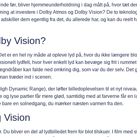
nsinde før, bliver hjemmeunderholdning i dag målt på, hvor tæt 
ning at investere i Dolby Atmos og Dolby Vision? De to teknolog
dskiller dem egentlig fra det, du allerede har, og kan du reelt 
by Vision?
et er en hel ny måde at opleve lyd på, hvor du ikke længere blo
onelt lydfelt, hvor hver enkelt lyd kan bevæge sig frit i rummet
r regndråber kan falde ned omkring dig, som var du der selv. Det gi
man træder ind i scenen.
igh Dynamic Range), der løfter billedoplevelsen til et nyt nivea
 og lyse partier får mere glød, samtidig med at farverne får en l
ikke bare en solnedgang, du mærker næsten varmen fra den.
 Vision
u bliver en del af lydbilledet frem for blot tilskuer. I film med s