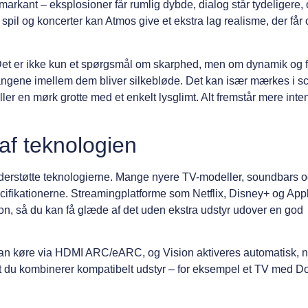
n markant – eksplosioner får rumlig dybde, dialog står tydeligere
pil og koncerter kan Atmos give et ekstra lag realisme, der får o
. Det er ikke kun et spørgsmål om skarphed, men om dynamik og 
overgangene imellem dem bliver silkebløde. Det kan især mærkes i 
ller en mørk grotte med et enkelt lysglimt. Alt fremstår mere inte
af teknologien
derstøtte teknologierne. Mange nyere TV-modeller, soundbars o
ecifikationerne. Streamingplatforme som Netflix, Disney+ og App
on, så du kan få glæde af det uden ekstra udstyr udover en god
an køre via HDMI ARC/eARC, og Vision aktiveres automatisk, 
, at du kombinerer kompatibelt udstyr – for eksempel et TV med D