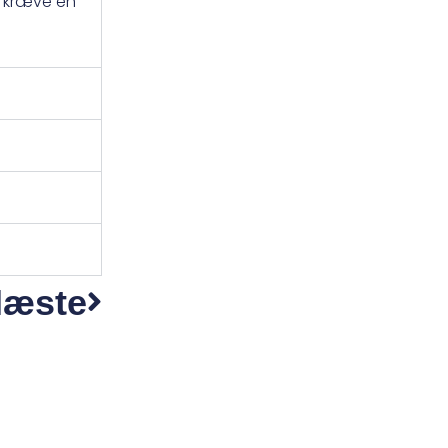
n kræve en
æste