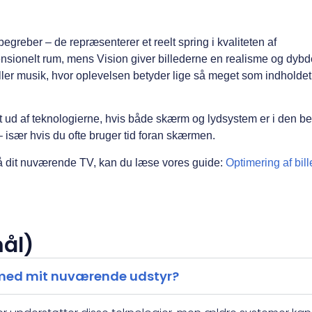
greber – de repræsenterer et reelt spring i kvaliteten af
ensionelt rum, mens Vision giver billederne en realisme og dyb
l eller musik, hvor oplevelsen betyder lige så meget som indholdet
st ud af teknologierne, hvis både skærm og lydsystem er i den 
 – især hvis du ofte bruger tid foran skærmen.
på dit nuværende TV, kan du læse vores guide:
Optimering af bill
mål)
 med mit nuværende udstyr?