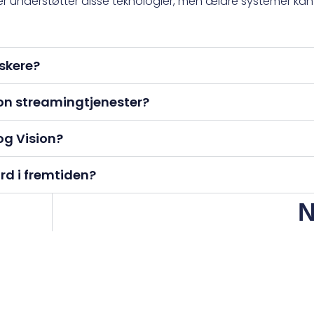
r understøtter disse teknologier, men ældre systemer ka
lskere?
on streamingtjenester?
og Vision?
rd i fremtiden?
N