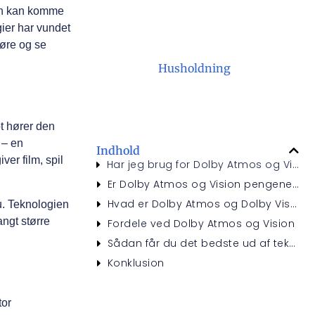
den kan komme
ier har vundet
høre og se
Husholdning
t hører den
 – en
Indhold
ver film, spil
Har jeg brug for Dolby Atmos og Vision?
Er Dolby Atmos og Vision pengene værd?
Hvad er Dolby Atmos og Dolby Vision?
u. Teknologien
angt større
Fordele ved Dolby Atmos og Vision
Sådan får du det bedste ud af teknologien
Konklusion
tor