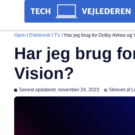
Hjem
/
Elektronik
/
TV
/
Har jeg brug for Dolby Atmos og 
Har jeg brug f
Vision?
Senest opdateret,
november 24, 2023
Skrevet af
L