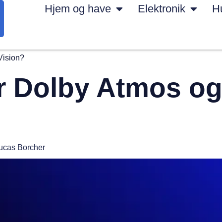
Hjem og have
Elektronik
H
Vision?
or Dolby Atmos o
ucas Borcher