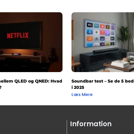
mellem QLED og QNED: Hvad
Soundbar test – Se de 5 bed
?
i 2025
Læs Mere
Information