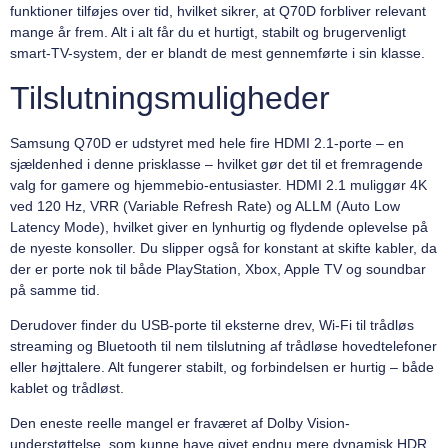
funktioner tilføjes over tid, hvilket sikrer, at Q70D forbliver relevant
mange år frem. Alt i alt får du et hurtigt, stabilt og brugervenligt
smart-TV-system, der er blandt de mest gennemførte i sin klasse.
Tilslutningsmuligheder
Samsung Q70D er udstyret med hele fire HDMI 2.1-porte – en
sjældenhed i denne prisklasse – hvilket gør det til et fremragende
valg for gamere og hjemmebio-entusiaster. HDMI 2.1 muliggør 4K
ved 120 Hz, VRR (Variable Refresh Rate) og ALLM (Auto Low
Latency Mode), hvilket giver en lynhurtig og flydende oplevelse på
de nyeste konsoller. Du slipper også for konstant at skifte kabler, da
der er porte nok til både PlayStation, Xbox, Apple TV og soundbar
på samme tid.
Derudover finder du USB-porte til eksterne drev, Wi-Fi til trådløs
streaming og Bluetooth til nem tilslutning af trådløse hovedtelefoner
eller højttalere. Alt fungerer stabilt, og forbindelsen er hurtig – både
kablet og trådløst.
Den eneste reelle mangel er fraværet af Dolby Vision-
understøttelse, som kunne have givet endnu mere dynamisk HDR.