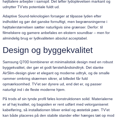
højttalere arbejder i samspil. Det løfter lydoplevelsen markant og
udnytter TV’ets potentiale fuldt ud.
Adaptive Sound-teknologien forsøger at tilpasse lyden efter
indholdet og gør det ganske fornuftigt, men begrænsningerne i
højttalerstørrelsen sætter naturligvis sine grænser. Derfor: til
filmelskere og gamere anbefales en ekstern soundbar – men for
almindelig brug er lydkvaliteten absolut acceptabel.
Design og byggekvalitet
Samsung Q70D kombinerer et minimalistisk design med en robust
byggekvalitet, der gør et godt førstehåndsindtryk. Det slanke
AirSlim-design giver et elegant og moderne udtryk, og de smalle
rammer omkring skærmen sikrer, at billedet får fuld
opmærksomhed. TV’et ser dyrere ud, end det er, og passer
naturligt ind i de fleste moderne hjem.
På trods af sin tynde profil føles konstruktionen solid. Materialerne
er af høj kvalitet, og bagsiden er rent udført med velorganiseret
kabelføring, så installationen bliver enkel og æstetisk pæn. TV’et
kan både placeres på den stabile stander eller hænges tæt op mod