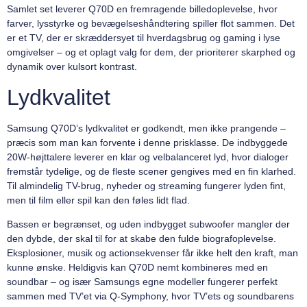
Samlet set leverer Q70D en fremragende billedoplevelse, hvor
farver, lysstyrke og bevægelseshåndtering spiller flot sammen. Det
er et TV, der er skræddersyet til hverdagsbrug og gaming i lyse
omgivelser – og et oplagt valg for dem, der prioriterer skarphed og
dynamik over kulsort kontrast.
Lydkvalitet
Samsung Q70D’s lydkvalitet er godkendt, men ikke prangende –
præcis som man kan forvente i denne prisklasse. De indbyggede
20W-højttalere leverer en klar og velbalanceret lyd, hvor dialoger
fremstår tydelige, og de fleste scener gengives med en fin klarhed.
Til almindelig TV-brug, nyheder og streaming fungerer lyden fint,
men til film eller spil kan den føles lidt flad.
Bassen er begrænset, og uden indbygget subwoofer mangler der
den dybde, der skal til for at skabe den fulde biografoplevelse.
Eksplosioner, musik og actionsekvenser får ikke helt den kraft, man
kunne ønske. Heldigvis kan Q70D nemt kombineres med en
soundbar – og især Samsungs egne modeller fungerer perfekt
sammen med TV’et via Q-Symphony, hvor TV’ets og soundbarens