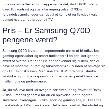
I praksis vil de fleste dog næppe savne det, da HDR10+ stadig
giver flot kontrast og stærk farvegengivelse. Q70D’s
forbindelsesmuligheder gør det til et komplet og fleksibelt valg,
uanset hvordan du bruger dit TV.
Pris – Er Samsung Q70D
pengene værd?
Samsung Q70D leverer en imponerende pakke af billedkvalitet,
gaming-egenskaber og smart-funktioner til en pris, der gør det
svært at overse. Det er et TV, der henvender sig til dem, der vil
have et moderne, hurtigt og farvestærkt 4K-TV uden at bevæge sig
op i OLED-prisklassen. Med sine fire HDMI 2.1-porte, stærke
lysstyrke og hurtige responstid rammer det en perfekt balance
mellem pris og performance.
Ja, du må leve med lidt svagere sortniveauer og fravær af Dolby
Vision – men til gengæld får du en oplevelse, der fungerer
suverænt i hverdagen. Til film, sport og gaming er Q70D et af de
mest alsidige TV’er i sin klasse. Det leverer kvalitet, fleksibilitet og