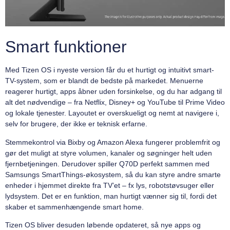
Smart funktioner
Med Tizen OS i nyeste version får du et hurtigt og intuitivt smart-
TV-system, som er blandt de bedste på markedet. Menuerne
reagerer hurtigt, apps åbner uden forsinkelse, og du har adgang til
alt det nødvendige – fra Netflix, Disney+ og YouTube til Prime Video
og lokale tjenester. Layoutet er overskueligt og nemt at navigere i,
selv for brugere, der ikke er teknisk erfarne.
Stemmekontrol via Bixby og Amazon Alexa fungerer problemfrit og
gør det muligt at styre volumen, kanaler og søgninger helt uden
fjernbetjeningen. Derudover spiller Q70D perfekt sammen med
Samsungs SmartThings-økosystem, så du kan styre andre smarte
enheder i hjemmet direkte fra TV’et – fx lys, robotstøvsuger eller
lydsystem. Det er en funktion, man hurtigt vænner sig til, fordi det
skaber et sammenhængende smart home.
Tizen OS bliver desuden løbende opdateret, så nye apps og