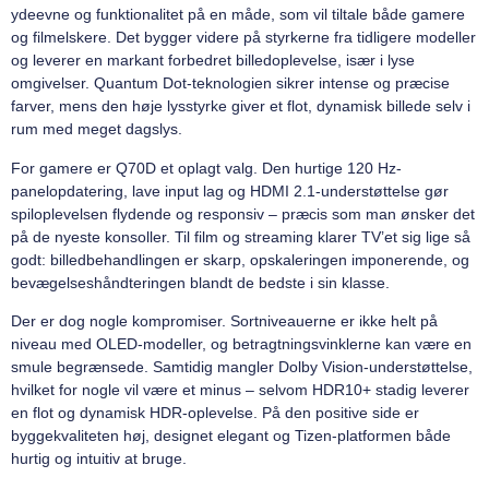
ydeevne og funktionalitet på en måde, som vil tiltale både gamere
og filmelskere. Det bygger videre på styrkerne fra tidligere modeller
og leverer en markant forbedret billedoplevelse, især i lyse
omgivelser. Quantum Dot-teknologien sikrer intense og præcise
farver, mens den høje lysstyrke giver et flot, dynamisk billede selv i
rum med meget dagslys.
For gamere er Q70D et oplagt valg. Den hurtige 120 Hz-
panelopdatering, lave input lag og HDMI 2.1-understøttelse gør
spiloplevelsen flydende og responsiv – præcis som man ønsker det
på de nyeste konsoller. Til film og streaming klarer TV’et sig lige så
godt: billedbehandlingen er skarp, opskaleringen imponerende, og
bevægelseshåndteringen blandt de bedste i sin klasse.
Der er dog nogle kompromiser. Sortniveauerne er ikke helt på
niveau med OLED-modeller, og betragtningsvinklerne kan være en
smule begrænsede. Samtidig mangler Dolby Vision-understøttelse,
hvilket for nogle vil være et minus – selvom HDR10+ stadig leverer
en flot og dynamisk HDR-oplevelse. På den positive side er
byggekvaliteten høj, designet elegant og Tizen-platformen både
hurtig og intuitiv at bruge.