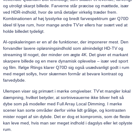
og utroligt skarpt billede. Farverne står præcise og mættede, især
ved HDR-indhold, hvor de små detaljer virkelig træder frem.
Kombinationen af høj lysstyrke og bredt farvespektrum gør Q70D
ideel til lyse rum, hvor mange andre TV’er ellers har svært ved at
holde billedet tydeligt.
AI-opskaleringen er en af de funktioner, der imponerer mest. Den
forvandler lavere opløsningsindhold som almindeligt HD-TV og
streaming til noget, der minder om ægte 4K. Det giver et markant
skarpere billede og en mere dynamisk oplevelse – især ved sport
og film. Ifølge Rtings klarer Q70D sig også usædvanligt godt i rum
med meget sollys, hvor skærmen formår at bevare kontrast og
farvedybde.
Ulempen viser sig primært i mørke omgivelser. TV’et mangler lokal
dæmpning, hvilket betyder, at sortniveauerne ikke bliver helt så
dybe som på modeller med Full Array Local Dimming. I mørke
scener kan sorte områder derfor virke lidt grålige, og kontrasten
mister noget af sin dybde. Det er dog et kompromis, som de fleste
kan leve med, hvis man ser meget indhold i dagslys eller let oplyste
rum.