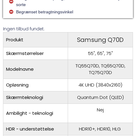
sorte
Begrænset betragtningsvinkel
Ingen tilbud fundet.
Samsung Q70D
Produkt
Skærmstørrelser
55", 65", 75"
TQ55Q70D, TQ65Q70D,
Modelnavne
TQ75Q70D
Opløsning
4K UHD (3840x2160)
Skærmteknologi
Quantum Dot (QLED)
Nej
Ambilight - teknologi
HDR - understøttelse
HDR10+, HDR10, HLG