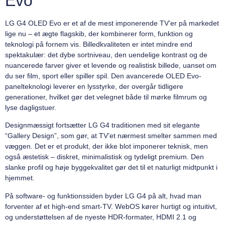
Evo
LG G4 OLED Evo er et af de mest imponerende TV’er på markedet
lige nu – et ægte flagskib, der kombinerer form, funktion og
teknologi på fornem vis. Billedkvaliteten er intet mindre end
spektakulær: det dybe sortniveau, den uendelige kontrast og de
nuancerede farver giver et levende og realistisk billede, uanset om
du ser film, sport eller spiller spil. Den avancerede OLED Evo-
panelteknologi leverer en lysstyrke, der overgår tidligere
generationer, hvilket gør det velegnet både til mørke filmrum og
lyse dagligstuer.
Designmæssigt fortsætter LG G4 traditionen med sit elegante
“Gallery Design”, som gør, at TV’et nærmest smelter sammen med
væggen. Det er et produkt, der ikke blot imponerer teknisk, men
også æstetisk – diskret, minimalistisk og tydeligt premium. Den
slanke profil og høje byggekvalitet gør det til et naturligt midtpunkt i
hjemmet.
På software- og funktionssiden byder LG G4 på alt, hvad man
forventer af et high-end smart-TV. WebOS kører hurtigt og intuitivt,
og understøttelsen af de nyeste HDR-formater, HDMI 2.1 og