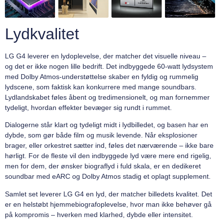
Lydkvalitet
LG G4 leverer en lydoplevelse, der matcher det visuelle niveau –
og det er ikke nogen lille bedrift. Det indbyggede 60-watt lydsystem
med Dolby Atmos-understøttelse skaber en fyldig og rummelig
lydscene, som faktisk kan konkurrere med mange soundbars.
Lydlandskabet føles åbent og tredimensionelt, og man fornemmer
tydeligt, hvordan effekter bevæger sig rundt i rummet.
Dialogerne står klart og tydeligt midt i lydbilledet, og basen har en
dybde, som gør både film og musik levende. Når eksplosioner
brager, eller orkestret sætter ind, føles det nærværende – ikke bare
hørligt. For de fleste vil den indbyggede lyd være mere end rigelig,
men for dem, der ønsker biograflyd i fuld skala, er en dedikeret
soundbar med eARC og Dolby Atmos stadig et oplagt supplement.
Samlet set leverer LG G4 en lyd, der matcher billedets kvalitet. Det
er en helstøbt hjemmebiografoplevelse, hvor man ikke behøver gå
på kompromis – hverken med klarhed, dybde eller intensitet.