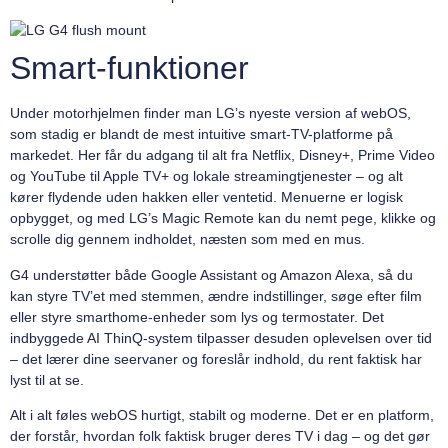
Smart-funktioner
Under motorhjelmen finder man LG’s nyeste version af webOS,
som stadig er blandt de mest intuitive smart-TV-platforme på
markedet. Her får du adgang til alt fra Netflix, Disney+, Prime Video
og YouTube til Apple TV+ og lokale streamingtjenester – og alt
kører flydende uden hakken eller ventetid. Menuerne er logisk
opbygget, og med LG’s Magic Remote kan du nemt pege, klikke og
scrolle dig gennem indholdet, næsten som med en mus.
G4 understøtter både Google Assistant og Amazon Alexa, så du
kan styre TV’et med stemmen, ændre indstillinger, søge efter film
eller styre smarthome-enheder som lys og termostater. Det
indbyggede AI ThinQ-system tilpasser desuden oplevelsen over tid
– det lærer dine seervaner og foreslår indhold, du rent faktisk har
lyst til at se.
Alt i alt føles webOS hurtigt, stabilt og moderne. Det er en platform,
der forstår, hvordan folk faktisk bruger deres TV i dag – og det gør