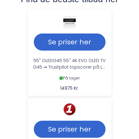
Se priser her
55" OLEDG45 55'' 4K EVO OLED TV
G45 ➞ Trustpilot topscorer på LG
service!
På lager
14975 Kr.
Se priser her