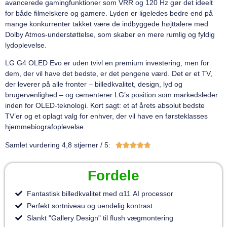
avancerede gamingfunktioner som VRR og 120 Hz gør det ideelt
for både filmelskere og gamere. Lyden er ligeledes bedre end på
mange konkurrenter takket være de indbyggede højttalere med
Dolby Atmos-understøttelse, som skaber en mere rumlig og fyldig
lydoplevelse.
LG G4 OLED Evo er uden tvivl en premium investering, men for
dem, der vil have det bedste, er det pengene værd. Det er et TV,
der leverer på alle fronter – billedkvalitet, design, lyd og
brugervenlighed – og cementerer LG’s position som markedsleder
inden for OLED-teknologi. Kort sagt: et af årets absolut bedste
TV’er og et oplagt valg for enhver, der vil have en førsteklasses
hjemmebiografoplevelse.
Samlet vurdering 4,8 stjerner / 5:





Fordele
Fantastisk billedkvalitet med α11 AI processor
Perfekt sortniveau og uendelig kontrast
Slankt "Gallery Design" til flush vægmontering