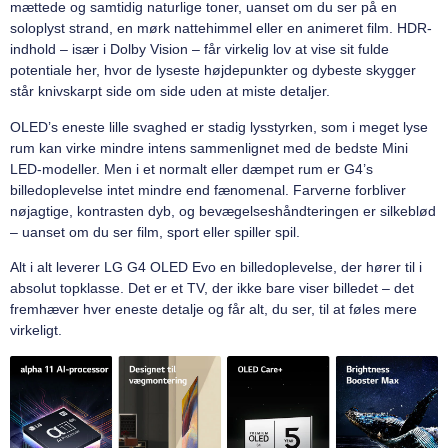
mættede og samtidig naturlige toner, uanset om du ser på en
soloplyst strand, en mørk nattehimmel eller en animeret film. HDR-
indhold – især i Dolby Vision – får virkelig lov at vise sit fulde
potentiale her, hvor de lyseste højdepunkter og dybeste skygger
står knivskarpt side om side uden at miste detaljer.
OLED’s eneste lille svaghed er stadig lysstyrken, som i meget lyse
rum kan virke mindre intens sammenlignet med de bedste Mini
LED-modeller. Men i et normalt eller dæmpet rum er G4’s
billedoplevelse intet mindre end fænomenal. Farverne forbliver
nøjagtige, kontrasten dyb, og bevægelseshåndteringen er silkeblød
– uanset om du ser film, sport eller spiller spil.
Alt i alt leverer LG G4 OLED Evo en billedoplevelse, der hører til i
absolut topklasse. Det er et TV, der ikke bare viser billedet – det
fremhæver hver eneste detalje og får alt, du ser, til at føles mere
virkeligt.