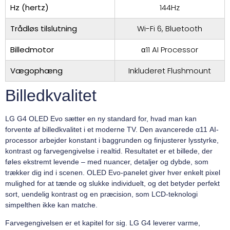
Hz (hertz)
144Hz
Trådløs tilslutning
Wi-Fi 6, Bluetooth
Billedmotor
α11 AI Processor
Vægophæng
Inkluderet Flushmount
Billedkvalitet
LG G4 OLED Evo sætter en ny standard for, hvad man kan
forvente af billedkvalitet i et moderne TV. Den avancerede α11 AI-
processor arbejder konstant i baggrunden og finjusterer lysstyrke,
kontrast og farvegengivelse i realtid. Resultatet er et billede, der
føles ekstremt levende – med nuancer, detaljer og dybde, som
trækker dig ind i scenen. OLED Evo-panelet giver hver enkelt pixel
mulighed for at tænde og slukke individuelt, og det betyder perfekt
sort, uendelig kontrast og en præcision, som LCD-teknologi
simpelthen ikke kan matche.
Farvegengivelsen er et kapitel for sig. LG G4 leverer varme,