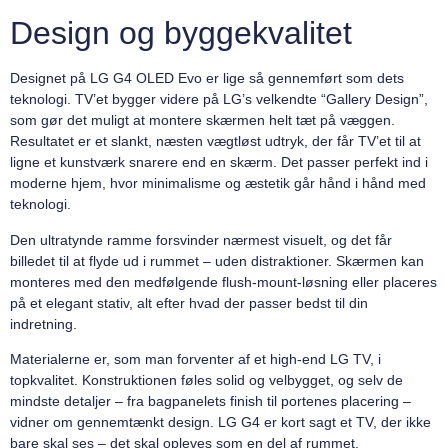
Design og byggekvalitet
Designet på LG G4 OLED Evo er lige så gennemført som dets
teknologi. TV’et bygger videre på LG’s velkendte “Gallery Design”,
som gør det muligt at montere skærmen helt tæt på væggen.
Resultatet er et slankt, næsten vægtløst udtryk, der får TV’et til at
ligne et kunstværk snarere end en skærm. Det passer perfekt ind i
moderne hjem, hvor minimalisme og æstetik går hånd i hånd med
teknologi.
Den ultratynde ramme forsvinder nærmest visuelt, og det får
billedet til at flyde ud i rummet – uden distraktioner. Skærmen kan
monteres med den medfølgende flush-mount-løsning eller placeres
på et elegant stativ, alt efter hvad der passer bedst til din
indretning.
Materialerne er, som man forventer af et high-end LG TV, i
topkvalitet. Konstruktionen føles solid og velbygget, og selv de
mindste detaljer – fra bagpanelets finish til portenes placering –
vidner om gennemtænkt design. LG G4 er kort sagt et TV, der ikke
bare skal ses – det skal opleves som en del af rummet.