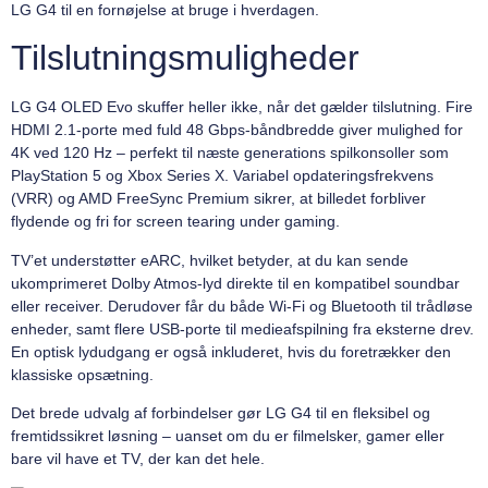
LG G4 til en fornøjelse at bruge i hverdagen.
Tilslutningsmuligheder
LG G4 OLED Evo skuffer heller ikke, når det gælder tilslutning. Fire
HDMI 2.1-porte med fuld 48 Gbps-båndbredde giver mulighed for
4K ved 120 Hz – perfekt til næste generations spilkonsoller som
PlayStation 5 og Xbox Series X. Variabel opdateringsfrekvens
(VRR) og AMD FreeSync Premium sikrer, at billedet forbliver
flydende og fri for screen tearing under gaming.
TV’et understøtter eARC, hvilket betyder, at du kan sende
ukomprimeret Dolby Atmos-lyd direkte til en kompatibel soundbar
eller receiver. Derudover får du både Wi-Fi og Bluetooth til trådløse
enheder, samt flere USB-porte til medieafspilning fra eksterne drev.
En optisk lydudgang er også inkluderet, hvis du foretrækker den
klassiske opsætning.
Det brede udvalg af forbindelser gør LG G4 til en fleksibel og
fremtidssikret løsning – uanset om du er filmelsker, gamer eller
bare vil have et TV, der kan det hele.