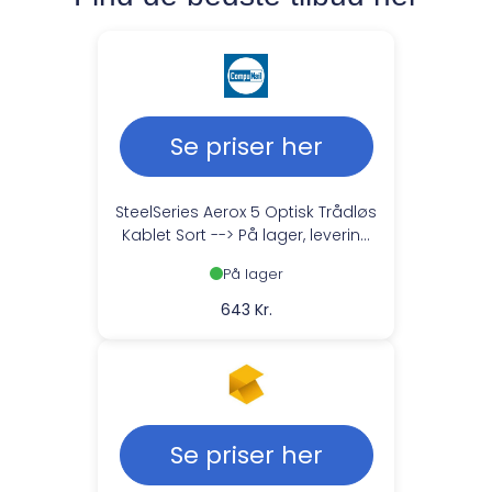
Se priser her
SteelSeries Aerox 5 Optisk Trådløs
Kablet Sort --> På lager, levering
hos dig 07-08-2026
På lager
643 Kr.
Se priser her