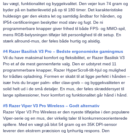
lav vægt, funktionalitet og byggekvalitet. Den vejer kun 74 gram og
byder på en batterilevetid på op til 180 timer. Det karakteristiske
huldesign gør den ekstra let og samtidig åndbar for hånden, og
IP54-certificeringen beskytter mod støv og fugt. De ni
programmerbare knapper giver frihed til både FPS- og MMO-spil,
mens RGB-belysningen tilføjer lidt personlighed til dit setup. En
stærk allround-mus, der føles både hurtig og alsidig.
#4 Razer Basilisk V3 Pro – Bedste ergonomiske gamingmus
Vil du have maksimal komfort og fleksibilitet, er Razer Basilisk V3
Pro et af de mest gennemførte valg. Den er udstyret med 11
programmerbare knapper, Razer HyperScroll-tilt-hjul og mulighed
for trådløs opladning. Formen er skabt til at ligge perfekt i hånden –
især hvis du bruger palm- eller claw-greb – og byggekvaliteten er
solid helt ud i de små detaljer. En mus, der føles skræddersyet til
lange spilsessioner, hvor komfort og funktionalitet går hånd i hånd.
#5 Razer Viper V3 Pro Wireless – Godt alternativ
Razer Viper V3 Pro Wireless er den nyeste tilføjelse i den populære
Viper-serie og en mus, der virkelig taler til konkurrenceorienterede
spillere. Med en vægt på blot 54 gram og en 35K DPI-sensor
leverer den ekstrem præcision og lynhurtig respons. Den