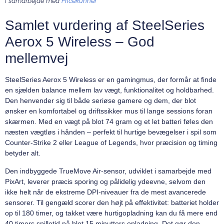
I samarbejde med
PriceRunner
Samlet vurdering af SteelSeries
Aerox 5 Wireless – God
mellemvej
SteelSeries Aerox 5 Wireless er en gamingmus, der formår at finde
en sjælden balance mellem lav vægt, funktionalitet og holdbarhed.
Den henvender sig til både seriøse gamere og dem, der blot
ønsker en komfortabel og driftssikker mus til lange sessions foran
skærmen. Med en vægt på blot 74 gram og et let batteri føles den
næsten vægtløs i hånden – perfekt til hurtige bevægelser i spil som
Counter-Strike 2 eller League of Legends, hvor præcision og timing
betyder alt.
Den indbyggede TrueMove Air-sensor, udviklet i samarbejde med
PixArt, leverer præcis sporing og pålidelig ydeevne, selvom den
ikke helt når de ekstreme DPI-niveauer fra de mest avancerede
sensorer. Til gengæld scorer den højt på effektivitet: batteriet holder
op til 180 timer, og takket være hurtigopladning kan du få mere end
40 timers spilletid på blot 15 minutters opladning. Det gør den