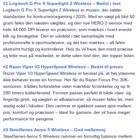
#1 Logitech G Pro X Superlight 2 Wireless – Bedst i test
Logitech G Pro X Superlight 2 Wireless er musen, der sætter
standarden for konkurrencegaming i 2025. Med en vægt på blot 60
gram føles den næsten vægtløs, og den nye HERO 2-sensor med
hele 44.000 DPI leverer en præcision, som mærkes i hvert eneste
klik og bevægelse. Den er udviklet i tæt samarbejde med
professionelle e-sportsudøvere, og det kan mærkes – alt føles
ekstremt hurtigt og kontrolleret. Hvis du vil have den mest præcise
og lette mus på markedet, er dette uden tvivl den, der topper listen.
#2 Razer Viper V3 HyperSpeed Wireless – Bedst til prisen
Razer Viper V3 HyperSpeed Wireless er beviset på, at høj ydeevne
ikke behøver koste en formue. Her får du Razer Focus Pro 30K-
sensoren, trådløs forbindelse uden mærkbar forsinkelse og op til
280 timers batterilevetid. Formen passer perfekt til både claw- og
fingertip-greb, og vægten er afbalanceret, så musen føles let, men
stadig solid i hånden. Den rammer et sjældent sweet spot mellem
pris, komfort og præcision – ideel for gamere, der vil have meget
performance for pengene.
#3 SteelSeries Aerox 5 Wireless – God mellemvej
SteelSeries Aerox 5 Wireless rammer en fornuftig balance mellem