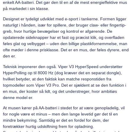
enkelt AA-batteri. Det gør den til en af de mest energieffektive mus
på markedet i sin klasse.
Designet er tydeligt udviklet med e-sport i tankerne. Formen ligger
naturligt i hånden, især for spillere, der bruger claw- eller fingertip-
greb, hvor hurtige bevægelser og kontrol er afgørende. De
opdaterede sideknapper har et fast og præcist klik, og overfladen
føles glat og velbygget – uden den billige plastikfornemmelse, man
ofte møder i denne prisklasse. Det er en mus, der føles dyrere, end
den er.
Teknisk imponerer den også. Viper V3 HyperSpeed understøtter
HyperPolling op til 8000 Hz (dog kræver det en separat dongle),
hvilket betyder, at den faktisk kan matche responstiden fra
topmodeller som Viper V3 Pro. Det er sjældent at se den funktion i
en mus, der koster så lidt, og det understreger, hvor ambitiøs
denne model er.
At musen kører på AA-batteri i stedet for at være genopladelig, vil
for nogle være et minus – men den lange levetid gør det til en
mindre bekymring. Samtidig er det en fordel for dem, der
foretrækker hurtig udskiftning frem for opladning.