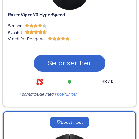
Razer Viper V3 HyperSpeed
Sensor





Kvalitet





Værdi for Pengene





Se priser her
387 Kr.
I samarbejde med
PriceRunner
Bedst i test