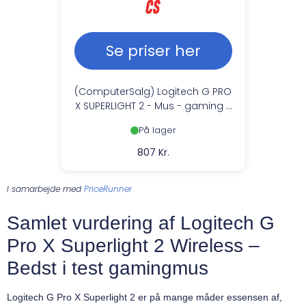
Se priser her
(ComputerSalg) Logitech G PRO
X SUPERLIGHT 2 - Mus - gaming -
optisk - 5 knapper - trådløs - 2.4
På lager
GHz - USB Logitech LIGHTSPEED-
modtager - sort
807 Kr.
I samarbejde med
PriceRunner
Samlet vurdering af Logitech G
Pro X Superlight 2 Wireless –
Bedst i test gamingmus
Logitech G Pro X Superlight 2 er på mange måder essensen af,