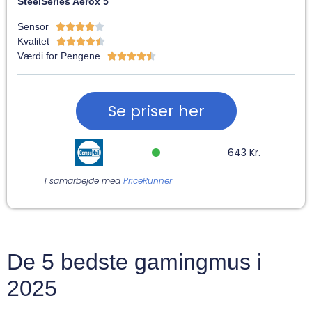
SteelSeries Aerox 5
Sensor





Kvalitet





Værdi for Pengene





Se priser her
643 Kr.
I samarbejde med
PriceRunner
De 5 bedste gamingmus i
2025