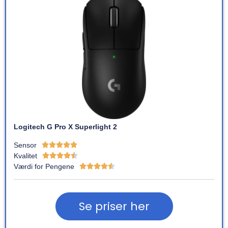
Logitech G Pro X Superlight 2
Sensor





Kvalitet





Værdi for Pengene





Se priser her