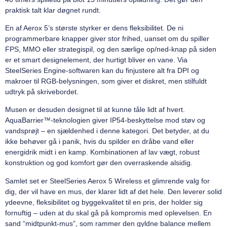
praktisk talt klar døgnet rundt.
En af Aerox 5’s største styrker er dens fleksibilitet. De ni
programmerbare knapper giver stor frihed, uanset om du spiller
FPS, MMO eller strategispil, og den særlige op/ned-knap på siden
er et smart designelement, der hurtigt bliver en vane. Via
SteelSeries Engine-softwaren kan du finjustere alt fra DPI og
makroer til RGB-belysningen, som giver et diskret, men stilfuldt
udtryk på skrivebordet.
Musen er desuden designet til at kunne tåle lidt af hvert.
AquaBarrier™-teknologien giver IP54-beskyttelse mod støv og
vandsprøjt – en sjældenhed i denne kategori. Det betyder, at du
ikke behøver gå i panik, hvis du spilder en dråbe vand eller
energidrik midt i en kamp. Kombinationen af lav vægt, robust
konstruktion og god komfort gør den overraskende alsidig.
Samlet set er SteelSeries Aerox 5 Wireless et glimrende valg for
dig, der vil have en mus, der klarer lidt af det hele. Den leverer solid
ydeevne, fleksibilitet og byggekvalitet til en pris, der holder sig
fornuftig – uden at du skal gå på kompromis med oplevelsen. En
sand “midtpunkt-mus”, som rammer den gyldne balance mellem