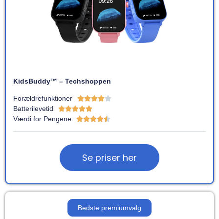
KidsBuddy™ – Techshoppen
Forældrefunktioner





Batterilevetid





Værdi for Pengene





Se priser her
Bedste premiumvalg