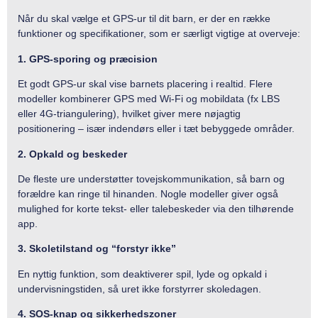
Når du skal vælge et GPS-ur til dit barn, er der en række
funktioner og specifikationer, som er særligt vigtige at overveje:
1. GPS-sporing og præcision
Et godt GPS-ur skal vise barnets placering i realtid. Flere
modeller kombinerer GPS med Wi-Fi og mobildata (fx LBS
eller 4G-triangulering), hvilket giver mere nøjagtig
positionering – især indendørs eller i tæt bebyggede områder.
2. Opkald og beskeder
De fleste ure understøtter tovejskommunikation, så barn og
forældre kan ringe til hinanden. Nogle modeller giver også
mulighed for korte tekst- eller talebeskeder via den tilhørende
app.
3. Skoletilstand og “forstyr ikke”
En nyttig funktion, som deaktiverer spil, lyde og opkald i
undervisningstiden, så uret ikke forstyrrer skoledagen.
4. SOS-knap og sikkerhedszoner