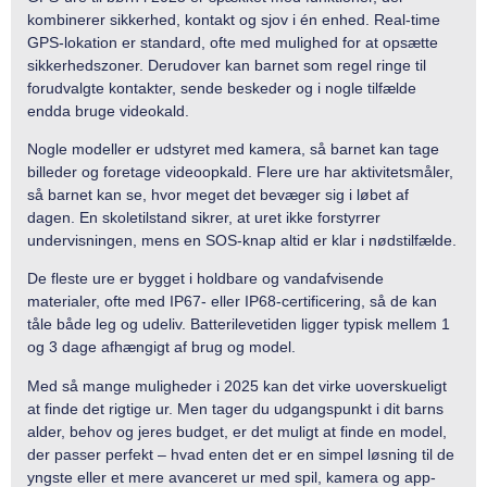
kombinerer sikkerhed, kontakt og sjov i én enhed. Real-time
GPS-lokation er standard, ofte med mulighed for at opsætte
sikkerhedszoner. Derudover kan barnet som regel ringe til
forudvalgte kontakter, sende beskeder og i nogle tilfælde
endda bruge videokald.
Nogle modeller er udstyret med kamera, så barnet kan tage
billeder og foretage videoopkald. Flere ure har aktivitetsmåler,
så barnet kan se, hvor meget det bevæger sig i løbet af
dagen. En skoletilstand sikrer, at uret ikke forstyrrer
undervisningen, mens en SOS-knap altid er klar i nødstilfælde.
De fleste ure er bygget i holdbare og vandafvisende
materialer, ofte med IP67- eller IP68-certificering, så de kan
tåle både leg og udeliv. Batterilevetiden ligger typisk mellem 1
og 3 dage afhængigt af brug og model.
Med så mange muligheder i 2025 kan det virke uoverskueligt
at finde det rigtige ur. Men tager du udgangspunkt i dit barns
alder, behov og jeres budget, er det muligt at finde en model,
der passer perfekt – hvad enten det er en simpel løsning til de
yngste eller et mere avanceret ur med spil, kamera og app-