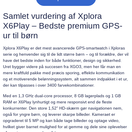
Samlet vurdering af Xplora
X6Play – Bedste premium GPS-
ur til børn
Xplora X6Play er det mest avancerede GPS-smartwatch i Xploras
serie og henvender sig til de lidt større børn – og til forældre, der vil
have det bedste inden for både funktioner, design og sikkerhed.
Uret bygger videre på succesen fra XGO3, men her får man en
mere kraftfuld pakke med præcis sporing, effektiv kommunikation
og et motiverende belønningssystem, alt sammen indpakket i et ur,
der kan tilpasses i over 3400 farvekombinationer.
Med en 1,3 GHz dual-core processor, 8 GB lagerplads og 1 GB
RAM er X6Play lynhurtigt og mere responsivt end de fleste
konkurrenter. Den store 1,52” HD-skærm gør navigationen nem,
også for yngre børn, og leverer skarpe billeder. Kameraet er
opgraderet til 5 MP og kan både tage billeder og optage video,
hvilket giver barnet mulighed for at gemme og dele sine oplevelser