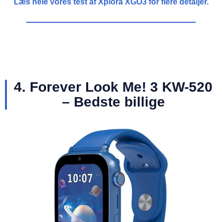
Læs hele vores test af Xplora XGO3 for flere detaljer.
4. Forever Look Me! 3 KW-520
– Bedste billige