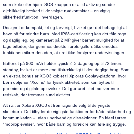
som skole eller hjem. SOS-knappen er altid aktiv og sender
øjeblikkeligt besked til de valgte nødkontakter – en vigtig
sikkerhedsfunktion i hverdagen.
Designet er kompakt, let og farverigt, hvilket gør det behageligt at
have på for mindre børn. Med IP68-certificering kan det tåle regn
og daglig leg, og kameraet på 2 MP giver barnet mulighed for at
tage billeder, der gemmes direkte i urets galleri. Skolemodus-
funktionen sikrer desuden, at uret ikke forstyrrer undervisningen.
Batteriet på 900 mAh holder typisk 2–3 dage og op til 72 timers
standby, hvilket er mere end tilstrækkeligt til den daglige brug. Som
en ekstra bonus er XGO3 koblet til Xploras Goplay-platform, hvor
børn optjener “Xcoins” for fysisk aktivitet, som kan byttes til
præmier og digitale oplevelser. Det gør uret til et motiverende
redskab, der fremmer sund aktivitet.
Alt i alt er Xplora XGO3 et fremragende valg til de yngste
skolebørn. Det tilbyder de vigtigste funktioner for både sikkerhed og
kommunikation – uden unødvendige distraktioner. En ideel første
“mobiloplevelse”, hvor både barn og forældre kan føle sig trygge.