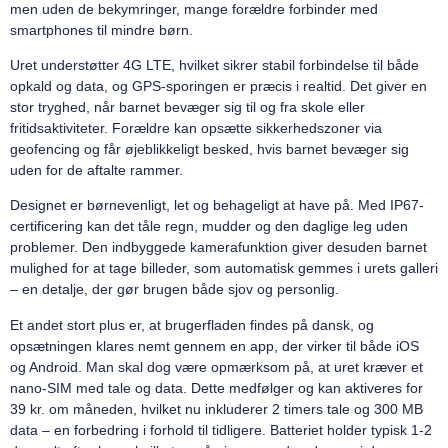
men uden de bekymringer, mange forældre forbinder med
smartphones til mindre børn.
Uret understøtter 4G LTE, hvilket sikrer stabil forbindelse til både
opkald og data, og GPS-sporingen er præcis i realtid. Det giver en
stor tryghed, når barnet bevæger sig til og fra skole eller
fritidsaktiviteter. Forældre kan opsætte sikkerhedszoner via
geofencing og får øjeblikkeligt besked, hvis barnet bevæger sig
uden for de aftalte rammer.
Designet er børnevenligt, let og behageligt at have på. Med IP67-
certificering kan det tåle regn, mudder og den daglige leg uden
problemer. Den indbyggede kamerafunktion giver desuden barnet
mulighed for at tage billeder, som automatisk gemmes i urets galleri
– en detalje, der gør brugen både sjov og personlig.
Et andet stort plus er, at brugerfladen findes på dansk, og
opsætningen klares nemt gennem en app, der virker til både iOS
og Android. Man skal dog være opmærksom på, at uret kræver et
nano-SIM med tale og data. Dette medfølger og kan aktiveres for
39 kr. om måneden, hvilket nu inkluderer 2 timers tale og 300 MB
data – en forbedring i forhold til tidligere. Batteriet holder typisk 1-2