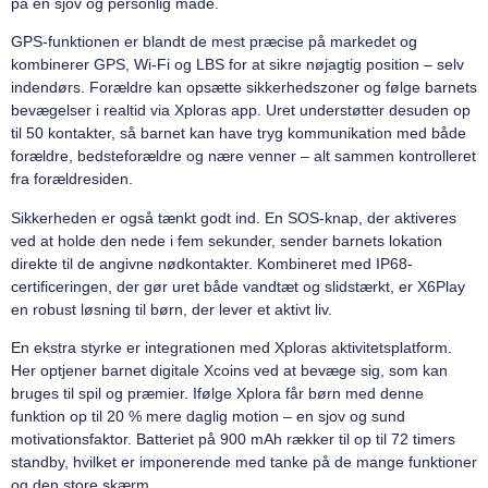
på en sjov og personlig måde.
GPS-funktionen er blandt de mest præcise på markedet og
kombinerer GPS, Wi-Fi og LBS for at sikre nøjagtig position – selv
indendørs. Forældre kan opsætte sikkerhedszoner og følge barnets
bevægelser i realtid via Xploras app. Uret understøtter desuden op
til 50 kontakter, så barnet kan have tryg kommunikation med både
forældre, bedsteforældre og nære venner – alt sammen kontrolleret
fra forældresiden.
Sikkerheden er også tænkt godt ind. En SOS-knap, der aktiveres
ved at holde den nede i fem sekunder, sender barnets lokation
direkte til de angivne nødkontakter. Kombineret med IP68-
certificeringen, der gør uret både vandtæt og slidstærkt, er X6Play
en robust løsning til børn, der lever et aktivt liv.
En ekstra styrke er integrationen med Xploras aktivitetsplatform.
Her optjener barnet digitale Xcoins ved at bevæge sig, som kan
bruges til spil og præmier. Ifølge Xplora får børn med denne
funktion op til 20 % mere daglig motion – en sjov og sund
motivationsfaktor. Batteriet på 900 mAh rækker til op til 72 timers
standby, hvilket er imponerende med tanke på de mange funktioner
og den store skærm.