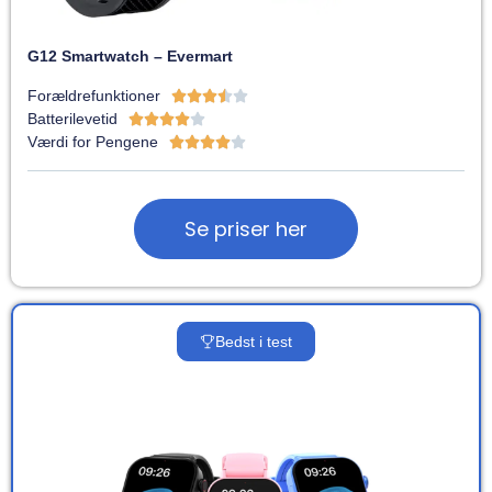
G12 Smartwatch – Evermart
Forældrefunktioner





Batterilevetid





Værdi for Pengene





Se priser her
Bedst i test