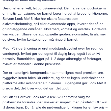
Designet er enkelt, let og børnevenligt. Den farverige touchskærm
er intuitiv at navigere, og barnet lærer hurtigt at bruge funktionerne.
Selvom Look Me! 3 ikke har ekstra features som
aktivitetsbelønning, spil eller avancerede apps, leverer det på de
grundlæggende områder: sikkerhed, kontakt og overblik. Forældre
kan via den tilhørende app opsætte geofence-områder, få alarmer
og styre, hvilke kontakter der må ringe til barnet.
Med IP67-certificering er uret modstandsdygtigt over for regn og
vandsprøjt, hvilket gør det egnet til daglig brug, også i et aktivt
børneliv. Batteritiden ligger på 1–2 dage afhængigt af forbruget,
hvilket er standard i denne prisklasse.
Der er naturligvis kompromiser sammenlignet med premium-ure:
byggekvaliteten føles lidt enklere, og der er ingen underholdende
platforme eller avancerede funktioner. Til gengæld gør Look Me! 3
præcis det, det lover – og det gør det godt.
Alt i alt er Forever Look Me! 3 KW-520 et stærkt valg for
prisbevidste forældre, der ønsker et simpelt, men pålideligt GPS-ur
til deres barn. Du får alle de nødvendige funktioner for en lav pris –