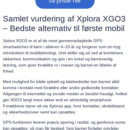
Se priser her
Samlet vurdering af Xplora XGO3
– Bedste alternativ til første mobil
Xplora XGO3 er et af de mest gennemarbejdede GPS-
smartwatches til børn i alderen 4–10 år og fungerer som en tryg
introduktion til mobilteknologi. Uret skiller sig ud ved at kombinere
sikkerhed, kommunikation og sjov i en enkel og børnevenlig
løsning, som giver forældre ro i maven og barnet en følelse af
frihed.
Med mulighed for både opkald og talebeskeder kan barnet altid
komme i kontakt med forældre eller andre godkendte kontakter.
Adgangen til internettet og sociale medier er bevidst fravalgt, hvilket
gør XGO3 langt mere sikker end en almindelig smartphone.
Forældrene styrer alt via Xploras app, hvor kontakter, skoletilstand
og sikkerhedszoner nemt kan opsættes.
GPS-funktionen leverer præcis sporing i realtid, og geofence-zoner
kan opsættes, så man får besked, hvis barnet forlader områder