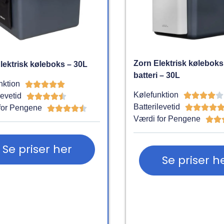
Zorn Elektrisk køleboks
lektrisk køleboks – 30L
batteri – 30L
nktion





Kølefunktion





levetid





Batterilevetid




for Pengene





Værdi for Pengene


Se priser her
Se priser h