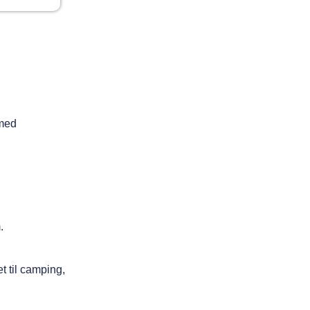
 med
.
t til camping,