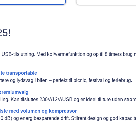
25!
USB-tilslutning. Med køl/varmefunktion og op til 8 timers brug
te transportable
e og lydsvag i bilen – perfekt til picnic, festival og feriebrug.
e premiumvalg
øling. Kan tilsluttes 230V/12V/USB og er ideel til ture uden strøm
edste med volumen og kompressor
 dB) og energibesparende drift. Stilrent design og god kapacite