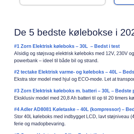
De 5 bedste kølebokse i 20
#1 Zorn Elektrisk køleboks – 30L – Bedst i test
Alsidig og støjsvag elektrisk køleboks med 12V, 230V og 
powerbank – ideel til både bil og strand.
#2 tectake Elektrisk varme- og køleboks – 40L – Beds
Ekstra stor model med hjul og ECO-mode. Let at transporter
#3
Zorn Elektrisk køleboks m. batteri – 30L – Bedst
Eksklusiv model med 20,8 Ah batteri til op til 20 timers k
#4 Adler AD8081 Køletaske – 40L (kompressor) – B
Stor 40L køleboks med indbygget LCD, lavt støjniveau (40
ferie og madopbevaring.