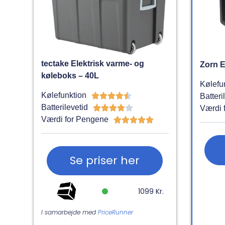
tectake Elektrisk varme- og
Zorn E
køleboks – 40L
Kølefu
Kølefunktion





Batteri
Batterilevetid





Værdi 
Værdi for Pengene





Se priser her
1099 Kr.
I samarbejde med
PriceRunner