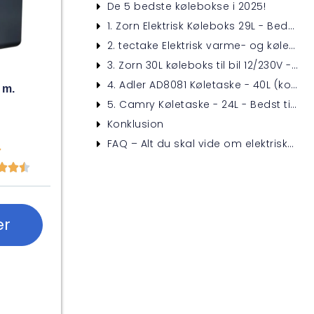
De 5 bedste kølebokse i 2025!
1. Zorn Elektrisk Køleboks 29L - Bedst i test
2. tectake Elektrisk varme- og køleboks med håndtag 40L - Bedste transportable elektriske køleboks
3. Zorn 30L køleboks til bil 12/230V - bedste premiumvalg
4. Adler AD8081 Køletaske - 40L (kompressor) - Bedste med volumen og kompressor
 m.
5. Camry Køletaske - 24L - Bedst til prisen
Konklusion
FAQ – Alt du skal vide om elektriske kølebokse




er