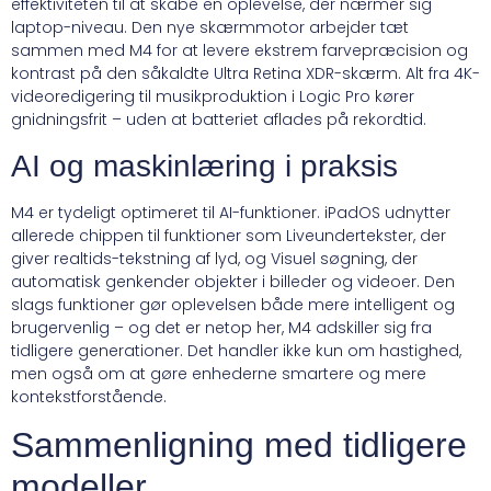
effektiviteten til at skabe en oplevelse, der nærmer sig
laptop-niveau. Den nye skærmmotor arbejder tæt
sammen med M4 for at levere ekstrem farvepræcision og
kontrast på den såkaldte Ultra Retina XDR-skærm. Alt fra 4K-
videoredigering til musikproduktion i Logic Pro kører
gnidningsfrit – uden at batteriet aflades på rekordtid.
AI og maskinlæring i praksis
M4 er tydeligt optimeret til AI-funktioner. iPadOS udnytter
allerede chippen til funktioner som Liveundertekster, der
giver realtids-tekstning af lyd, og Visuel søgning, der
automatisk genkender objekter i billeder og videoer. Den
slags funktioner gør oplevelsen både mere intelligent og
brugervenlig – og det er netop her, M4 adskiller sig fra
tidligere generationer. Det handler ikke kun om hastighed,
men også om at gøre enhederne smartere og mere
kontekstforstående.
Sammenligning med tidligere
modeller