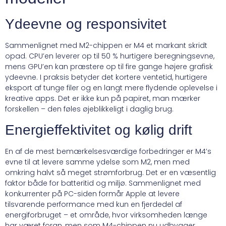
Ydeevne og responsivitet
Sammenlignet med M2-chippen er M4 et markant skridt
opad. CPU’en leverer op til 50 % hurtigere beregningsevne,
mens GPU’en kan præstere op til fire gange højere grafisk
ydeevne. I praksis betyder det kortere ventetid, hurtigere
eksport af tunge filer og en langt mere flydende oplevelse i
kreative apps. Det er ikke kun på papiret, man mærker
forskellen – den føles øjeblikkeligt i daglig brug.
Energieffektivitet og kølig drift
En af de mest bemærkelsesværdige forbedringer er M4’s
evne til at levere samme ydelse som M2, men med
omkring halvt så meget strømforbrug. Det er en væsentlig
faktor både for batteritid og miljø. Sammenlignet med
konkurrenter på PC-siden formår Apple at levere
tilsvarende performance med kun en fjerdedel af
energiforbruget – et område, hvor virksomheden længe
har været foran, men som M4-chippen nu udbygger