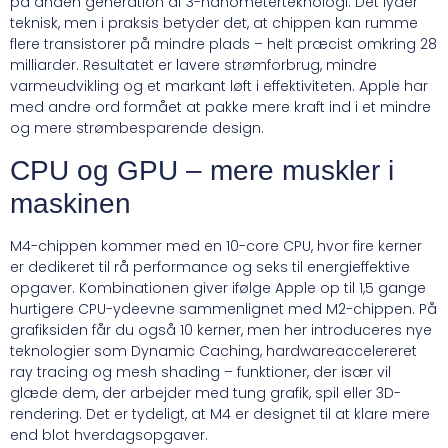
på anden generation af 3-nanometerteknologi. Det lyder
teknisk, men i praksis betyder det, at chippen kan rumme
flere transistorer på mindre plads – helt præcist omkring 28
milliarder. Resultatet er lavere strømforbrug, mindre
varmeudvikling og et markant løft i effektiviteten. Apple har
med andre ord formået at pakke mere kraft ind i et mindre
og mere strømbesparende design.
CPU og GPU – mere muskler i
maskinen
M4-chippen kommer med en 10-core CPU, hvor fire kerner
er dedikeret til rå performance og seks til energieffektive
opgaver. Kombinationen giver ifølge Apple op til 1,5 gange
hurtigere CPU-ydeevne sammenlignet med M2-chippen. På
grafiksiden får du også 10 kerner, men her introduceres nye
teknologier som Dynamic Caching, hardwareaccelereret
ray tracing og mesh shading – funktioner, der især vil
glæde dem, der arbejder med tung grafik, spil eller 3D-
rendering. Det er tydeligt, at M4 er designet til at klare mere
end blot hverdagsopgaver.