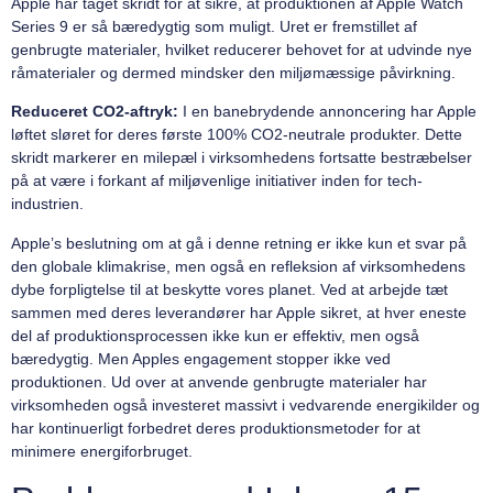
Apple har taget skridt for at sikre, at produktionen af Apple Watch
Series 9 er så bæredygtig som muligt. Uret er fremstillet af
genbrugte materialer, hvilket reducerer behovet for at udvinde nye
råmaterialer og dermed mindsker den miljømæssige påvirkning.
Reduceret CO2-aftryk:
I en banebrydende annoncering har Apple
løftet sløret for deres første 100% CO2-neutrale produkter. Dette
skridt markerer en milepæl i virksomhedens fortsatte bestræbelser
på at være i forkant af miljøvenlige initiativer inden for tech-
industrien.
Apple’s beslutning om at gå i denne retning er ikke kun et svar på
den globale klimakrise, men også en refleksion af virksomhedens
dybe forpligtelse til at beskytte vores planet. Ved at arbejde tæt
sammen med deres leverandører har Apple sikret, at hver eneste
del af produktionsprocessen ikke kun er effektiv, men også
bæredygtig. Men Apples engagement stopper ikke ved
produktionen. Ud over at anvende genbrugte materialer har
virksomheden også investeret massivt i vedvarende energikilder og
har kontinuerligt forbedret deres produktionsmetoder for at
minimere energiforbruget.