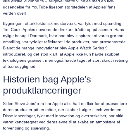
ville ønske vi kunne få – alligevel måtte vi nøjes med en live-
udsendelse fra YouTube ligesom størstedelen af Apples’ fans
verden over!
Bygningen, et arkitektonisk mesterværk, var fyldt med spænding.
Tim Cook, Apples nuværende direktør, trådte op på scenen. Hans
nylige besøg i Danmark, hvor han blev inspireret af vores grønne
omstilling, var tydeligt reflekteret i de produkter, han præsenterede.
Blandt de mange innovationer blev Apple Watch Series 9
introduceret, og det stod klart, at Apple ikke kun havde skubbet
teknologiens grænser, men også havde taget et stort skridt i retning
af bæredygtighed.
Historien bag Apple’s
produktlanceringer
Siden Steve Jobs’ æra har Apple altid haft en flair for at præsentere
deres produkter på en måde, der skaber bølger i tech-verdenen.
Disse lanceringer, fyldt med innovation og overraskelser, har altid
været kendetegnet ved deres evne til at skabe en atmosfære af
forventning og spænding.