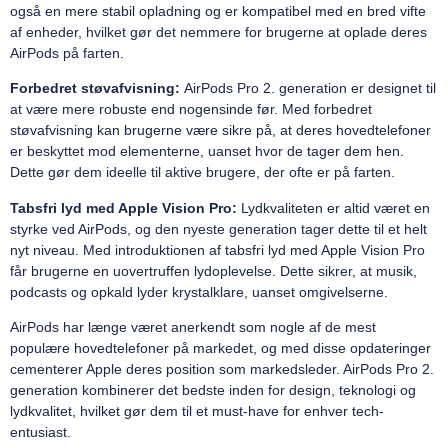
også en mere stabil opladning og er kompatibel med en bred vifte
af enheder, hvilket gør det nemmere for brugerne at oplade deres
AirPods på farten.
Forbedret støvafvisning:
AirPods Pro 2. generation er designet til
at være mere robuste end nogensinde før. Med forbedret
støvafvisning kan brugerne være sikre på, at deres hovedtelefoner
er beskyttet mod elementerne, uanset hvor de tager dem hen.
Dette gør dem ideelle til aktive brugere, der ofte er på farten.
Tabsfri lyd med Apple Vision Pro:
Lydkvaliteten er altid været en
styrke ved AirPods, og den nyeste generation tager dette til et helt
nyt niveau. Med introduktionen af tabsfri lyd med Apple Vision Pro
får brugerne en uovertruffen lydoplevelse. Dette sikrer, at musik,
podcasts og opkald lyder krystalklare, uanset omgivelserne.
AirPods har længe været anerkendt som nogle af de mest
populære hovedtelefoner på markedet, og med disse opdateringer
cementerer Apple deres position som markedsleder. AirPods Pro 2.
generation kombinerer det bedste inden for design, teknologi og
lydkvalitet, hvilket gør dem til et must-have for enhver tech-
entusiast.