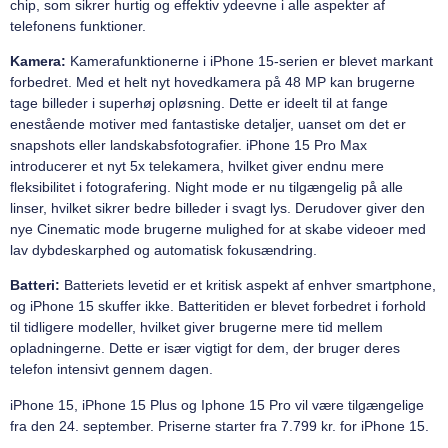
chip, som sikrer hurtig og effektiv ydeevne i alle aspekter af
telefonens funktioner.
Kamera:
Kamerafunktionerne i iPhone 15-serien er blevet markant
forbedret. Med et helt nyt hovedkamera på 48 MP kan brugerne
tage billeder i superhøj opløsning. Dette er ideelt til at fange
enestående motiver med fantastiske detaljer, uanset om det er
snapshots eller landskabsfotografier. iPhone 15 Pro Max
introducerer et nyt 5x telekamera, hvilket giver endnu mere
fleksibilitet i fotografering. Night mode er nu tilgængelig på alle
linser, hvilket sikrer bedre billeder i svagt lys. Derudover giver den
nye Cinematic mode brugerne mulighed for at skabe videoer med
lav dybdeskarphed og automatisk fokusændring.
Batteri:
Batteriets levetid er et kritisk aspekt af enhver smartphone,
og iPhone 15 skuffer ikke. Batteritiden er blevet forbedret i forhold
til tidligere modeller, hvilket giver brugerne mere tid mellem
opladningerne. Dette er især vigtigt for dem, der bruger deres
telefon intensivt gennem dagen.
iPhone 15, iPhone 15 Plus og Iphone 15 Pro vil være tilgængelige
fra den 24. september. Priserne starter fra 7.799 kr. for iPhone 15.