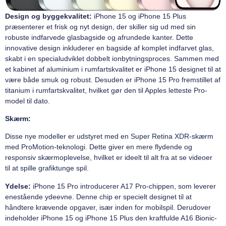
Design og byggekvalitet:
iPhone 15 og iPhone 15 Plus
præsenterer et frisk og nyt design, der skiller sig ud med sin
robuste indfarvede glasbagside og afrundede kanter. Dette
innovative design inkluderer en bagside af komplet indfarvet glas,
skabt i en specialudviklet dobbelt ionbytningsproces. Sammen med
et kabinet af aluminium i rumfartskvalitet er iPhone 15 designet til at
være både smuk og robust. Desuden er iPhone 15 Pro fremstillet af
titanium i rumfartskvalitet, hvilket gør den til Apples letteste Pro-
model til dato.
Skærm:
Disse nye modeller er udstyret med en Super Retina XDR-skærm
med ProMotion-teknologi. Dette giver en mere flydende og
responsiv skærmoplevelse, hvilket er ideelt til alt fra at se videoer
til
at spille grafiktunge spil.
Ydelse:
iPhone 15 Pro introducerer A17 Pro-chippen, som leverer
enestående ydeevne. Denne chip er specielt designet til at
håndtere krævende opgaver, især inden for mobilspil. Derudover
indeholder iPhone 15 og iPhone 15 Plus den kraftfulde A16 Bionic-