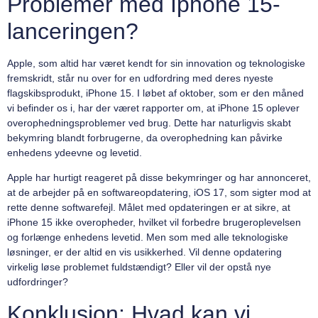
Problemer med Iphone 15-
lanceringen?
Apple, som altid har været kendt for sin innovation og teknologiske
fremskridt, står nu over for en udfordring med deres nyeste
flagskibsprodukt, iPhone 15. I løbet af oktober, som er den måned
vi befinder os i, har der været rapporter om, at iPhone 15 oplever
overophedningsproblemer ved brug. Dette har naturligvis skabt
bekymring blandt forbrugerne, da overophedning kan påvirke
enhedens ydeevne og levetid.
Apple har hurtigt reageret på disse bekymringer og har annonceret,
at de arbejder på en softwareopdatering, iOS 17, som sigter mod at
rette denne softwarefejl. Målet med opdateringen er at sikre, at
iPhone 15 ikke overopheder, hvilket vil forbedre brugeroplevelsen
og forlænge enhedens levetid. Men som med alle teknologiske
løsninger, er der altid en vis usikkerhed. Vil denne opdatering
virkelig løse problemet fuldstændigt? Eller vil der opstå nye
udfordringer?
Konklusion: Hvad kan vi