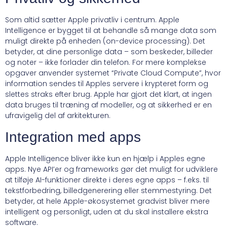
Som altid sætter Apple privatliv i centrum. Apple
Intelligence er bygget til at behandle så mange data som
muligt direkte på enheden (on-device processing). Det
betyder, at dine personlige data – som beskeder, billeder
og noter – ikke forlader din telefon. For mere komplekse
opgaver anvender systemet “Private Cloud Compute”, hvor
information sendes til Apples servere i krypteret form og
slettes straks efter brug. Apple har gjort det klart, at ingen
data bruges til træning af modeller, og at sikkerhed er en
ufravigelig del af arkitekturen.
Integration med apps
Apple Intelligence bliver ikke kun en hjælp i Apples egne
apps. Nye API’er og frameworks gør det muligt for udviklere
at tilføje AI-funktioner direkte i deres egne apps – f.eks. til
tekstforbedring, billedgenerering eller stemmestyring. Det
betyder, at hele Apple-økosystemet gradvist bliver mere
intelligent og personligt, uden at du skal installere ekstra
software.