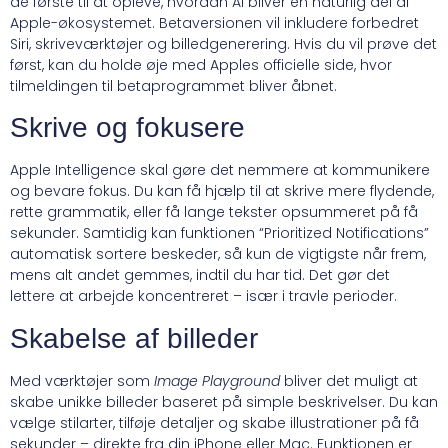
de første til at opleve, hvordan AI bliver en naturlig del af
Apple-økosystemet. Betaversionen vil inkludere forbedret
Siri, skriveværktøjer og billedgenerering. Hvis du vil prøve det
først, kan du holde øje med Apples officielle side, hvor
tilmeldingen til betaprogrammet bliver åbnet.
Skrive og fokusere
Apple Intelligence skal gøre det nemmere at kommunikere
og bevare fokus. Du kan få hjælp til at skrive mere flydende,
rette grammatik, eller få lange tekster opsummeret på få
sekunder. Samtidig kan funktionen “Prioritized Notifications”
automatisk sortere beskeder, så kun de vigtigste når frem,
mens alt andet gemmes, indtil du har tid. Det gør det
lettere at arbejde koncentreret – især i travle perioder.
Skabelse af billeder
Med værktøjer som
Image Playground
bliver det muligt at
skabe unikke billeder baseret på simple beskrivelser. Du kan
vælge stilarter, tilføje detaljer og skabe illustrationer på få
sekunder – direkte fra din iPhone eller Mac. Funktionen er