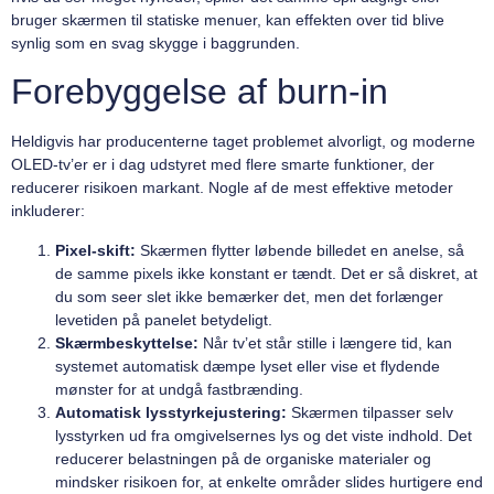
bruger skærmen til statiske menuer, kan effekten over tid blive
synlig som en svag skygge i baggrunden.
Forebyggelse af burn-in
Heldigvis har producenterne taget problemet alvorligt, og moderne
OLED-tv’er er i dag udstyret med flere smarte funktioner, der
reducerer risikoen markant. Nogle af de mest effektive metoder
inkluderer:
Pixel-skift:
Skærmen flytter løbende billedet en anelse, så
de samme pixels ikke konstant er tændt. Det er så diskret, at
du som seer slet ikke bemærker det, men det forlænger
levetiden på panelet betydeligt.
Skærmbeskyttelse:
Når tv’et står stille i længere tid, kan
systemet automatisk dæmpe lyset eller vise et flydende
mønster for at undgå fastbrænding.
Automatisk lysstyrkejustering:
Skærmen tilpasser selv
lysstyrken ud fra omgivelsernes lys og det viste indhold. Det
reducerer belastningen på de organiske materialer og
mindsker risikoen for, at enkelte områder slides hurtigere end