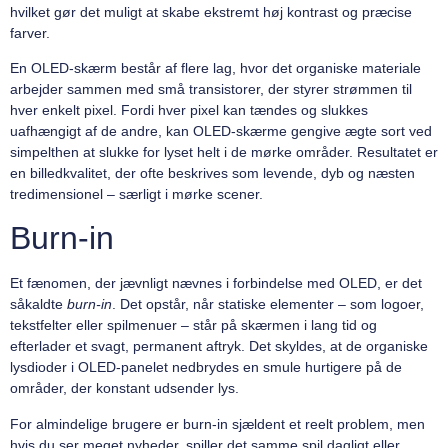
hvilket gør det muligt at skabe ekstremt høj kontrast og præcise
farver.
En OLED-skærm består af flere lag, hvor det organiske materiale
arbejder sammen med små transistorer, der styrer strømmen til
hver enkelt pixel. Fordi hver pixel kan tændes og slukkes
uafhængigt af de andre, kan OLED-skærme gengive ægte sort ved
simpelthen at slukke for lyset helt i de mørke områder. Resultatet er
en billedkvalitet, der ofte beskrives som levende, dyb og næsten
tredimensionel – særligt i mørke scener.
Burn-in
Et fænomen, der jævnligt nævnes i forbindelse med OLED, er det
såkaldte
burn-in
. Det opstår, når statiske elementer – som logoer,
tekstfelter eller spilmenuer – står på skærmen i lang tid og
efterlader et svagt, permanent aftryk. Det skyldes, at de organiske
lysdioder i OLED-panelet nedbrydes en smule hurtigere på de
områder, der konstant udsender lys.
For almindelige brugere er burn-in sjældent et reelt problem, men
hvis du ser meget nyheder, spiller det samme spil dagligt eller