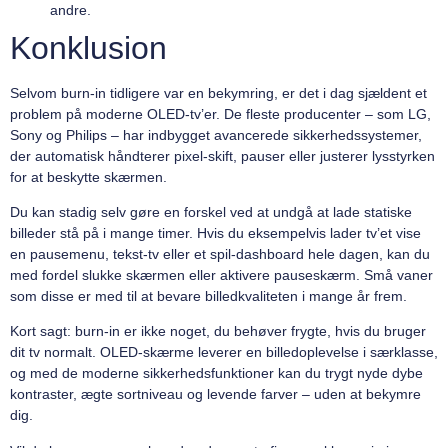
andre.
Konklusion
Selvom burn-in tidligere var en bekymring, er det i dag sjældent et
problem på moderne OLED-tv’er. De fleste producenter – som LG,
Sony og Philips – har indbygget avancerede sikkerhedssystemer,
der automatisk håndterer pixel-skift, pauser eller justerer lysstyrken
for at beskytte skærmen.
Du kan stadig selv gøre en forskel ved at undgå at lade statiske
billeder stå på i mange timer. Hvis du eksempelvis lader tv’et vise
en pausemenu, tekst-tv eller et spil-dashboard hele dagen, kan du
med fordel slukke skærmen eller aktivere pauseskærm. Små vaner
som disse er med til at bevare billedkvaliteten i mange år frem.
Kort sagt: burn-in er ikke noget, du behøver frygte, hvis du bruger
dit tv normalt. OLED-skærme leverer en billedoplevelse i særklasse,
og med de moderne sikkerhedsfunktioner kan du trygt nyde dybe
kontraster, ægte sortniveau og levende farver – uden at bekymre
dig.